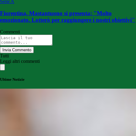
Serie A
Fiorentina, Mastantuono si presenta: "Molto
emozionato. Lotterò per raggiungere i nostri obiettivi"
Commenti
Invia Commento
Tutti
Leggi altri commenti
Ultime Notizie