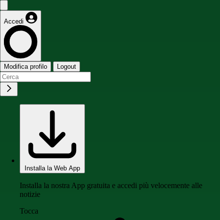
Accedi
Modifica profilo
Logout
Installa la Web App
Installa la nostra App gratuita e accedi più velocemente alle
notizie
Tocca