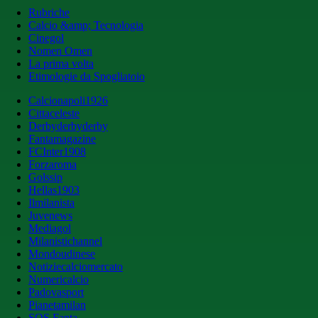
Rubriche
Calcio &amp; Tecnologia
Cinegol
Nomen Omen
La prima volta
Etimologie da Spogliatoio
Calcionapoli1926
Cittaceleste
Derbyderbyderby
Fantamagazine
FCInter1908
Forzaroma
Golssip
Hellas1903
Ilmilanista
Juvenews
Mediagol
Milanistichannel
Mondoudinese
Notiziecalciomercato
Numericalcio
Padovasport
Pianetamilan
SOS Fanta