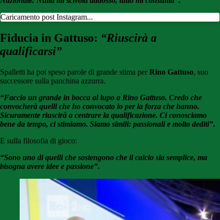
Nazionale. Nulla mi scivola addosso, tutto mi consuma”
.
Caricamento post Instagram...
Fiducia in Gattuso:
“Riuscirà a
qualificarsi”
Spalletti ha poi speso parole di grande stima per
Rino Gattuso
, suo
successore sulla panchina azzurra.
“Faccio un grande in bocca al lupo a Rino Gattuso. Credo che
convocherà quelli che ho convocato io per la forza che hanno.
Sicuramente riuscirà a centrare la qualificazione. Ci conosciamo
bene da tempo, ci stimiamo. Siamo simili: passionali e molto dediti”
.
E sulla filosofia di gioco:
“Sono uno di quelli che sostengono che il calcio sia semplice, ma
bisogna avere idee e passione”
.