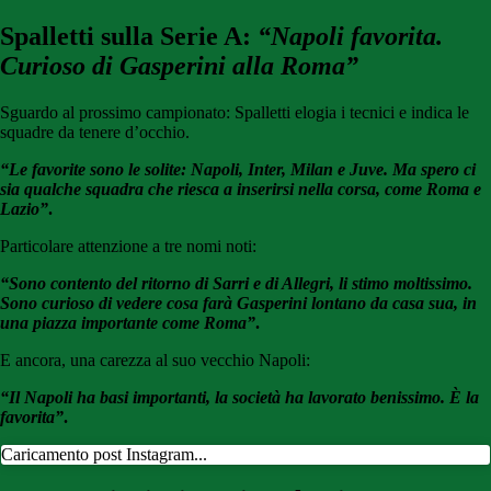
Spalletti sulla Serie A:
“Napoli favorita.
Curioso di Gasperini alla Roma”
Sguardo al prossimo campionato: Spalletti elogia i tecnici e indica le
squadre da tenere d’occhio.
“Le favorite sono le solite: Napoli, Inter, Milan e Juve. Ma spero ci
sia qualche squadra che riesca a inserirsi nella corsa, come Roma e
Lazio”
.
Particolare attenzione a tre nomi noti:
“Sono contento del ritorno di Sarri e di Allegri, li stimo moltissimo.
Sono curioso di vedere cosa farà Gasperini lontano da casa sua, in
una piazza importante come Roma”
.
E ancora, una carezza al suo vecchio Napoli:
“Il Napoli ha basi importanti, la società ha lavorato benissimo. È la
favorita”
.
Caricamento post Instagram...