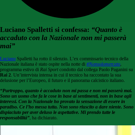
Luciano Spalletti si confessa:
“Quanto è
accaduto con la Nazionale non mi passerà
mai”
Luciano
Spalletti ha rotto il silenzio. L’ex commissario tecnico della
Nazionale italiana è stato ospite nella notte di
#Nonsolomercato
,
programma estivo di
Rai Sport
condotto dal collega Paolo Paganini su
Rai 2
. Un’intervista intensa in cui il tecnico ha raccontato la sua
delusione per l’Europeo, il futuro e il panorama calcistico italiano.
“Purtroppo, quanto è accaduto non mi passa e non mi passerà mai.
Sono un uomo che fa le cose in base ai sentimenti, non in base agli
interessi. Con la Nazionale ho provato la sensazione di essere in
paradiso. Ce l’ho messa tutta. Non sono riuscito a dare niente. Sono
dispiaciuto per aver deluso le aspettative. Mi prendo tutte le
responsabilità”
, ha dichiarato.