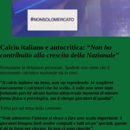
Calcio italiano e autocritica:
“Non ho
contribuito alla crescita della Nazionale”
Nonostante la delusione personale, Spalletti non crede che il
movimento calcistico nazionale sia in crisi:
“Il calcio italiano sta bene, non sta regredendo. Io sceglierei
nuovamente i calciatori che ho scelto. A volte non sono stato
fortunato perché alcuni hanno attraversato momenti di minore
forma fisica o psicologica, ma li ritengo giocatori di qualità”
.
Torna poi sul tema della coesione:
“Solo attraverso l’unione si riesce a fare uno scatto importante. I
giocatori bisogna farli sentire compatti e tutti un po’ speciali, questo
ti dà la forza per vincere. Io non ci sono riuscito”
.