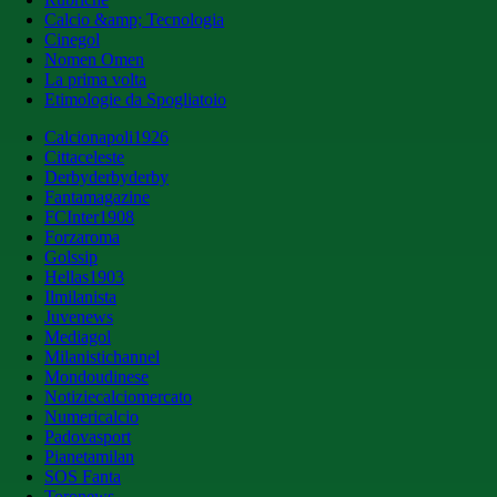
Calcio &amp; Tecnologia
Cinegol
Nomen Omen
La prima volta
Etimologie da Spogliatoio
Calcionapoli1926
Cittaceleste
Derbyderbyderby
Fantamagazine
FCInter1908
Forzaroma
Golssip
Hellas1903
Ilmilanista
Juvenews
Mediagol
Milanistichannel
Mondoudinese
Notiziecalciomercato
Numericalcio
Padovasport
Pianetamilan
SOS Fanta
Toronews