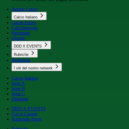
Notizie Calcio
Calcio Italiano
Calcio Estero
Calciomercato
Streaming
eSports
DDD X EVENTS
Rubriche
Redazione
I siti del nostro network
Calcio Italiano
Serie A
Serie B
Serie C
Dilettanti
DDD X EVENTS
Cur in Campo
Nazionale Attori
Rubriche