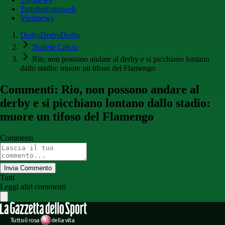
Tuttobolognaweb
Violanews
DerbyDerbyDerby
Notizie Calcio
Rio, non possono andare al derby e si picchiano lontano
dallo stadio: muore un tifoso del Flamengo
Commenti: Rio, non possono andare al
derby e si picchiano lontano dallo stadio:
muore un tifoso del Flamengo
Commenti
Invia Commento
Tutti
Leggi altri commenti