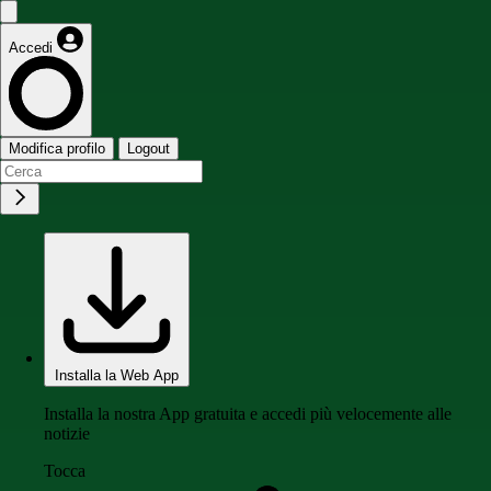
Accedi
Modifica profilo
Logout
Installa la Web App
Installa la nostra App gratuita e accedi più velocemente alle
notizie
Tocca