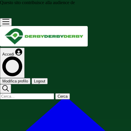
Questo sito contribuisce alla audience de
Accedi
Modifica profilo
Logout
Cerca