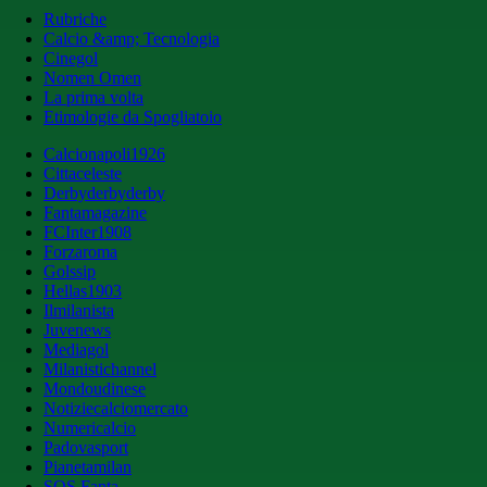
Rubriche
Calcio &amp; Tecnologia
Cinegol
Nomen Omen
La prima volta
Etimologie da Spogliatoio
Calcionapoli1926
Cittaceleste
Derbyderbyderby
Fantamagazine
FCInter1908
Forzaroma
Golssip
Hellas1903
Ilmilanista
Juvenews
Mediagol
Milanistichannel
Mondoudinese
Notiziecalciomercato
Numericalcio
Padovasport
Pianetamilan
SOS Fanta