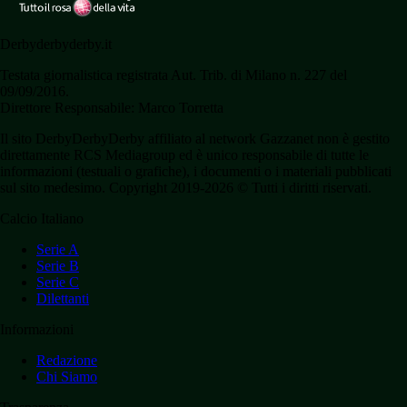
Derbyderbyderby.it
Testata giornalistica registrata Aut. Trib. di Milano n. 227 del
09/09/2016.
Direttore Responsabile: Marco Torretta
Il sito DerbyDerbyDerby affiliato al network Gazzanet non è gestito
direttamente RCS Mediagroup ed è unico responsabile di tutte le
informazioni (testuali o grafiche), i documenti o i materiali pubblicati
sul sito medesimo. Copyright 2019-2026 © Tutti i diritti riservati.
Calcio Italiano
Serie A
Serie B
Serie C
Dilettanti
Informazioni
Redazione
Chi Siamo