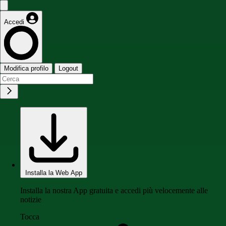
Accedi
Modifica profilo
Logout
Installa la Web App
Installa la nostra App gratuita e accedi più velocemente alle
notizie
Tocca