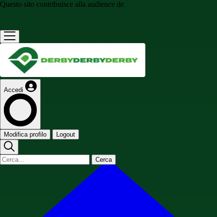
Questo sito contribuisce alla audience de
Accedi
Modifica profilo
Logout
Cerca