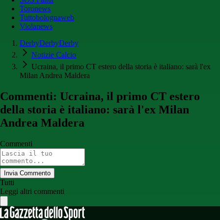
Toronews
Tuttobolognaweb
Violanews
DerbyDerbyDerby
Notizie Calcio
Ucraina, il primo CT estero della storia è italiano: sarà l'ex
Milan Andrea Maldera
Commenti: Ucraina, il primo CT estero
della storia è italiano: sarà l'ex Milan
Andrea Maldera
Commenti
Invia Commento
Tutti
Leggi altri commenti