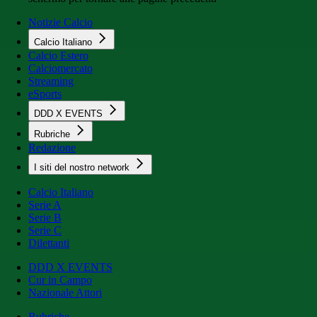
Notizie Calcio
Calcio Italiano
Calcio Estero
Calciomercato
Streaming
eSports
DDD X EVENTS
Rubriche
Redazione
I siti del nostro network
Calcio Italiano
Serie A
Serie B
Serie C
Dilettanti
DDD X EVENTS
Cur in Campo
Nazionale Attori
Rubriche