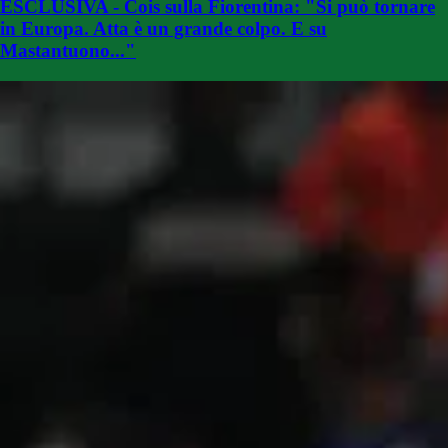
ESCLUSIVA - Cois sulla Fiorentina: "Si può tornare
in Europa. Atta è un grande colpo. E su
Mastantuono..."