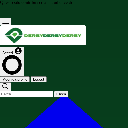
Questo sito contribuisce alla audience de
Accedi
Modifica profilo
Logout
Cerca