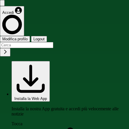
Accedi
Modifica profilo
Logout
Installa la Web App
Installa la nostra App gratuita e accedi più velocemente alle
notizie
Tocca