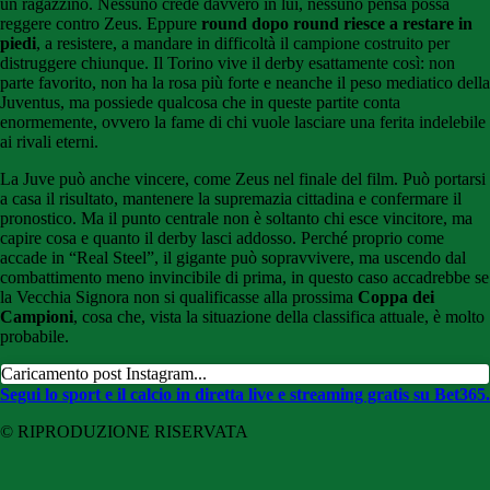
un ragazzino. Nessuno crede davvero in lui, nessuno pensa possa
reggere contro Zeus. Eppure
round dopo round riesce a restare in
piedi
, a resistere, a mandare in difficoltà il campione costruito per
distruggere chiunque. Il Torino vive il derby esattamente così: non
parte favorito, non ha la rosa più forte e neanche il peso mediatico della
Juventus, ma possiede qualcosa che in queste partite conta
enormemente, ovvero la fame di chi vuole lasciare una ferita indelebile
ai rivali eterni.
La Juve può anche vincere, come Zeus nel finale del film. Può portarsi
a casa il risultato, mantenere la supremazia cittadina e confermare il
pronostico. Ma il punto centrale non è soltanto chi esce vincitore, ma
capire cosa e quanto il derby lasci addosso. Perché proprio come
accade in “Real Steel”, il gigante può sopravvivere, ma uscendo dal
combattimento meno invincibile di prima, in questo caso accadrebbe se
la Vecchia Signora non si qualificasse alla prossima
Coppa dei
Campioni
, cosa che, vista la situazione della classifica attuale, è molto
probabile.
Caricamento post Instagram...
Segui lo sport e il calcio in diretta live e streaming gratis su Bet365.
© RIPRODUZIONE RISERVATA