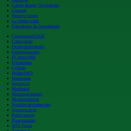
Calcio &amp; Tecnologia
Cinegol
Nomen Omen
La prima volta
Etimologie da Spogliatoio
Calcionapoli1926
Cittaceleste
Derbyderbyderby
Fantamagazine
FCInter1908
Forzaroma
Golssip
Hellas1903
Ilmilanista
Juvenews
Mediagol
Milanistichannel
Mondoudinese
Notiziecalciomercato
Numericalcio
Padovasport
Pianetamilan
SOS Fanta
Toronews