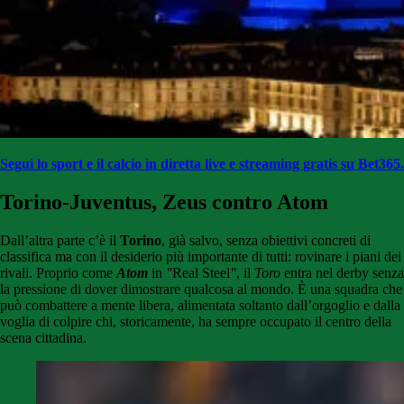
Segui lo sport e il calcio in diretta live e streaming gratis su Bet365.
Torino-Juventus, Zeus contro Atom
Dall’altra parte c’è il
Torino
, già salvo, senza obiettivi concreti di
classifica ma con il desiderio più importante di tutti: rovinare i piani dei
rivali. Proprio come
Atom
in
"
Real Steel
"
, il
Toro
entra nel derby senza
la pressione di dover dimostrare qualcosa al mondo. È una squadra che
può combattere a mente libera, alimentata soltanto dall’orgoglio e dalla
voglia di colpire chi, storicamente, ha sempre occupato il centro della
scena cittadina.