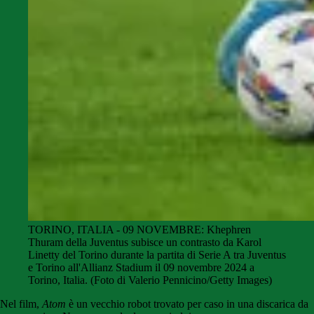
TORINO, ITALIA - 09 NOVEMBRE: Khephren
Thuram della Juventus subisce un contrasto da Karol
Linetty del Torino durante la partita di Serie A tra Juventus
e Torino all'Allianz Stadium il 09 novembre 2024 a
Torino, Italia. (Foto di Valerio Pennicino/Getty Images)
Nel film,
Atom
è un vecchio robot trovato per caso in una discarica da