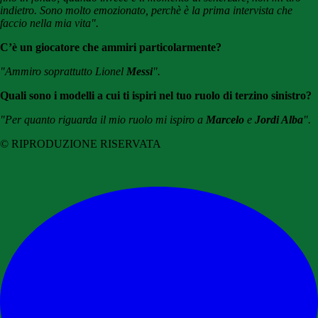
indietro. Sono molto emozionato, perchè è la prima intervista che
faccio nella mia vita".
C’è un giocatore che ammiri particolarmente?
"Ammiro soprattutto Lionel
Messi
".
Quali sono i modelli a cui ti ispiri nel tuo ruolo di terzino sinistro?
"Per quanto riguarda il mio ruolo mi ispiro a
Marcelo
e
Jordi Alba
".
© RIPRODUZIONE RISERVATA