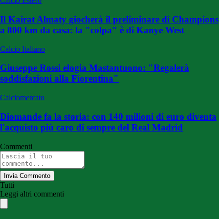
Calcio Estero
Il Kairat Almaty giocherà il preliminare di Champions
a 800 km da casa: la "colpa" è di Kanye West
Calcio Italiano
Giuseppe Rossi elogia Mastantuono: "Regalerà
soddisfazioni alla Fiorentina"
Calciomercato
Diomande fa la storia: con 140 milioni di euro diventa
l'acquisto più caro di sempre del Real Madrid
Commenti
Invia Commento
Tutti
Leggi altri commenti