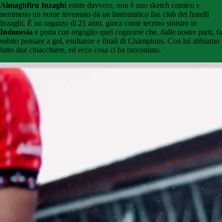
Almaghfiru Inzaghi
esiste davvero, non è uno sketch comico e
nemmeno un nome inventato da un fantomatico fan club dei fratelli
Inzaghi. È un ragazzo di 21 anni, gioca come terzino sinistro in
Indonesia
e porta con orgoglio quel cognome che, dalle nostre parti, fa
subito pensare a gol, esultanze e finali di Champions. Con lui abbiamo
fatto due chiacchiere, ed ecco cosa ci ha raccontato.