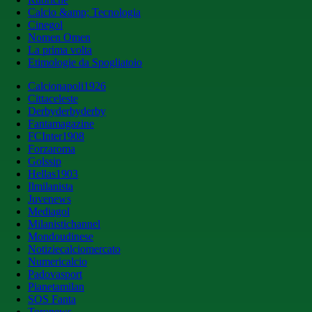
Calcio &amp; Tecnologia
Cinegol
Nomen Omen
La prima volta
Etimologie da Spogliatoio
Calcionapoli1926
Cittaceleste
Derbyderbyderby
Fantamagazine
FCInter1908
Forzaroma
Golssip
Hellas1903
Ilmilanista
Juvenews
Mediagol
Milanistichannel
Mondoudinese
Notiziecalciomercato
Numericalcio
Padovasport
Pianetamilan
SOS Fanta
Toronews