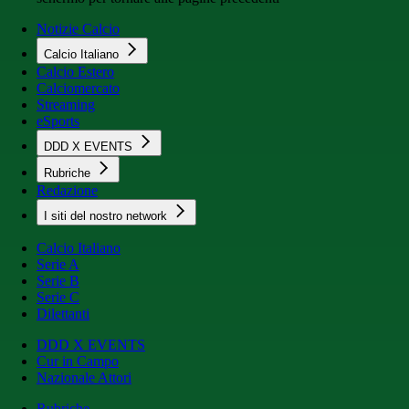
Notizie Calcio
Calcio Italiano
Calcio Estero
Calciomercato
Streaming
eSports
DDD X EVENTS
Rubriche
Redazione
I siti del nostro network
Calcio Italiano
Serie A
Serie B
Serie C
Dilettanti
DDD X EVENTS
Cur in Campo
Nazionale Attori
Rubriche