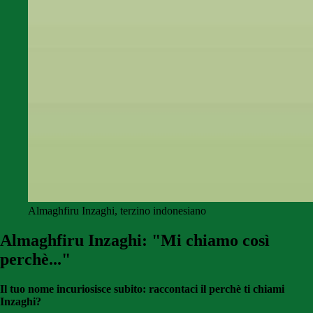
Almaghfiru Inzaghi, terzino indonesiano
Almaghfiru Inzaghi: "Mi chiamo così
perchè..."
Il tuo nome incuriosisce subito: raccontaci il perchè ti chiami
Inzaghi?