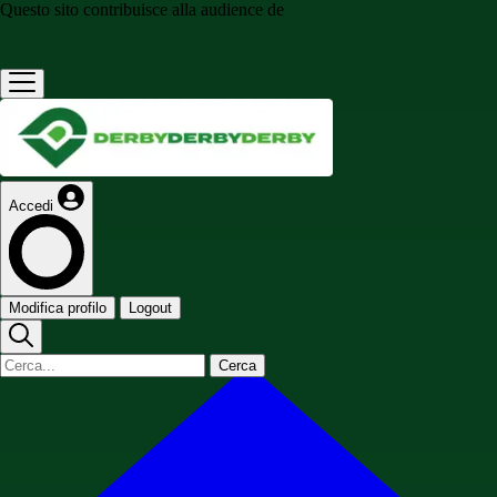
Questo sito contribuisce alla audience de
Accedi
Modifica profilo
Logout
Cerca