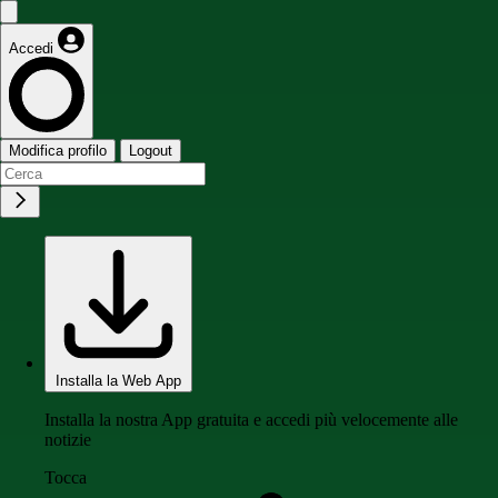
Accedi
Modifica profilo
Logout
Installa la Web App
Installa la nostra App gratuita e accedi più velocemente alle
notizie
Tocca