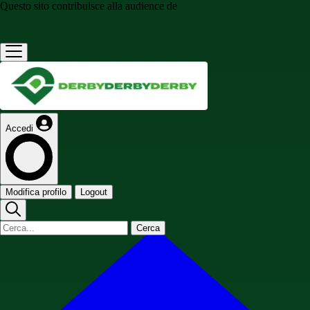
Questo sito contribuisce alla audience de
Accedi
Modifica profilo
Logout
Cerca