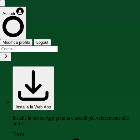
Accedi
Modifica profilo
Logout
Installa la Web App
Installa la nostra App gratuita e accedi più velocemente alle
notizie
Tocca