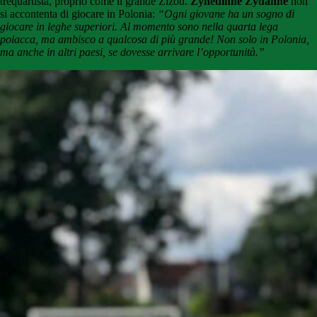
trequartista, proprio come il grande Zizou.
Zynedinne Zydanne
non
si accontenta di giocare in Polonia:
“Ogni giovane ha un sogno di
giocare in leghe superiori. Al momento sono nella quarta lega
polacca, ma ambisco a qualcosa di più grande! Non solo in Polonia,
ma anche in altri paesi, se dovesse arrivare l’opportunità.”