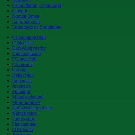
Calcio &amp; Tecnologia
Cinegol
Nomen Omen
La prima volta
Etimologie da Spogliatoio
Calcionapoli1926
Cittaceleste
Derbyderbyderby
Fantamagazine
FCInter1908
Forzaroma
Golssip
Hellas1903
Ilmilanista
Juvenews
Mediagol
Milanistichannel
Mondoudinese
Notiziecalciomercato
Numericalcio
Padovasport
Pianetamilan
SOS Fanta
Toronews