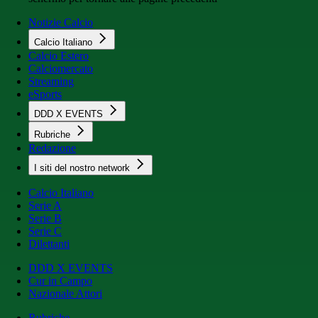
Notizie Calcio
Calcio Italiano
Calcio Estero
Calciomercato
Streaming
eSports
DDD X EVENTS
Rubriche
Redazione
I siti del nostro network
Calcio Italiano
Serie A
Serie B
Serie C
Dilettanti
DDD X EVENTS
Cur in Campo
Nazionale Attori
Rubriche