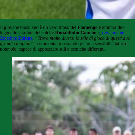
Il giovane brasiliano è un vero tifoso del
Flamengo
e ammira due
leggende assolute del calcio:
Ronaldinho Gaucho
e,
ovviamente,
Zinedine
Zidane
.
“Trovo molto diversi lo stile di gioco di questi due
grandi campioni”
, commenta, mostrando già una sensibilità tattica
notevole, capace di apprezzare stili e tecniche differenti.