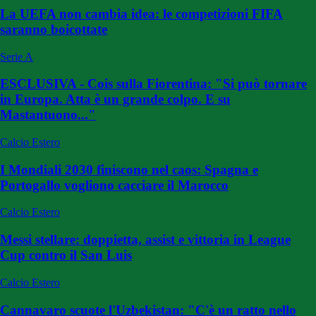
La UEFA non cambia idea: le competizioni FIFA
saranno boicottate
Serie A
ESCLUSIVA - Cois sulla Fiorentina: "Si può tornare
in Europa. Atta è un grande colpo. E su
Mastantuono..."
Calcio Estero
I Mondiali 2030 finiscono nel caos: Spagna e
Portogallo vogliono cacciare il Marocco
Calcio Estero
Messi stellare: doppietta, assist e vittoria in League
Cup contro il San Luis
Calcio Estero
Cannavaro scuote l'Uzbekistan: "C'è un ratto nello