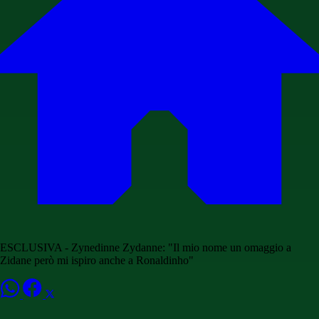
ESCLUSIVA - Zynedinne Zydanne: "Il mio nome un omaggio a
Zidane però mi ispiro anche a Ronaldinho"