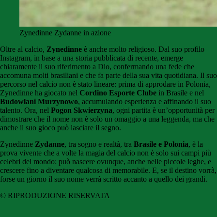
Zynedinne Zydanne in azione
Oltre al calcio,
Zynedinne
è anche molto religioso. Dal suo profilo
Instagram, in base a una storia pubblicata di recente, emerge
chiaramente il suo riferimento a Dio, confermando una fede che
accomuna molti brasiliani e che fa parte della sua vita quotidiana. Il suo
percorso nel calcio non è stato lineare: prima di approdare in Polonia,
Zynedinne ha giocato nel
Cordino Esporte Clube
in Brasile e nel
Budowlani Murzynowo
, accumulando esperienza e affinando il suo
talento. Ora, nel
Pogon Skwierzyna
, ogni partita è un’opportunità per
dimostrare che il nome non è solo un omaggio a una leggenda, ma che
anche il suo gioco può lasciare il segno.
Zynedinne
Zydanne
, tra sogno e realtà, tra
Brasile e Polonia
, è la
prova vivente che a volte la magia del calcio non è solo sui campi più
celebri del mondo: può nascere ovunque, anche nelle piccole leghe, e
crescere fino a diventare qualcosa di memorabile. E, se il destino vorrà,
forse un giorno il suo nome verrà scritto accanto a quello dei grandi.
© RIPRODUZIONE RISERVATA