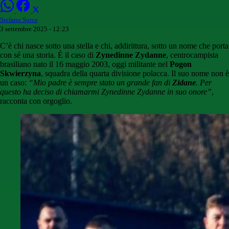
Stefano Sorce
3 settembre 2025 - 12:23
C’è chi nasce sotto una stella e chi, addirittura, sotto un nome che porta
con sé una storia. È il caso di
Zynedinne Zydanne
, centrocampista
brasiliano nato il 16 maggio 2003, oggi militante nel
Pogon
Skwierzyna
, squadra della quarta divisione polacca. Il suo nome non è
un caso:
“Mio padre è sempre stato un grande fan di
Zidane
. Per
questo ha deciso di chiamarmi Zynedinne Zydanne in suo onore”
,
racconta con orgoglio.