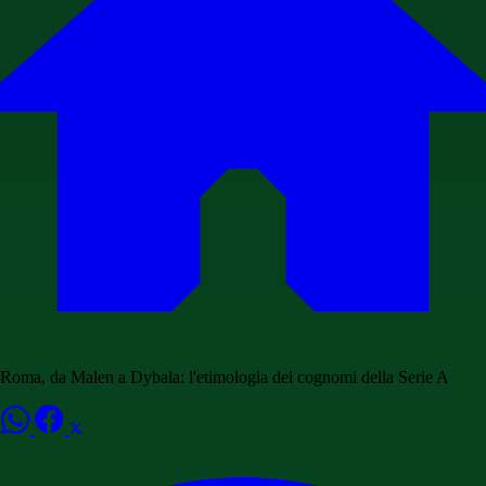
Roma, da Malen a Dybala: l'etimologia dei cognomi della Serie A