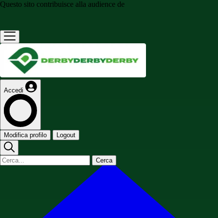
Questo sito contribuisce alla audience de
Accedi
Modifica profilo
Logout
Cerca