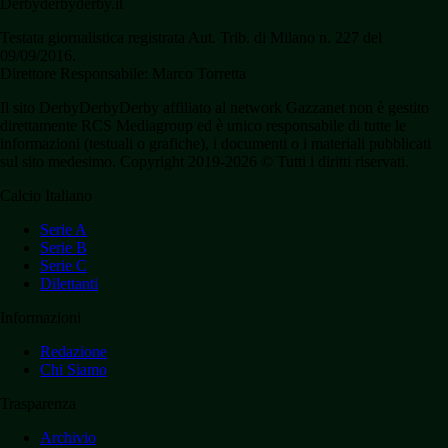
Derbyderbyderby.it
Testata giornalistica registrata Aut. Trib. di Milano n. 227 del
09/09/2016.
Direttore Responsabile: Marco Torretta
Il sito DerbyDerbyDerby affiliato al network Gazzanet non è gestito
direttamente RCS Mediagroup ed è unico responsabile di tutte le
informazioni (testuali o grafiche), i documenti o i materiali pubblicati
sul sito medesimo. Copyright 2019-2026 © Tutti i diritti riservati.
Calcio Italiano
Serie A
Serie B
Serie C
Dilettanti
Informazioni
Redazione
Chi Siamo
Trasparenza
Archivio