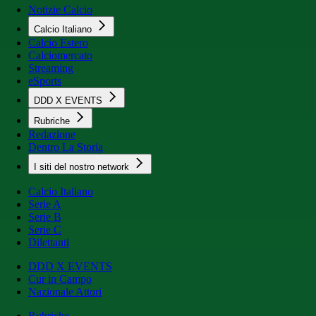
Notizie Calcio
Calcio Italiano
Calcio Estero
Calciomercato
Streaming
eSports
DDD X EVENTS
Rubriche
Redazione
Dentro La Storia
I siti del nostro network
Calcio Italiano
Serie A
Serie B
Serie C
Dilettanti
DDD X EVENTS
Cur in Campo
Nazionale Attori
Rubriche