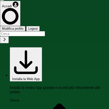
Accedi
Modifica profilo
Logout
Installa la Web App
Installa la nostra App gratuita e accedi più velocemente alle
notizie
Tocca