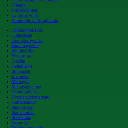
Cinegol
Nomen Omen
La prima volta
Etimologie da Spogliatoio
Calcionapoli1926
Cittaceleste
Derbyderbyderby
Fantamagazine
FCInter1908
Forzaroma
Golssip
Hellas1903
Ilmilanista
Juvenews
Mediagol
Milanistichannel
Mondoudinese
Notiziecalciomercato
Numericalcio
Padovasport
Pianetamilan
SOS Fanta
Toronews
Tuttobolognaweb