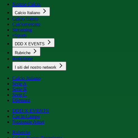
Notizie Calcio
Calcio Italiano
Calcio Estero
Calciomercato
Streaming
eSports
DDD X EVENTS
Rubriche
Redazione
I siti del nostro network
Calcio Italiano
Serie A
Serie B
Serie C
Dilettanti
DDD X EVENTS
Cur in Campo
Nazionale Attori
Rubriche
Calcio &amp; Tecnologia