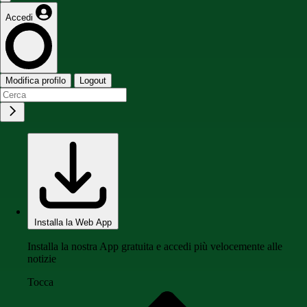
Accedi
Modifica profilo
Logout
Installa la Web App
Installa la nostra App gratuita e accedi più velocemente alle
notizie
Tocca