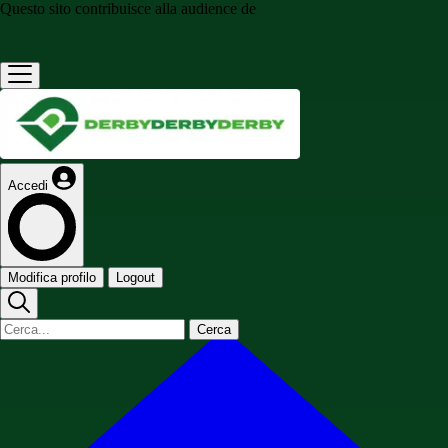
Questo sito contribuisce alla audience de
Accedi
Modifica profilo
Logout
Cerca