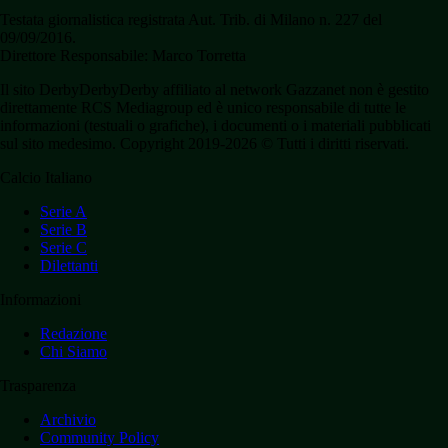
Testata giornalistica registrata Aut. Trib. di Milano n. 227 del
09/09/2016.
Direttore Responsabile: Marco Torretta
Il sito DerbyDerbyDerby affiliato al network Gazzanet non è gestito
direttamente RCS Mediagroup ed è unico responsabile di tutte le
informazioni (testuali o grafiche), i documenti o i materiali pubblicati
sul sito medesimo. Copyright 2019-2026 © Tutti i diritti riservati.
Calcio Italiano
Serie A
Serie B
Serie C
Dilettanti
Informazioni
Redazione
Chi Siamo
Trasparenza
Archivio
Community Policy