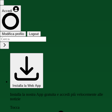
Accedi
Modifica profilo
Logout
Installa la Web App
Installa la nostra App gratuita e accedi più velocemente alle
notizie
Tocca