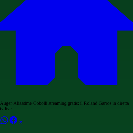
Auger-Aliassime-Cobolli streaming gratis: il Roland Garros in diretta
tv live