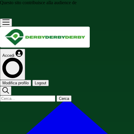
Questo sito contribuisce alla audience de
Accedi
Modifica profilo
Logout
Cerca