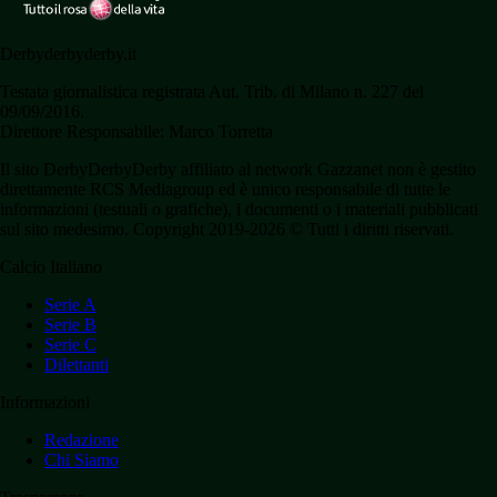
Derbyderbyderby.it
Testata giornalistica registrata Aut. Trib. di Milano n. 227 del
09/09/2016.
Direttore Responsabile: Marco Torretta
Il sito DerbyDerbyDerby affiliato al network Gazzanet non è gestito
direttamente RCS Mediagroup ed è unico responsabile di tutte le
informazioni (testuali o grafiche), i documenti o i materiali pubblicati
sul sito medesimo. Copyright 2019-2026 © Tutti i diritti riservati.
Calcio Italiano
Serie A
Serie B
Serie C
Dilettanti
Informazioni
Redazione
Chi Siamo