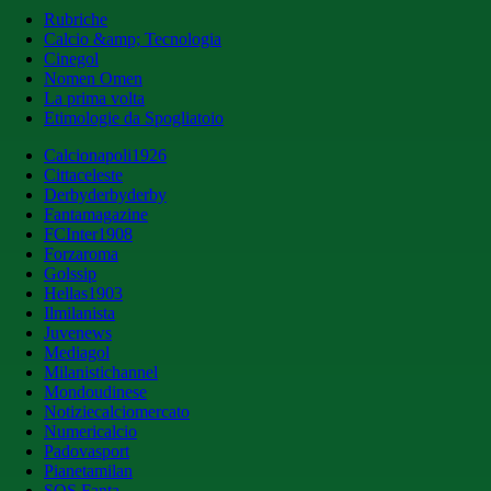
Rubriche
Calcio &amp; Tecnologia
Cinegol
Nomen Omen
La prima volta
Etimologie da Spogliatoio
Calcionapoli1926
Cittaceleste
Derbyderbyderby
Fantamagazine
FCInter1908
Forzaroma
Golssip
Hellas1903
Ilmilanista
Juvenews
Mediagol
Milanistichannel
Mondoudinese
Notiziecalciomercato
Numericalcio
Padovasport
Pianetamilan
SOS Fanta