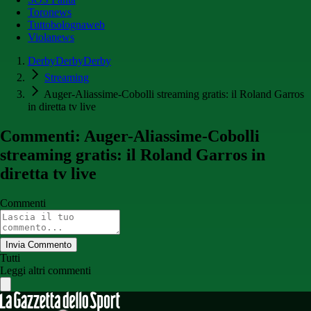
Toronews
Tuttobolognaweb
Violanews
DerbyDerbyDerby
Streaming
Auger-Aliassime-Cobolli streaming gratis: il Roland Garros
in diretta tv live
Commenti: Auger-Aliassime-Cobolli
streaming gratis: il Roland Garros in
diretta tv live
Commenti
Invia Commento
Tutti
Leggi altri commenti