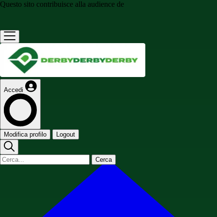
Questo sito contribuisce alla audience de
Accedi
Modifica profilo
Logout
Cerca