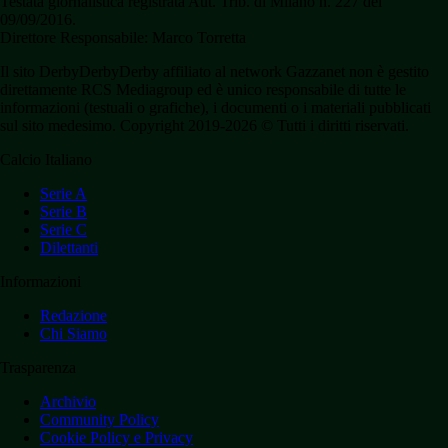
Testata giornalistica registrata Aut. Trib. di Milano n. 227 del
09/09/2016.
Direttore Responsabile: Marco Torretta
Il sito DerbyDerbyDerby affiliato al network Gazzanet non è gestito
direttamente RCS Mediagroup ed è unico responsabile di tutte le
informazioni (testuali o grafiche), i documenti o i materiali pubblicati
sul sito medesimo. Copyright 2019-2026 © Tutti i diritti riservati.
Calcio Italiano
Serie A
Serie B
Serie C
Dilettanti
Informazioni
Redazione
Chi Siamo
Trasparenza
Archivio
Community Policy
Cookie Policy e Privacy