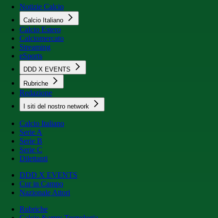
Notizie Calcio
Calcio Italiano
Calcio Estero
Calciomercato
Streaming
eSports
DDD X EVENTS
Rubriche
Redazione
I siti del nostro network
Calcio Italiano
Serie A
Serie B
Serie C
Dilettanti
DDD X EVENTS
Cur in Campo
Nazionale Attori
Rubriche
Calcio &amp; Tecnologia