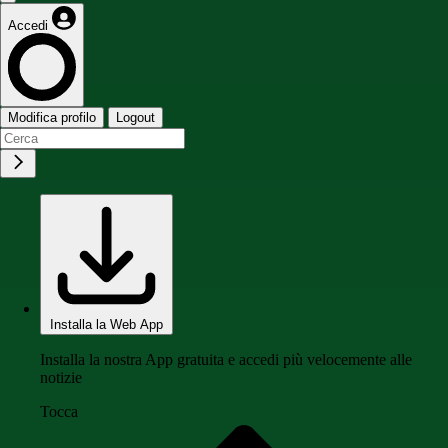
Accedi
Modifica profilo
Logout
Installa la Web App
Installa la nostra App gratuita e accedi più velocemente alle
notizie
Tocca