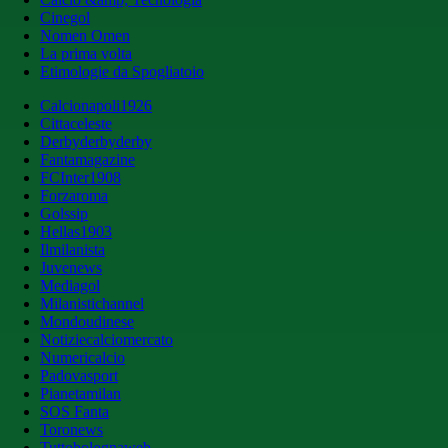
Cinegol
Nomen Omen
La prima volta
Etimologie da Spogliatoio
Calcionapoli1926
Cittaceleste
Derbyderbyderby
Fantamagazine
FCInter1908
Forzaroma
Golssip
Hellas1903
Ilmilanista
Juvenews
Mediagol
Milanistichannel
Mondoudinese
Notiziecalciomercato
Numericalcio
Padovasport
Pianetamilan
SOS Fanta
Toronews
Tuttobolognaweb