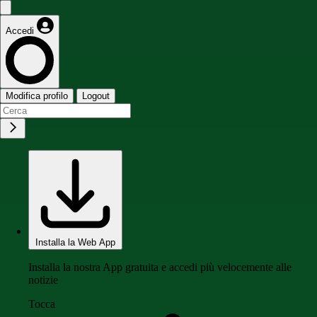
Accedi
Modifica profilo
Logout
Installa la Web App
Installa la nostra App gratuita e accedi più velocemente alle
notizie
Tocca