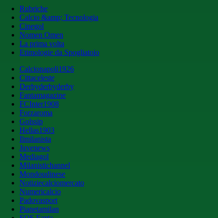
Rubriche
Calcio &amp; Tecnologia
Cinegol
Nomen Omen
La prima volta
Etimologie da Spogliatoio
Calcionapoli1926
Cittaceleste
Derbyderbyderby
Fantamagazine
FCInter1908
Forzaroma
Golssip
Hellas1903
Ilmilanista
Juvenews
Mediagol
Milanistichannel
Mondoudinese
Notiziecalciomercato
Numericalcio
Padovasport
Pianetamilan
SOS Fanta