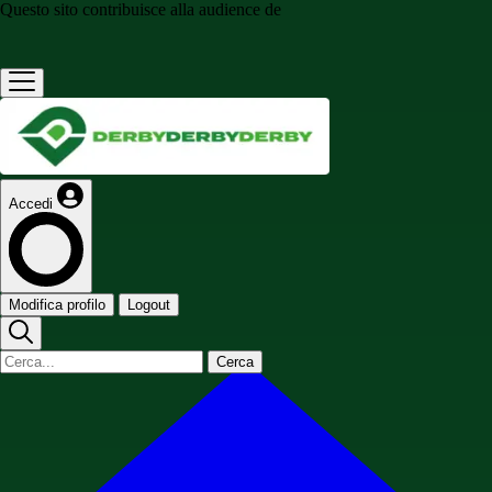
Questo sito contribuisce alla audience de
Accedi
Modifica profilo
Logout
Cerca