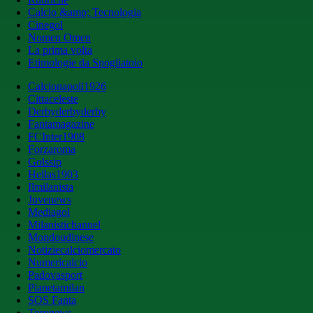
Calcio &amp; Tecnologia
Cinegol
Nomen Omen
La prima volta
Etimologie da Spogliatoio
Calcionapoli1926
Cittaceleste
Derbyderbyderby
Fantamagazine
FCInter1908
Forzaroma
Golssip
Hellas1903
Ilmilanista
Juvenews
Mediagol
Milanistichannel
Mondoudinese
Notiziecalciomercato
Numericalcio
Padovasport
Pianetamilan
SOS Fanta
Toronews