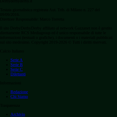
Derbyderbyderby.it
Testata giornalistica registrata Aut. Trib. di Milano n. 227 del
09/09/2016.
Direttore Responsabile: Marco Torretta
Il sito DerbyDerbyDerby affiliato al network Gazzanet non è gestito
direttamente RCS Mediagroup ed è unico responsabile di tutte le
informazioni (testuali o grafiche), i documenti o i materiali pubblicati
sul sito medesimo. Copyright 2019-2026 © Tutti i diritti riservati.
Calcio Italiano
Serie A
Serie B
Serie C
Dilettanti
Informazioni
Redazione
Chi Siamo
Trasparenza
Archivio