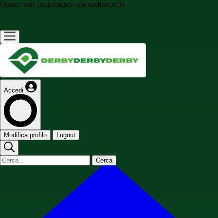
Questo sito contribuisce alla audience de
Accedi
Modifica profilo
Logout
Cerca