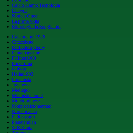
Calcio &amp; Tecnologia
Cinegol
Nomen Omen
La prima volta
Etimologie da Spogliatoio
Calcionapoli1926
Cittaceleste
Derbyderbyderby
Fantamagazine
FCInter1908
Forzaroma
Golssip
Hellas1903
Ilmilanista
Juvenews
Mediagol
Milanistichannel
Mondoudinese
Notiziecalciomercato
Numericalcio
Padovasport
Pianetamilan
SOS Fanta
Toronews