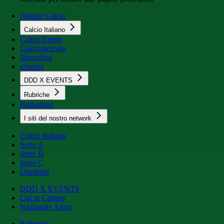
Notizie Calcio
Calcio Italiano
Calcio Estero
Calciomercato
Streaming
eSports
DDD X EVENTS
Rubriche
Redazione
I siti del nostro network
Calcio Italiano
Serie A
Serie B
Serie C
Dilettanti
DDD X EVENTS
Cur in Campo
Nazionale Attori
Rubriche