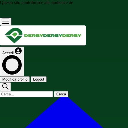
Questo sito contribuisce alla audience de
Accedi
Modifica profilo
Logout
Cerca