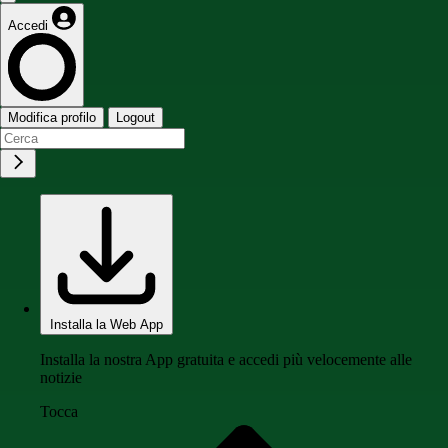
Accedi
Modifica profilo
Logout
Installa la Web App
Installa la nostra App gratuita e accedi più velocemente alle
notizie
Tocca