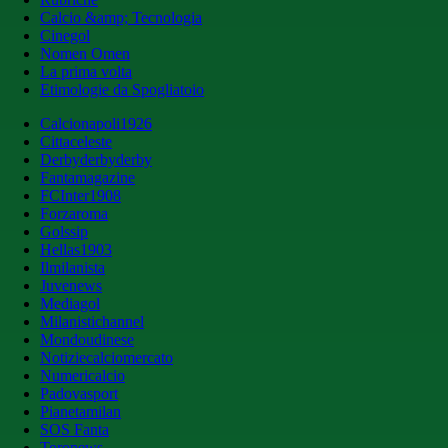
Calcio &amp; Tecnologia
Cinegol
Nomen Omen
La prima volta
Etimologie da Spogliatoio
Calcionapoli1926
Cittaceleste
Derbyderbyderby
Fantamagazine
FCInter1908
Forzaroma
Golssip
Hellas1903
Ilmilanista
Juvenews
Mediagol
Milanistichannel
Mondoudinese
Notiziecalciomercato
Numericalcio
Padovasport
Pianetamilan
SOS Fanta
Toronews