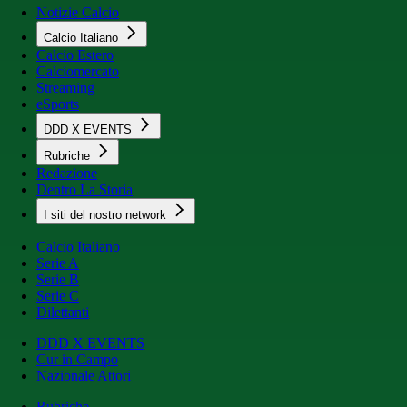
Notizie Calcio
Calcio Italiano
Calcio Estero
Calciomercato
Streaming
eSports
DDD X EVENTS
Rubriche
Redazione
Dentro La Storia
I siti del nostro network
Calcio Italiano
Serie A
Serie B
Serie C
Dilettanti
DDD X EVENTS
Cur in Campo
Nazionale Attori
Rubriche