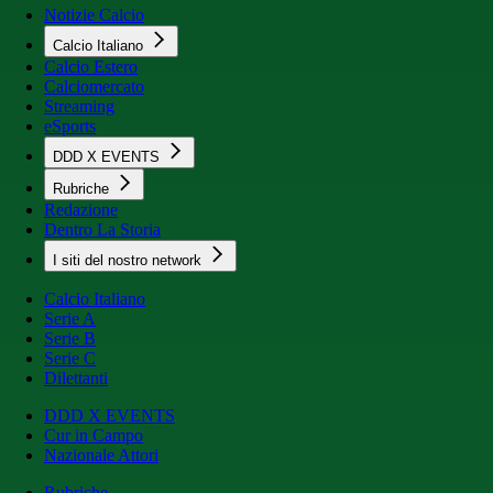
Notizie Calcio
Calcio Italiano
Calcio Estero
Calciomercato
Streaming
eSports
DDD X EVENTS
Rubriche
Redazione
Dentro La Storia
I siti del nostro network
Calcio Italiano
Serie A
Serie B
Serie C
Dilettanti
DDD X EVENTS
Cur in Campo
Nazionale Attori
Rubriche