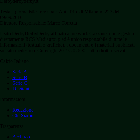
Derbyderbyderby.it
Testata giornalistica registrata Aut. Trib. di Milano n. 227 del
09/09/2016.
Direttore Responsabile: Marco Torretta
Il sito DerbyDerbyDerby affiliato al network Gazzanet non è gestito
direttamente RCS Mediagroup ed è unico responsabile di tutte le
informazioni (testuali o grafiche), i documenti o i materiali pubblicati
sul sito medesimo. Copyright 2019-2026 © Tutti i diritti riservati.
Calcio Italiano
Serie A
Serie B
Serie C
Dilettanti
Informazioni
Redazione
Chi Siamo
Trasparenza
Archivio