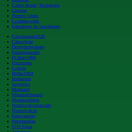
Calcio &amp; Tecnologia
Cinegol
Nomen Omen
La prima volta
Etimologie da Spogliatoio
Calcionapoli1926
Cittaceleste
Derbyderbyderby
Fantamagazine
FCInter1908
Forzaroma
Golssip
Hellas1903
Ilmilanista
Juvenews
Mediagol
Milanistichannel
Mondoudinese
Notiziecalciomercato
Numericalcio
Padovasport
Pianetamilan
SOS Fanta
Toronews