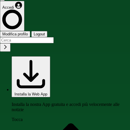
Accedi
Modifica profilo
Logout
Installa la Web App
Installa la nostra App gratuita e accedi più velocemente alle
notizie
Tocca