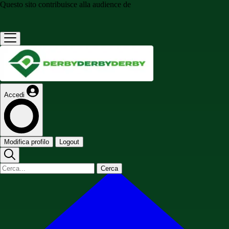
Questo sito contribuisce alla audience de
Accedi
Modifica profilo
Logout
Cerca