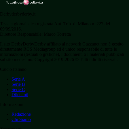
Derbyderbyderby.it
Testata giornalistica registrata Aut. Trib. di Milano n. 227 del
09/09/2016.
Direttore Responsabile: Marco Torretta
Il sito DerbyDerbyDerby affiliato al network Gazzanet non è gestito
direttamente RCS Mediagroup ed è unico responsabile di tutte le
informazioni (testuali o grafiche), i documenti o i materiali pubblicati
sul sito medesimo. Copyright 2019-2026 © Tutti i diritti riservati.
Calcio Italiano
Serie A
Serie B
Serie C
Dilettanti
Informazioni
Redazione
Chi Siamo