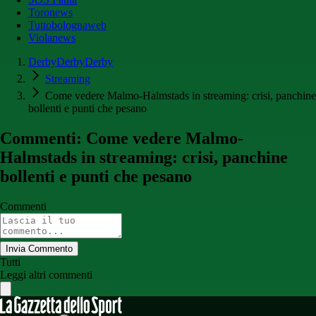
Toronews
Tuttobolognaweb
Violanews
DerbyDerbyDerby
Streaming
Come vedere Malmo-Halmstads in streaming: crisi, panchine
bollenti e punti che pesano
Commenti: Come vedere Malmo-
Halmstads in streaming: crisi, panchine
bollenti e punti che pesano
Commenti
Invia Commento
Tutti
Leggi altri commenti