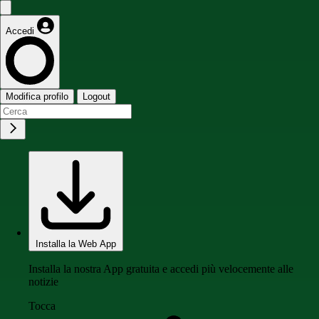
Accedi
Modifica profilo
Logout
Installa la Web App
Installa la nostra App gratuita e accedi più velocemente alle
notizie
Tocca