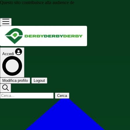
Questo sito contribuisce alla audience de
Accedi
Modifica profilo
Logout
Cerca