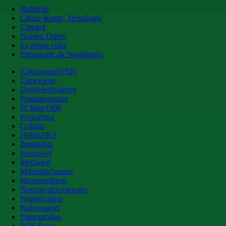
Rubriche
Calcio &amp; Tecnologia
Cinegol
Nomen Omen
La prima volta
Etimologie da Spogliatoio
Calcionapoli1926
Cittaceleste
Derbyderbyderby
Fantamagazine
FCInter1908
Forzaroma
Golssip
Hellas1903
Ilmilanista
Juvenews
Mediagol
Milanistichannel
Mondoudinese
Notiziecalciomercato
Numericalcio
Padovasport
Pianetamilan
SOS Fanta