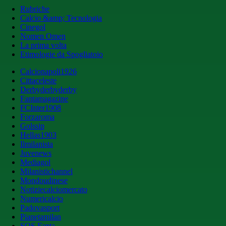
Rubriche
Calcio &amp; Tecnologia
Cinegol
Nomen Omen
La prima volta
Etimologie da Spogliatoio
Calcionapoli1926
Cittaceleste
Derbyderbyderby
Fantamagazine
FCInter1908
Forzaroma
Golssip
Hellas1903
Ilmilanista
Juvenews
Mediagol
Milanistichannel
Mondoudinese
Notiziecalciomercato
Numericalcio
Padovasport
Pianetamilan
SOS Fanta