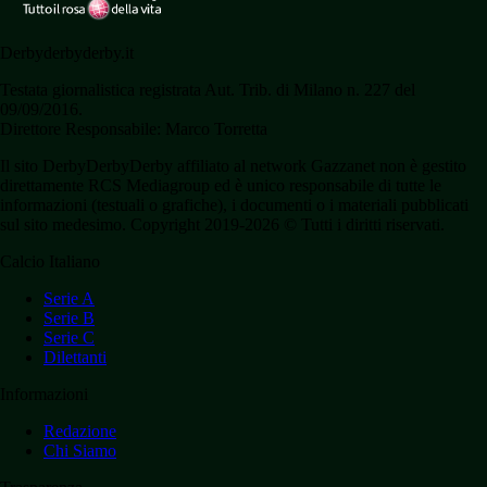
Derbyderbyderby.it
Testata giornalistica registrata Aut. Trib. di Milano n. 227 del
09/09/2016.
Direttore Responsabile: Marco Torretta
Il sito DerbyDerbyDerby affiliato al network Gazzanet non è gestito
direttamente RCS Mediagroup ed è unico responsabile di tutte le
informazioni (testuali o grafiche), i documenti o i materiali pubblicati
sul sito medesimo. Copyright 2019-2026 © Tutti i diritti riservati.
Calcio Italiano
Serie A
Serie B
Serie C
Dilettanti
Informazioni
Redazione
Chi Siamo