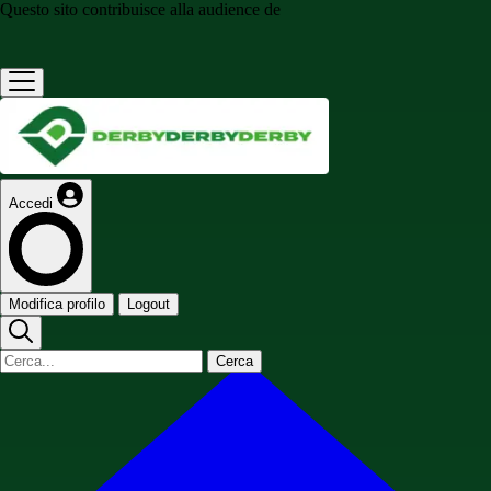
Questo sito contribuisce alla audience de
Accedi
Modifica profilo
Logout
Cerca