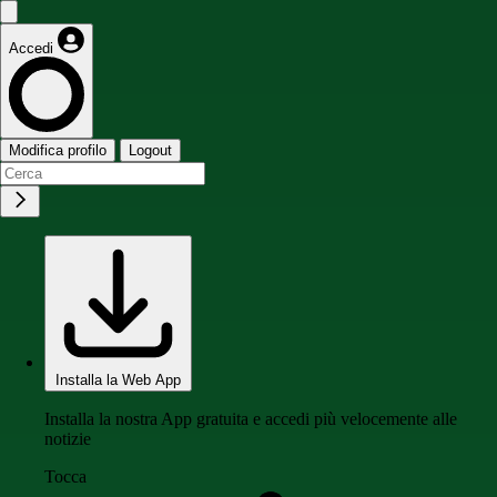
Accedi
Modifica profilo
Logout
Installa la Web App
Installa la nostra App gratuita e accedi più velocemente alle
notizie
Tocca