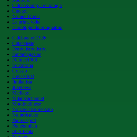
Calcio &amp; Tecnologia
Cinegol
Nomen Omen
La prima volta
Etimologie da Spogliatoio
Calcionapoli1926
Cittaceleste
Derbyderbyderby
Fantamagazine
FCInter1908
Forzaroma
Golssip
Hellas1903
Ilmilanista
Juvenews
Mediagol
Milanistichannel
Mondoudinese
Notiziecalciomercato
Numericalcio
Padovasport
Pianetamilan
SOS Fanta
Toronews