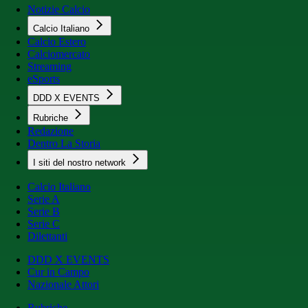
Notizie Calcio
Calcio Italiano
Calcio Estero
Calciomercato
Streaming
eSports
DDD X EVENTS
Rubriche
Redazione
Dentro La Storia
I siti del nostro network
Calcio Italiano
Serie A
Serie B
Serie C
Dilettanti
DDD X EVENTS
Cur in Campo
Nazionale Attori
Rubriche