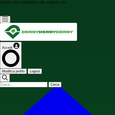
Questo sito contribuisce alla audience de
Accedi
Modifica profilo
Logout
Cerca