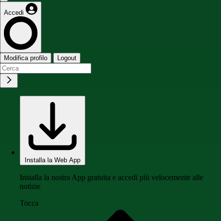
Accedi
Modifica profilo
Logout
Installa la Web App
Installa la nostra App gratuita e accedi più velocemente alle
notizie
Tocca