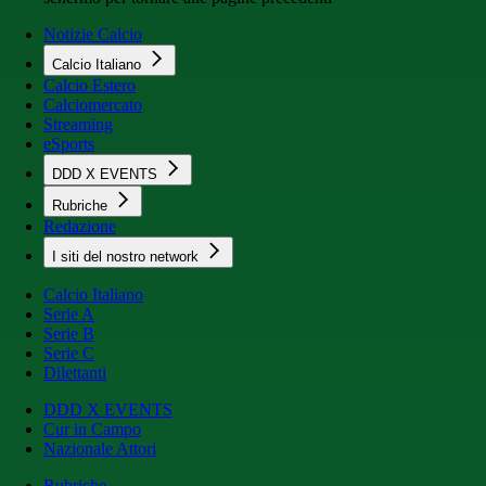
Notizie Calcio
Calcio Italiano
Calcio Estero
Calciomercato
Streaming
eSports
DDD X EVENTS
Rubriche
Redazione
I siti del nostro network
Calcio Italiano
Serie A
Serie B
Serie C
Dilettanti
DDD X EVENTS
Cur in Campo
Nazionale Attori
Rubriche