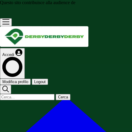
Questo sito contribuisce alla audience de
Accedi
Modifica profilo
Logout
Cerca