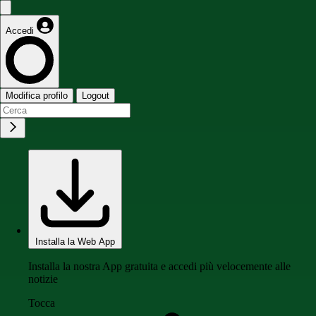
Accedi
Modifica profilo
Logout
Installa la Web App
Installa la nostra App gratuita e accedi più velocemente alle
notizie
Tocca