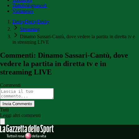
Tuttobolognaweb
Violanews
DerbyDerbyDerby
Streaming
Dinamo Sassari-Cantù, dove vedere la partita in diretta tv e
in streaming LIVE
Commenti: Dinamo Sassari-Cantù, dove
vedere la partita in diretta tv e in
streaming LIVE
Commenti
Invia Commento
Tutti
Leggi altri commenti