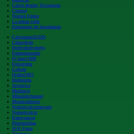
Calcio &amp; Tecnologia
Cinegol
Nomen Omen
La prima volta
Etimologie da Spogliatoio
Calcionapoli1926
Cittaceleste
Derbyderbyderby
Fantamagazine
FCInter1908
Forzaroma
Golssip
Hellas1903
Ilmilanista
Juvenews
Mediagol
Milanistichannel
Mondoudinese
Notiziecalciomercato
Numericalcio
Padovasport
Pianetamilan
SOS Fanta
Toronews