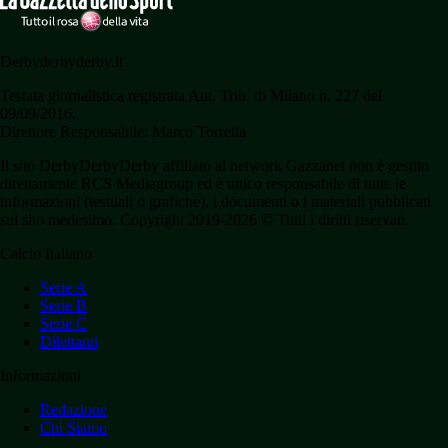
Derbyderbyderby.it
Testata giornalistica registrata Aut. Trib. di Milano n. 227 del
09/09/2016.
Direttore Responsabile: Marco Torretta
Il sito DerbyDerbyDerby affiliato al network Gazzanet non è gestito
direttamente RCS Mediagroup ed è unico responsabile di tutte le
informazioni (testuali o grafiche), i documenti o i materiali pubblicati
sul sito medesimo. Copyright 2019-2026 © Tutti i diritti riservati.
Calcio Italiano
Serie A
Serie B
Serie C
Dilettanti
Informazioni
Redazione
Chi Siamo