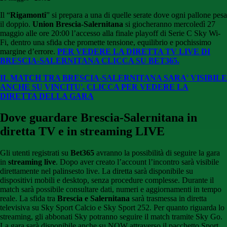
Il “
Rigamonti
” si prepara a una di quelle serate dove ogni pallone pesa
il doppio.
Union Brescia-
Salernitana
si giocheranno mercoledì 27
maggio alle ore 20:00 l’accesso alla finale playoff di Serie C Sky Wi-
Fi, dentro una sfida che promette tensione, equilibrio e pochissimo
margine d’errore.
PER VEDERE LA DIRETTA TV LIVE DI
BRESCIA-SALERNITANA CLICCA SU BET365.
IL MATCH TRA BRESCIA-SALERNITANA SARA' VISIBILE
ANCHE SU VINCITU', CLICCA PER VEDERE LA
DIRETTA DELLA GARA
Dove guardare Brescia-Salernitana
in
diretta TV e in streaming LIVE
Gli utenti registrati su
Bet365
avranno la possibilità di seguire la gara
in
streaming live
. Dopo aver creato l’account l’incontro sarà visibile
direttamente nel palinsesto live. La diretta sarà disponibile su
dispositivi mobili e desktop, senza procedure complesse. Durante il
match sarà possibile consultare dati, numeri e aggiornamenti in tempo
reale. La sfida tra
Brescia e Salernitana
sarà trasmessa in diretta
televisiva su Sky Sport Calcio e Sky Sport 252. Per quanto riguarda lo
streaming, gli abbonati Sky potranno seguire il match tramite Sky Go.
La gara sarà disponibile anche su NOW attraverso il pacchetto Sport.