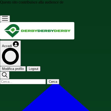
Questo sito contribuisce alla audience de
Accedi
Modifica profilo
Logout
Cerca