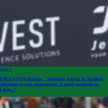
Serie A
ESCLUSIVA Iuliano: "Juventus, fiducia in Spalletti.
Alajbegovic può sorprendere. E quell'aneddoto su
Lippi..."