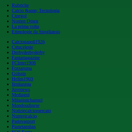
Rubriche
Calcio &amp; Tecnologia
Cinegol
Nomen Omen
La prima volta
Etimologie da Spogliatoio
Calcionapoli1926
Cittaceleste
Derbyderbyderby
Fantamagazine
FCInter1908
Forzaroma
Golssip
Hellas1903
Ilmilanista
Juvenews
Mediagol
Milanistichannel
Mondoudinese
Notiziecalciomercato
Numericalcio
Padovasport
Pianetamilan
SOS Fanta