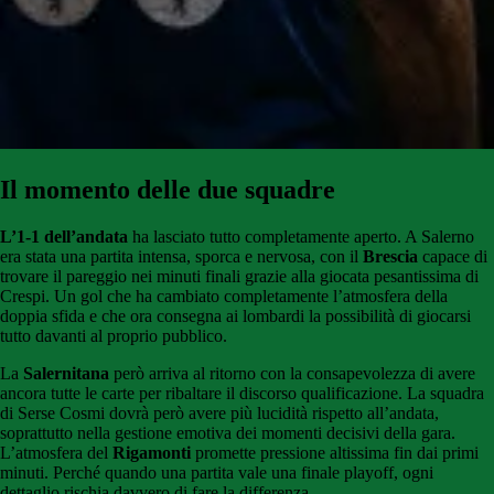
Il momento delle due squadre
L’1-1 dell’andata
ha lasciato tutto completamente aperto. A Salerno
era stata una partita intensa, sporca e nervosa, con il
Brescia
capace di
trovare il pareggio nei minuti finali grazie alla giocata pesantissima di
Crespi. Un gol che ha cambiato completamente l’atmosfera della
doppia sfida e che ora consegna ai lombardi la possibilità di giocarsi
tutto davanti al proprio pubblico.
La
Salernitana
però arriva al ritorno con la consapevolezza di avere
ancora tutte le carte per ribaltare il discorso qualificazione. La squadra
di Serse Cosmi dovrà però avere più lucidità rispetto all’andata,
soprattutto nella gestione emotiva dei momenti decisivi della gara.
L’atmosfera del
Rigamonti
promette pressione altissima fin dai primi
minuti. Perché quando una partita vale una finale playoff, ogni
dettaglio rischia davvero di fare la differenza.