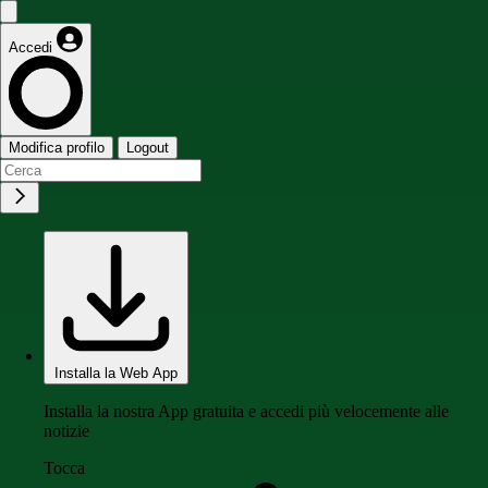
Accedi
Modifica profilo
Logout
Installa la Web App
Installa la nostra App gratuita e accedi più velocemente alle
notizie
Tocca