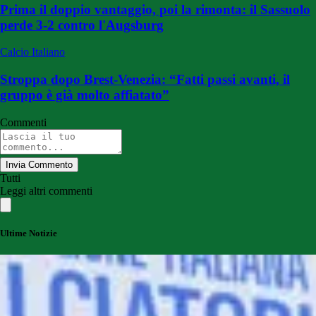
Prima il doppio vantaggio, poi la rimonta: il Sassuolo
perde 3-2 contro l'Augsburg
Calcio Italiano
Stroppa dopo Brest-Venezia: “Fatti passi avanti, il
gruppo è già molto affiatato”
Commenti
Invia Commento
Tutti
Leggi altri commenti
Ultime Notizie