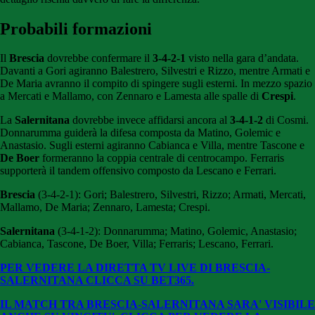
Probabili formazioni
Il
Brescia
dovrebbe confermare il
3-4-2-1
visto nella gara d’andata.
Davanti a Gori agiranno Balestrero, Silvestri e Rizzo, mentre Armati e
De Maria avranno il compito di spingere sugli esterni. In mezzo spazio
a Mercati e Mallamo, con Zennaro e Lamesta alle spalle di
Crespi
.
La
Salernitana
dovrebbe invece affidarsi ancora al
3-4-1-2
di Cosmi.
Donnarumma guiderà la difesa composta da Matino, Golemic e
Anastasio. Sugli esterni agiranno Cabianca e Villa, mentre Tascone e
De Boer
formeranno la coppia centrale di centrocampo. Ferraris
supporterà il tandem offensivo composto da Lescano e Ferrari.
Brescia
(3-4-2-1): Gori; Balestrero, Silvestri, Rizzo; Armati, Mercati,
Mallamo, De Maria; Zennaro, Lamesta; Crespi.
Salernitana
(3-4-1-2): Donnarumma; Matino, Golemic, Anastasio;
Cabianca, Tascone, De Boer, Villa; Ferraris; Lescano, Ferrari.
PER VEDERE LA DIRETTA TV LIVE DI BRESCIA-
SALERNITANA CLICCA SU BET365.
IL MATCH TRA BRESCIA-SALERNITANA SARA' VISIBILE