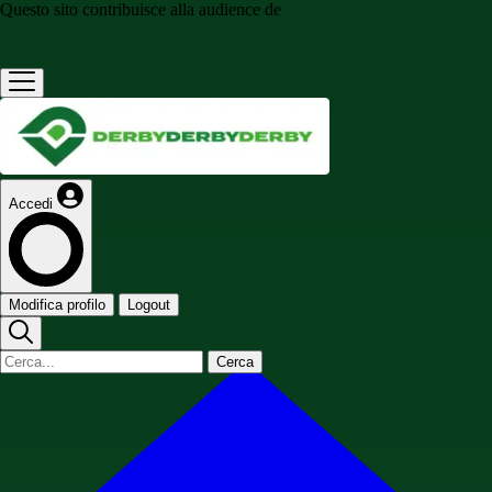
Questo sito contribuisce alla audience de
Accedi
Modifica profilo
Logout
Cerca