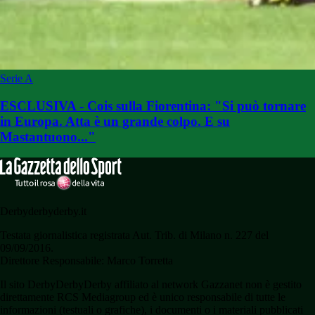
Serie A
ESCLUSIVA - Cois sulla Fiorentina: "Si può tornare
in Europa. Atta è un grande colpo. E su
Mastantuono..."
Derbyderbyderby.it
Testata giornalistica registrata Aut. Trib. di Milano n. 227 del
09/09/2016.
Direttore Responsabile: Marco Torretta
Il sito DerbyDerbyDerby affiliato al network Gazzanet non è gestito
direttamente RCS Mediagroup ed è unico responsabile di tutte le
informazioni (testuali o grafiche), i documenti o i materiali pubblicati