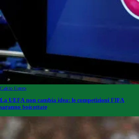
Calcio Estero
La UEFA non cambia idea: le competizioni FIFA
saranno boicottate