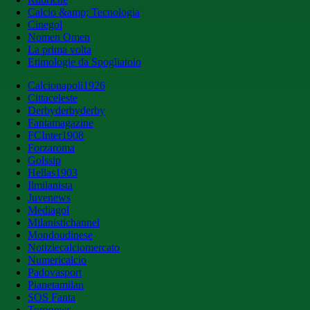
Calcio &amp; Tecnologia
Cinegol
Nomen Omen
La prima volta
Etimologie da Spogliatoio
Calcionapoli1926
Cittaceleste
Derbyderbyderby
Fantamagazine
FCInter1908
Forzaroma
Golssip
Hellas1903
Ilmilanista
Juvenews
Mediagol
Milanistichannel
Mondoudinese
Notiziecalciomercato
Numericalcio
Padovasport
Pianetamilan
SOS Fanta
Toronews