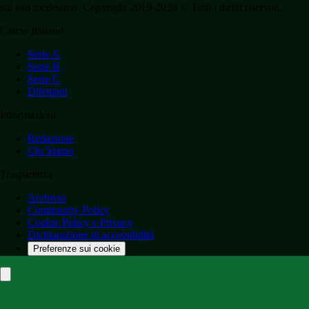
sul sito medesimo. Copyright 2019-2026 © Tutti i diritti riservati.
Calcio Italiano
Serie A
Serie B
Serie C
Dilettanti
Informazioni
Redazione
Chi Siamo
Trasparenza
Archivio
Community Policy
Cookie Policy e Privacy
Dichiarazione di accessibilità
Preferenze sui cookie