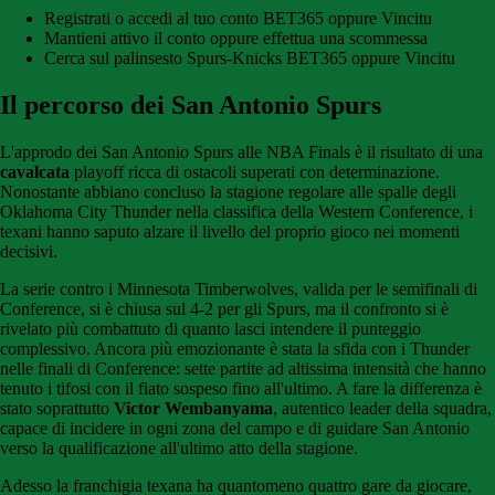
Registrati o accedi al tuo conto BET365 oppure Vincitu
Mantieni attivo il conto oppure effettua una scommessa
Cerca sul palinsesto Spurs-Knicks BET365 oppure Vincitu
Il percorso dei San Antonio Spurs
L'approdo dei San Antonio Spurs alle NBA Finals è il risultato di una
cavalcata
playoff ricca di ostacoli superati con determinazione.
Nonostante abbiano concluso la stagione regolare alle spalle degli
Oklahoma City Thunder nella classifica della Western Conference, i
texani hanno saputo alzare il livello del proprio gioco nei momenti
decisivi.
La serie contro i Minnesota Timberwolves, valida per le semifinali di
Conference, si è chiusa sul 4-2 per gli Spurs, ma il confronto si è
rivelato più combattuto di quanto lasci intendere il punteggio
complessivo. Ancora più emozionante è stata la sfida con i Thunder
nelle finali di Conference: sette partite ad altissima intensità che hanno
tenuto i tifosi con il fiato sospeso fino all'ultimo. A fare la differenza è
stato soprattutto
Victor Wembanyama
, autentico leader della squadra,
capace di incidere in ogni zona del campo e di guidare San Antonio
verso la qualificazione all'ultimo atto della stagione.
Adesso la franchigia texana ha quantomeno quattro gare da giocare,