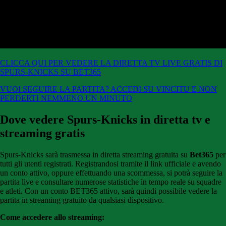
CLICCA QUI PER VEDERE LA DIRETTA TV LIVE GRATIS DI
SPURS-KNICKS SU BET365
VUOI SEGUIRE LA PARTITA? ACCEDI SU VINCITU E NON
PERDERTI NEMMENO UN MINUTO
Dove vedere Spurs-Knicks in diretta tv e
streaming gratis
Spurs-Knicks sarà trasmessa in diretta streaming gratuita su
Bet365
per
tutti gli utenti registrati. Registrandosi tramite il link ufficiale e avendo
un conto attivo, oppure effettuando una scommessa, si potrà seguire la
partita live e consultare numerose statistiche in tempo reale su squadre
e atleti. Con un conto BET365 attivo, sarà quindi possibile vedere la
partita in streaming gratuito da qualsiasi dispositivo.
Come accedere allo streaming: