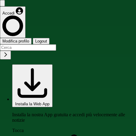
Accedi
Modifica profilo
Logout
Installa la Web App
Installa la nostra App gratuita e accedi più velocemente alle
notizie
Tocca