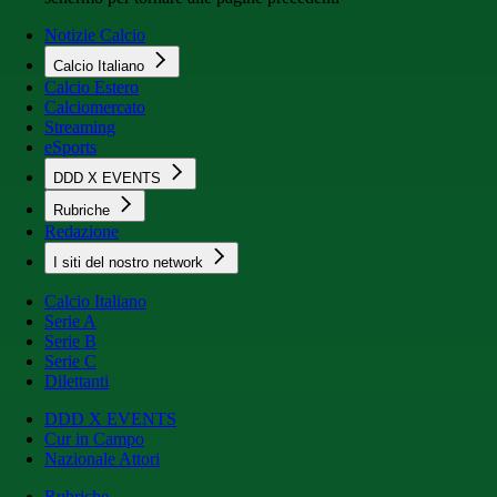
Notizie Calcio
Calcio Italiano
Calcio Estero
Calciomercato
Streaming
eSports
DDD X EVENTS
Rubriche
Redazione
I siti del nostro network
Calcio Italiano
Serie A
Serie B
Serie C
Dilettanti
DDD X EVENTS
Cur in Campo
Nazionale Attori
Rubriche