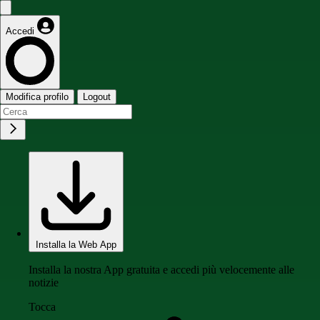
Accedi
Modifica profilo
Logout
Installa la Web App
Installa la nostra App gratuita e accedi più velocemente alle
notizie
Tocca