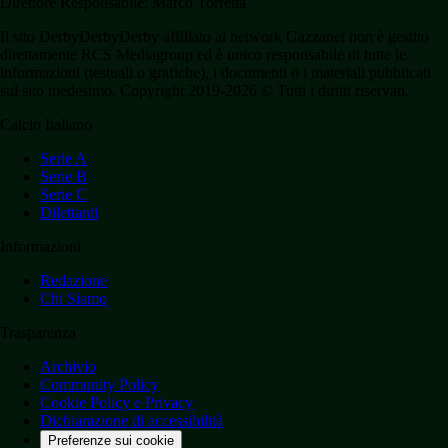
Direttore Responsabile: Marco Torretta
Il sito DerbyDerbyDerby affiliato al network Gazzanet non è gestito
direttamente RCS Mediagroup ed è unico responsabile di tutte le
informazioni (testuali o grafiche), i documenti o i materiali pubblicati
sul sito medesimo. Copyright 2019-2026 © Tutti i diritti riservati.
Calcio Italiano
Serie A
Serie B
Serie C
Dilettanti
Informazioni
Redazione
Chi Siamo
Trasparenza
Archivio
Community Policy
Cookie Policy e Privacy
Dichiarazione di accessibilità
Preferenze sui cookie