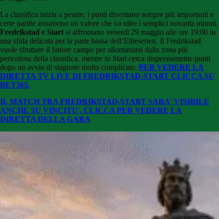
La classifica inizia a pesare, i punti diventano sempre più importanti e
certe partite assumono un valore che va oltre i semplici novanta minuti.
Fredrikstad
e
Start
si affrontano venerdì 29 maggio alle ore 19:00 in
una sfida delicata per la parte bassa dell’
Eliteserien
. Il Fredrikstad
vuole sfruttare il fattore campo per allontanarsi dalla zona più
pericolosa della classifica, mentre lo Start cerca disperatamente punti
dopo un avvio di stagione molto complicato.
PER VEDERE LA
DIRETTA TV LIVE DI FREDRIKSTAD-START CLICCA SU
BET365.
IL MATCH TRA FREDRIKSTAD-START SARA' VISIBILE
ANCHE SU VINCITU', CLICCA PER VEDERE LA
DIRETTA DELLA GARA