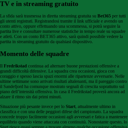
TV e in streaming gratuito
La sfida sarà trasmessa in diretta streaming gratuita su
Bet365
per tutti
gli utenti registrati. Registrandosi tramite il link ufficiale e avendo un
conto attivo, oppure effettuando una scommessa, si potrà seguire la
partita live e consultare numerose statistiche in tempo reale su squadre
e atleti. Con un conto BET365 attivo, sarà quindi possibile vedere la
partita in streaming gratuito da qualsiasi dispositivo.
Momento delle squadre
Il
Fredrikstad
continua ad alternare buone prestazioni offensive a
grandi difficoltà difensive. La squadra crea occasioni, gioca con
coraggio e spesso lascia spazi enormi alle ripartenze avversarie. Nelle
ultime settimane sono arrivati risultati altalenanti, ma il pareggio contro
il Sandefjord ha comunque mostrato segnali di crescita soprattutto sul
piano dell’intensità offensiva. In casa il Fredrikstad proverà ancora ad
alzare il ritmo sin dai primi minuti.
Situazione più pesante invece per lo
Start
, attualmente ultimo in
classifica e con una delle peggiori difese del campionato. La squadra
concede troppo facilmente occasioni agli avversari e fatica a mantenere
equilibrio quando viene attaccata con continuità. Nonostante questo, lo
Start riesce quasi sempre a trovare almeno qualche occasione offensiva