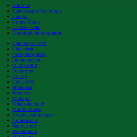
Rubriche
Calcio &amp; Tecnologia
Cinegol
Nomen Omen
La prima volta
Etimologie da Spogliatoio
Calcionapoli1926
Cittaceleste
Derbyderbyderby
Fantamagazine
FCInter1908
Forzaroma
Golssip
Hellas1903
Ilmilanista
Juvenews
Mediagol
Milanistichannel
Mondoudinese
Notiziecalciomercato
Numericalcio
Padovasport
Pianetamilan
SOS Fanta