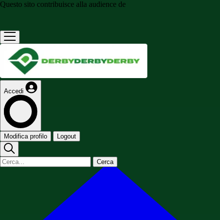
Questo sito contribuisce alla audience de
Accedi
Modifica profilo
Logout
Cerca