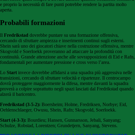
e proprio la necessità di fare punti potrebbe rendere la partita molto
aperta.
Probabili formazioni
Il
Fredrikstad
dovrebbe puntare su una formazione offensiva,
cercando di sfruttare ampiezza e inserimenti continui sugli esterni.
Shein sarà uno dei giocatori chiave nella costruzione offensiva, mentre
Skogvold e Soerloekk proveranno ad attaccare la profondità con
continuità. Grande attenzione anche alle sovrapposizioni di Eid e Rafn,
fondamentali per aumentare pressione e cross verso l’area.
Lo
Start
invece dovrebbe affidarsi a una squadra più aggressiva nelle
transizioni, cercando di sfruttare velocità e ripartenze. Il centrocampo
dovrà proteggere maggiormente la difesa, mentre davanti la squadra
proverà a colpire soprattutto negli spazi lasciati dal Fredrikstad quando
alzerà il baricentro.
Fredrikstad (3-5-2):
Boersheim; Holme, Fredriksen, Norbye; Eid,
Oehlenschlaeger, Owusu, Shein, Rafn; Skogvold, Soerloekk.
Start (4-3-3):
Bourdieu; Hansen, Gunnarsson, Jebali, Sanyang;
Schulze, Robstad, Lorentzen; Grundetjern, Sanyang, Stevens.