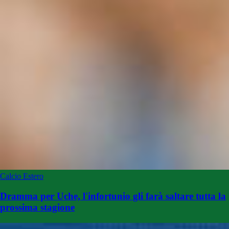
Calcio Estero
Dramma per Uche, l'infortunio gli farà saltare tutta la
prossima stagione