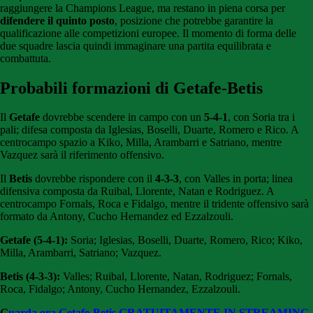
raggiungere la Champions League, ma restano in piena corsa per
difendere il quinto posto
, posizione che potrebbe garantire la
qualificazione alle competizioni europee. Il momento di forma delle
due squadre lascia quindi immaginare una partita equilibrata e
combattuta.
Probabili formazioni di Getafe-Betis
Il
Getafe
dovrebbe scendere in campo con un
5-4-1
, con Soria tra i
pali; difesa composta da Iglesias, Boselli, Duarte, Romero e Rico. A
centrocampo spazio a Kiko, Milla, Arambarri e Satriano, mentre
Vazquez sarà il riferimento offensivo.
Il
Betis
dovrebbe rispondere con il
4-3-3
, con Valles in porta; linea
difensiva composta da Ruibal, Llorente, Natan e Rodriguez. A
centrocampo Fornals, Roca e Fidalgo, mentre il tridente offensivo sarà
formato da Antony, Cucho Hernandez ed Ezzalzouli.
Getafe (5-4-1):
Soria; Iglesias, Boselli, Duarte, Romero, Rico; Kiko,
Milla, Arambarri, Satriano; Vazquez.
Betis (4-3-3):
Valles; Ruibal, Llorente, Natan, Rodriguez; Fornals,
Roca, Fidalgo; Antony, Cucho Hernandez, Ezzalzouli.
G
uarda ora Getafe-Betis
GRATUITAMENTE IN STREAMING