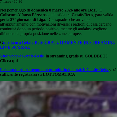
7 marzo - 16:36
Nel pomeriggio di
domenica 8 marzo 2026 alle ore 16:15
, il
Coliseum Alfonso Pérez
ospita la sfida tra
Getafe-Betis
, gara valida
per la
27ª giornata di Liga
. Due squadre che arrivano
all’appuntamento con motivazioni diverse: i padroni di casa cercano
continuità dopo un periodo positivo, mentre gli andalusi vogliono
difendere la propria posizione nelle zone europee.
G
uarda ora Getafe-Betis
GRATUITAMENTE IN STREAMING
LIVE SU SISAL
Vuoi vedere
Getafe-Betis
in streaming gratis su GOLDBET?
Clicca qui
Per non perderti nemmeno un minuto del match Getafe-Betis
sarà
sufficiente registrarsi su LOTTOMATICA