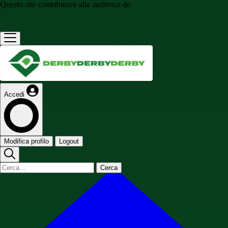
Questo sito contribuisce alla audience de
Accedi
Modifica profilo
Logout
Cerca