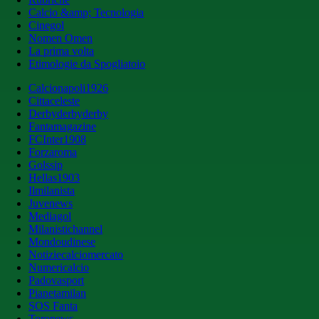
Calcio &amp; Tecnologia
Cinegol
Nomen Omen
La prima volta
Etimologie da Spogliatoio
Calcionapoli1926
Cittaceleste
Derbyderbyderby
Fantamagazine
FCInter1908
Forzaroma
Golssip
Hellas1903
Ilmilanista
Juvenews
Mediagol
Milanistichannel
Mondoudinese
Notiziecalciomercato
Numericalcio
Padovasport
Pianetamilan
SOS Fanta
Toronews