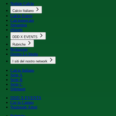
Notizie Calcio
Calcio Italiano
Calcio Estero
Calciomercato
Streaming
eSports
DDD X EVENTS
Rubriche
Redazione
Dentro La Storia
I siti del nostro network
Calcio Italiano
Serie A
Serie B
Serie C
Dilettanti
DDD X EVENTS
Cur in Campo
Nazionale Attori
Rubriche