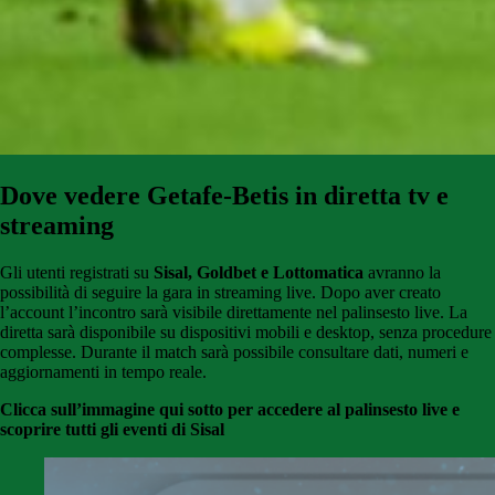
Dove vedere
Getafe-Betis
in diretta tv e
streaming
Gli utenti registrati su
Sisal, Goldbet e Lottomatica
avranno la
possibilità di seguire la gara
in streaming live. Dopo aver creato
l’account l’incontro sarà visibile direttamente nel palinsesto live. La
diretta sarà disponibile su dispositivi mobili e desktop, senza procedure
complesse. Durante il match sarà possibile consultare dati, numeri e
aggiornamenti in tempo reale.
Clicca sull’immagine qui sotto per accedere al palinsesto live e
scoprire tutti gli eventi di Sisal