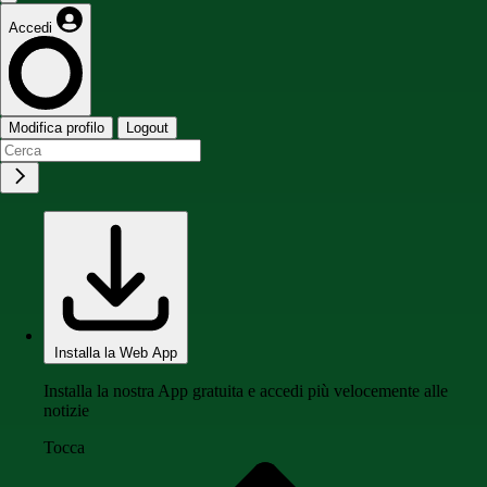
Accedi
Modifica profilo
Logout
Installa la Web App
Installa la nostra App gratuita e accedi più velocemente alle
notizie
Tocca