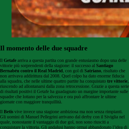
Il momento delle due squadre
Il
Getafe
arriva a questa partita con grande entusiasmo dopo una delle
vittorie più sorprendenti della stagione: il successo al
Santiago
Bernabéu contro il Real Madrid
, con gol di
Satriano
, risultato che
non arrivava addirittura dal 2008. Quel colpo ha dato enorme fiducia
alla squadra, che nelle ultime quattro partite ha conquistato
tre vittorie
,
riuscendo ad allontanarsi dalla zona retrocessione. Grazie a questa serie
di risultati positivi il Getafe ha guadagnato un margine importante sulle
squadre che lottano per la salvezza e ora può affrontare le ultime
giornate con maggiore tranquillità.
Il
Betis
vive invece una stagione ambiziosa ma non senza rimpianti.
Gli uomini di Manuel Pellegrini arrivano dal derby con il Siviglia nel
quale, nonostante il vantaggio di due gol, non sono riusciti a
conquistare la vittoria. Gli andalusi hanno ormai abbandonato l’idea di