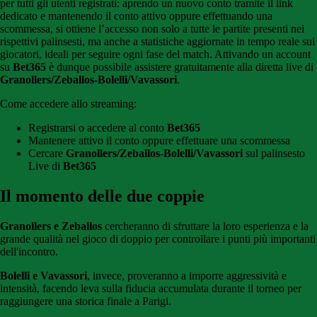
per tutti gli utenti registrati: aprendo un nuovo conto tramite il link
dedicato e mantenendo il conto attivo oppure effettuando una
scommessa, si ottiene l’accesso non solo a tutte le partite presenti nei
rispettivi palinsesti, ma anche a statistiche aggiornate in tempo reale sui
giocatori, ideali per seguire ogni fase del match. Attivando un account
su
Bet365
è dunque possibile assistere gratuitamente alla diretta live di
Granollers/Zeballos-Bolelli/Vavassori
.
Come accedere allo streaming:
Registrarsi o accedere al conto
Bet365
Mantenere attivo il conto oppure effettuare una scommessa
Cercare
Granollers/Zeballos-Bolelli/Vavassori
sul palinsesto
Live di
Bet365
Il momento delle due coppie
Granollers e Zeballos
cercheranno di sfruttare la loro esperienza e la
grande qualità nel gioco di doppio per controllare i punti più importanti
dell'incontro.
Bolelli e Vavassori
, invece, proveranno a imporre aggressività e
intensità, facendo leva sulla fiducia accumulata durante il torneo per
raggiungere una storica finale a Parigi.