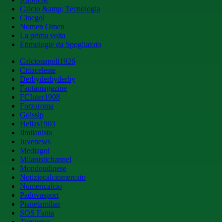
Calcio &amp; Tecnologia
Cinegol
Nomen Omen
La prima volta
Etimologie da Spogliatoio
Calcionapoli1926
Cittaceleste
Derbyderbyderby
Fantamagazine
FCInter1908
Forzaroma
Golssip
Hellas1903
Ilmilanista
Juvenews
Mediagol
Milanistichannel
Mondoudinese
Notiziecalciomercato
Numericalcio
Padovasport
Pianetamilan
SOS Fanta
Toronews