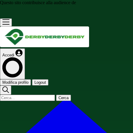
Questo sito contribuisce alla audience de
Accedi
Modifica profilo
Logout
Cerca