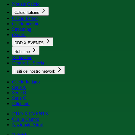
Notizie Calcio
Calcio Italiano
Calcio Estero
Calciomercato
Streaming
eSports
DDD X EVENTS
Rubriche
Redazione
Dentro La Storia
I siti del nostro network
Calcio Italiano
Serie A
Serie B
Serie C
Dilettanti
DDD X EVENTS
Cur in Campo
Nazionale Attori
Rubriche