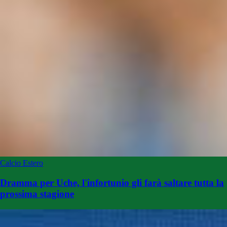
Calcio Estero
Dramma per Uche, l'infortunio gli farà saltare tutta la
prossima stagione