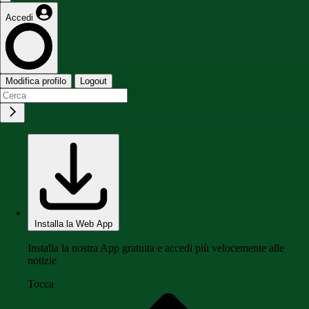
Accedi
Modifica profilo
Logout
Installa la Web App
Installa la nostra App gratuita e accedi più velocemente alle
notizie
Tocca