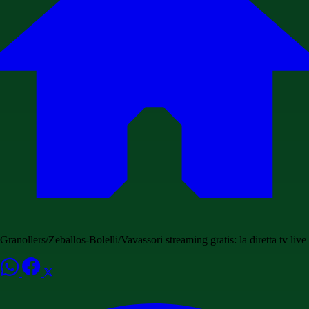
Granollers/Zeballos-Bolelli/Vavassori streaming gratis: la diretta tv live