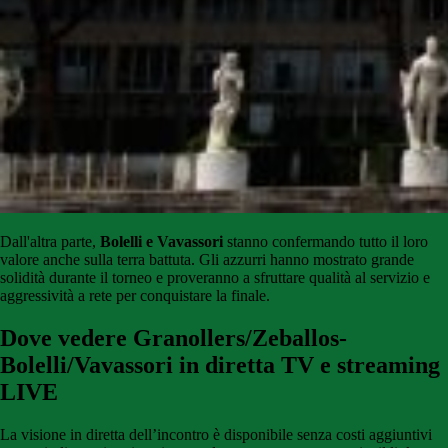
Dall'altra parte,
Bolelli e Vavassori
stanno confermando tutto il loro
valore anche sulla terra battuta. Gli azzurri hanno mostrato grande
solidità durante il torneo e proveranno a sfruttare qualità al servizio e
aggressività a rete per conquistare la finale.
Dove vedere Granollers/Zeballos-
Bolelli/Vavassori in diretta TV e streaming
LIVE
La visione in diretta dell’incontro è disponibile senza costi aggiuntivi