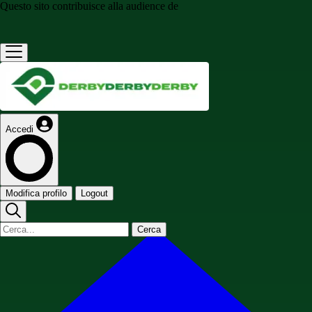
Questo sito contribuisce alla audience de
Accedi
Modifica profilo
Logout
Cerca