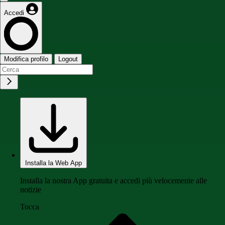
Accedi
Modifica profilo
Logout
Installa la Web App
Installa la nostra App gratuita e accedi più velocemente alle
notizie
Tocca