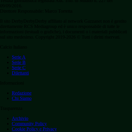
Testata giornalistica registrata Aut. Trib. di Milano n. 227 del
09/09/2016.
Direttore Responsabile: Marco Torretta
Il sito DerbyDerbyDerby affiliato al network Gazzanet non è gestito
direttamente RCS Mediagroup ed è unico responsabile di tutte le
informazioni (testuali o grafiche), i documenti o i materiali pubblicati
sul sito medesimo. Copyright 2019-2026 © Tutti i diritti riservati.
Calcio Italiano
Serie A
Serie B
Serie C
Dilettanti
Informazioni
Redazione
Chi Siamo
Trasparenza
Archivio
Community Policy
Cookie Policy e Privacy