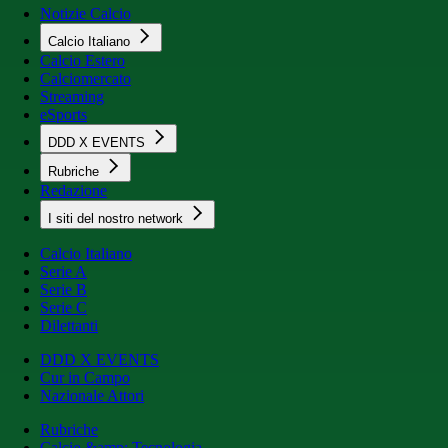
Notizie Calcio
Calcio Italiano
Calcio Estero
Calciomercato
Streaming
eSports
DDD X EVENTS
Rubriche
Redazione
I siti del nostro network
Calcio Italiano
Serie A
Serie B
Serie C
Dilettanti
DDD X EVENTS
Cur in Campo
Nazionale Attori
Rubriche
Calcio &amp; Tecnologia