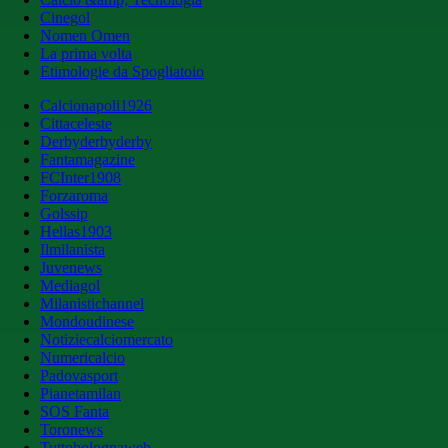
Cinegol
Nomen Omen
La prima volta
Etimologie da Spogliatoio
Calcionapoli1926
Cittaceleste
Derbyderbyderby
Fantamagazine
FCInter1908
Forzaroma
Golssip
Hellas1903
Ilmilanista
Juvenews
Mediagol
Milanistichannel
Mondoudinese
Notiziecalciomercato
Numericalcio
Padovasport
Pianetamilan
SOS Fanta
Toronews
Tuttobolognaweb