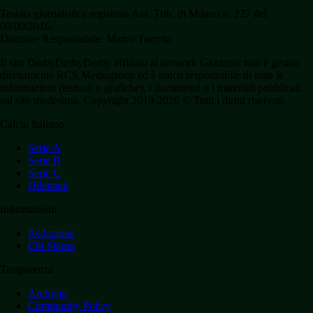
Testata giornalistica registrata Aut. Trib. di Milano n. 227 del
09/09/2016.
Direttore Responsabile: Marco Torretta
Il sito DerbyDerbyDerby affiliato al network Gazzanet non è gestito
direttamente RCS Mediagroup ed è unico responsabile di tutte le
informazioni (testuali o grafiche), i documenti o i materiali pubblicati
sul sito medesimo. Copyright 2019-2026 © Tutti i diritti riservati.
Calcio Italiano
Serie A
Serie B
Serie C
Dilettanti
Informazioni
Redazione
Chi Siamo
Trasparenza
Archivio
Community Policy