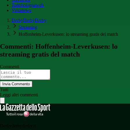
Tuttobolognaweb
Violanews
DerbyDerbyDerby
Streaming
Hoffenheim-Leverkusen: lo streaming gratis del match
Commenti: Hoffenheim-Leverkusen: lo
streaming gratis del match
Commenti
Invia Commento
Tutti
Leggi altri commenti
Derbyderbyderby.it