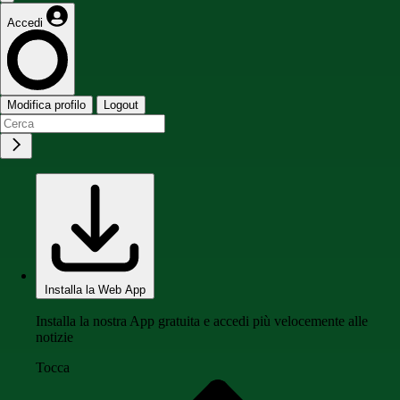
Accedi
Modifica profilo
Logout
Installa la Web App
Installa la nostra App gratuita e accedi più velocemente alle
notizie
Tocca