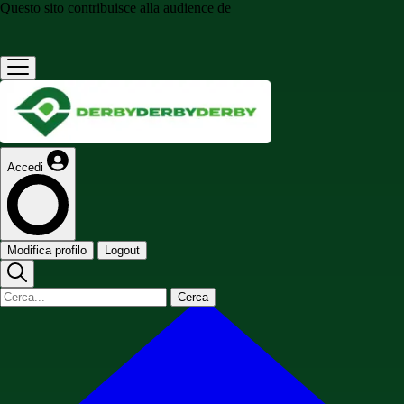
Questo sito contribuisce alla audience de
Accedi
Modifica profilo
Logout
Cerca