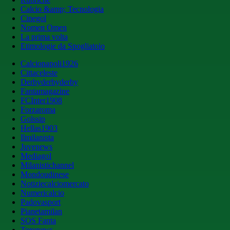
Calcio &amp; Tecnologia
Cinegol
Nomen Omen
La prima volta
Etimologie da Spogliatoio
Calcionapoli1926
Cittaceleste
Derbyderbyderby
Fantamagazine
FCInter1908
Forzaroma
Golssip
Hellas1903
Ilmilanista
Juvenews
Mediagol
Milanistichannel
Mondoudinese
Notiziecalciomercato
Numericalcio
Padovasport
Pianetamilan
SOS Fanta
Toronews