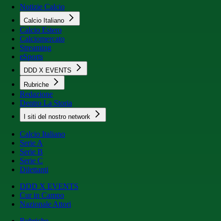
Notizie Calcio
Calcio Italiano
Calcio Estero
Calciomercato
Streaming
eSports
DDD X EVENTS
Rubriche
Redazione
Dentro La Storia
I siti del nostro network
Calcio Italiano
Serie A
Serie B
Serie C
Dilettanti
DDD X EVENTS
Cur in Campo
Nazionale Attori
Rubriche