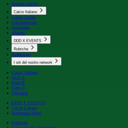
Notizie Calcio
Calcio Italiano
Calcio Estero
Calciomercato
Streaming
eSports
DDD X EVENTS
Rubriche
Redazione
I siti del nostro network
Calcio Italiano
Serie A
Serie B
Serie C
Dilettanti
DDD X EVENTS
Cur in Campo
Nazionale Attori
Rubriche
Calcio &amp; Tecnologia