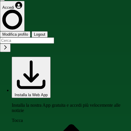
Accedi
Modifica profilo
Logout
Installa la Web App
Installa la nostra App gratuita e accedi più velocemente alle
notizie
Tocca