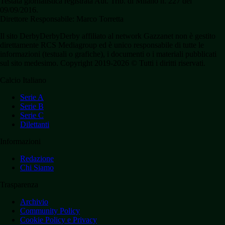
Testata giornalistica registrata Aut. Trib. di Milano n. 227 del
09/09/2016.
Direttore Responsabile: Marco Torretta
Il sito DerbyDerbyDerby affiliato al network Gazzanet non è gestito
direttamente RCS Mediagroup ed è unico responsabile di tutte le
informazioni (testuali o grafiche), i documenti o i materiali pubblicati
sul sito medesimo. Copyright 2019-2026 © Tutti i diritti riservati.
Calcio Italiano
Serie A
Serie B
Serie C
Dilettanti
Informazioni
Redazione
Chi Siamo
Trasparenza
Archivio
Community Policy
Cookie Policy e Privacy