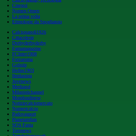
Cinegol
Nomen Omen
La prima volta
Etimologie da Spogliatoio
Calcionapoli1926
Cittaceleste
Derbyderbyderby
Fantamagazine
FCInter1908
Forzaroma
Golssip
Hellas1903
Ilmilanista
Juvenews
Mediagol
Milanistichannel
Mondoudinese
Notiziecalciomercato
Numericalcio
Padovasport
Pianetamilan
SOS Fanta
Toronews
Tuttobolognaweb