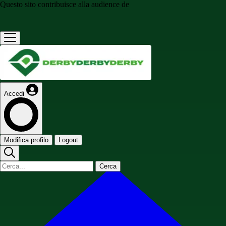
Questo sito contribuisce alla audience de
Accedi
Modifica profilo
Logout
Cerca