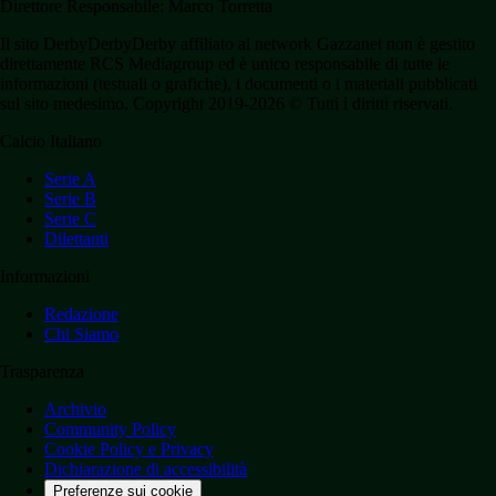
Direttore Responsabile: Marco Torretta
Il sito DerbyDerbyDerby affiliato al network Gazzanet non è gestito
direttamente RCS Mediagroup ed è unico responsabile di tutte le
informazioni (testuali o grafiche), i documenti o i materiali pubblicati
sul sito medesimo. Copyright 2019-2026 © Tutti i diritti riservati.
Calcio Italiano
Serie A
Serie B
Serie C
Dilettanti
Informazioni
Redazione
Chi Siamo
Trasparenza
Archivio
Community Policy
Cookie Policy e Privacy
Dichiarazione di accessibilità
Preferenze sui cookie