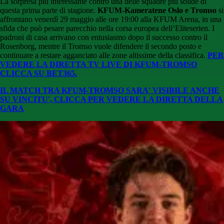
La sorpresa più interessante contro una delle squadre più solide di
questa prima parte di stagione.
KFUM-Kameratene Oslo
e
Tromso
si
affrontano venerdì 29 maggio alle ore 19:00 alla KFUM Arena, in una
sfida che può pesare parecchio nella corsa europea dell’
Eliteserien
. I
padroni di casa arrivano con entusiasmo dopo il successo contro il
Rosenborg, mentre il Tromso vuole difendere il secondo posto e
continuare a restare agganciato alle zone altissime della classifica.
PER
VEDERE LA DIRETTA TV LIVE DI KFUM-TROMSO
CLICCA SU BET365.
IL MATCH TRA KFUM-TROMSO SARA' VISIBILE ANCHE
SU VINCITU', CLICCA PER VEDERE LA DIRETTA DELLA
GARA