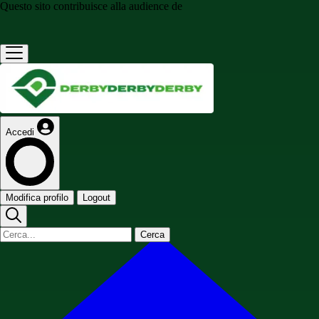
Questo sito contribuisce alla audience de
Accedi
Modifica profilo
Logout
Cerca