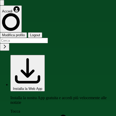
Accedi
Modifica profilo
Logout
Installa la Web App
Installa la nostra App gratuita e accedi più velocemente alle
notizie
Tocca