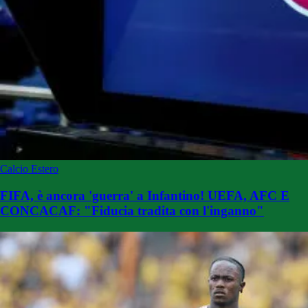
Calcio Estero
FIFA, è ancora 'guerra' a Infantino! UEFA, AFC E
CONCACAF: "Fiducia tradita con l'inganno"