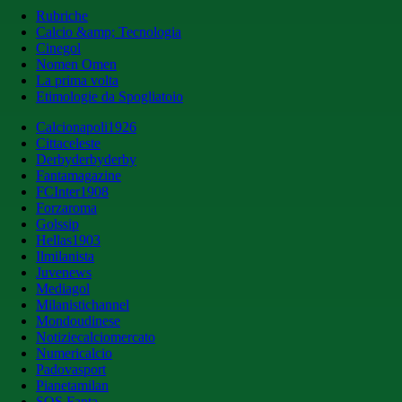
Rubriche
Calcio &amp; Tecnologia
Cinegol
Nomen Omen
La prima volta
Etimologie da Spogliatoio
Calcionapoli1926
Cittaceleste
Derbyderbyderby
Fantamagazine
FCInter1908
Forzaroma
Golssip
Hellas1903
Ilmilanista
Juvenews
Mediagol
Milanistichannel
Mondoudinese
Notiziecalciomercato
Numericalcio
Padovasport
Pianetamilan
SOS Fanta