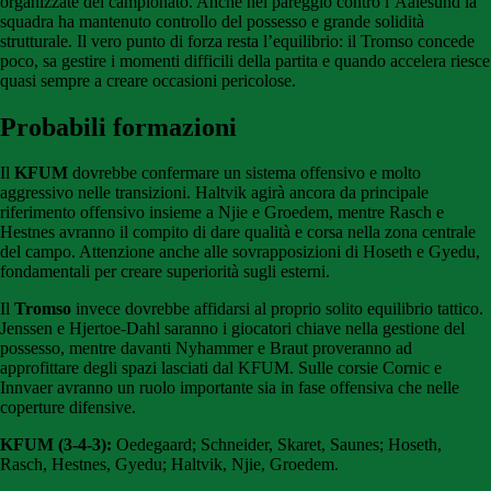
organizzate del campionato. Anche nel pareggio contro l’Aalesund la
squadra ha mantenuto controllo del possesso e grande solidità
strutturale. Il vero punto di forza resta l’equilibrio: il Tromso concede
poco, sa gestire i momenti difficili della partita e quando accelera riesce
quasi sempre a creare occasioni pericolose.
Probabili formazioni
Il
KFUM
dovrebbe confermare un sistema offensivo e molto
aggressivo nelle transizioni. Haltvik agirà ancora da principale
riferimento offensivo insieme a Njie e Groedem, mentre Rasch e
Hestnes avranno il compito di dare qualità e corsa nella zona centrale
del campo. Attenzione anche alle sovrapposizioni di Hoseth e Gyedu,
fondamentali per creare superiorità sugli esterni.
Il
Tromso
invece dovrebbe affidarsi al proprio solito equilibrio tattico.
Jenssen e Hjertoe-Dahl saranno i giocatori chiave nella gestione del
possesso, mentre davanti Nyhammer e Braut proveranno ad
approfittare degli spazi lasciati dal KFUM. Sulle corsie Cornic e
Innvaer avranno un ruolo importante sia in fase offensiva che nelle
coperture difensive.
KFUM (3-4-3):
Oedegaard; Schneider, Skaret, Saunes; Hoseth,
Rasch, Hestnes, Gyedu; Haltvik, Njie, Groedem.