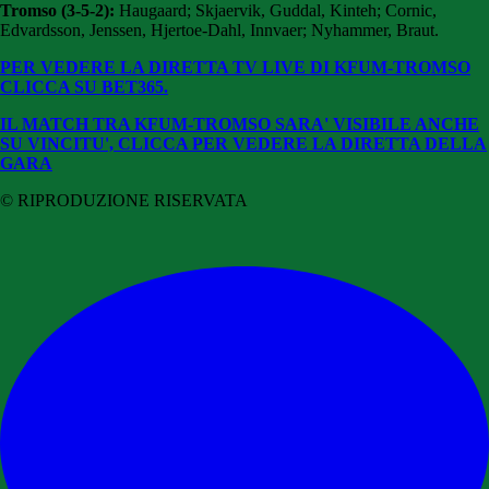
Tromso (3-5-2):
Haugaard; Skjaervik, Guddal, Kinteh; Cornic,
Edvardsson, Jenssen, Hjertoe-Dahl, Innvaer; Nyhammer, Braut.
PER VEDERE LA DIRETTA TV LIVE DI KFUM-TROMSO
CLICCA SU BET365.
IL MATCH TRA KFUM-TROMSO SARA' VISIBILE ANCHE
SU VINCITU', CLICCA PER VEDERE LA DIRETTA DELLA
GARA
© RIPRODUZIONE RISERVATA