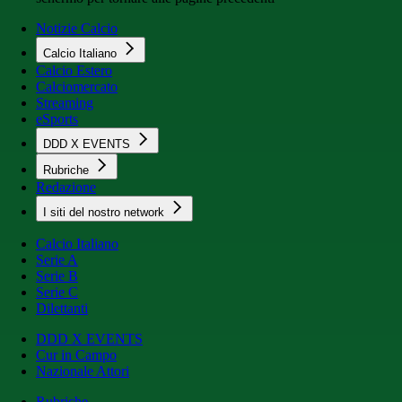
Notizie Calcio
Calcio Italiano
Calcio Estero
Calciomercato
Streaming
eSports
DDD X EVENTS
Rubriche
Redazione
I siti del nostro network
Calcio Italiano
Serie A
Serie B
Serie C
Dilettanti
DDD X EVENTS
Cur in Campo
Nazionale Attori
Rubriche