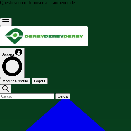
Questo sito contribuisce alla audience de
Accedi
Modifica profilo
Logout
Cerca