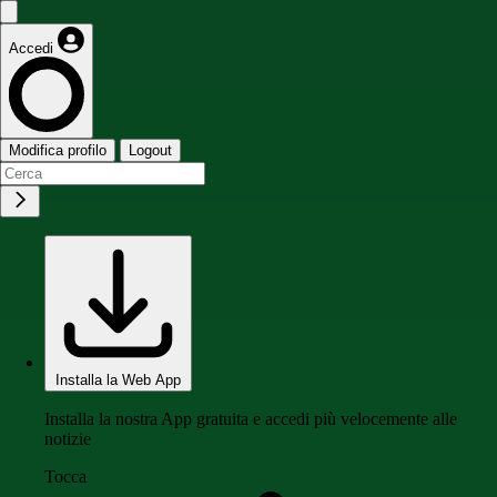
Accedi
Modifica profilo
Logout
Installa la Web App
Installa la nostra App gratuita e accedi più velocemente alle
notizie
Tocca