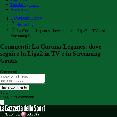
Tuttobolognaweb
Violanews
DerbyDerbyDerby
Streaming
La Coruna-Leganes: dove seguire la Liga2 in TV e in
Streaming Gratis
Commenti: La Coruna-Leganes: dove
seguire la Liga2 in TV e in Streaming
Gratis
Commenti
Invia Commento
Tutti
Leggi altri commenti