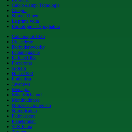
Calcio &amp; Tecnologia
Cinegol
Nomen Omen
La prima volta
Etimologie da Spogliatoio
Calcionapoli1926
Cittaceleste
Derbyderbyderby
Fantamagazine
FCInter1908
Forzaroma
Golssip
Hellas1903
Ilmilanista
Juvenews
Mediagol
Milanistichannel
Mondoudinese
Notiziecalciomercato
Numericalcio
Padovasport
Pianetamilan
SOS Fanta
Toronews