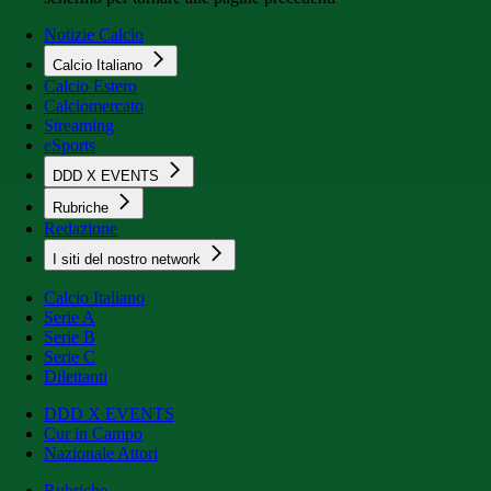
Notizie Calcio
Calcio Italiano
Calcio Estero
Calciomercato
Streaming
eSports
DDD X EVENTS
Rubriche
Redazione
I siti del nostro network
Calcio Italiano
Serie A
Serie B
Serie C
Dilettanti
DDD X EVENTS
Cur in Campo
Nazionale Attori
Rubriche