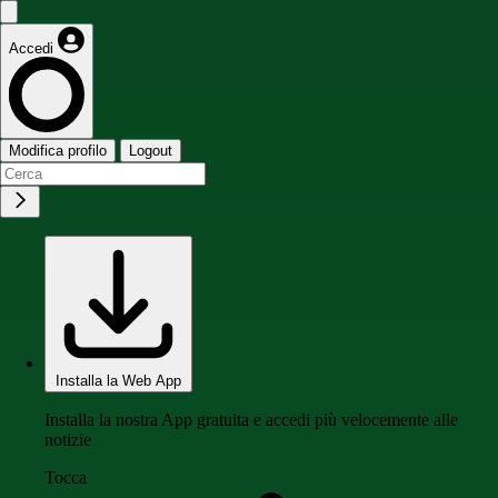
Accedi
Modifica profilo
Logout
Installa la Web App
Installa la nostra App gratuita e accedi più velocemente alle
notizie
Tocca