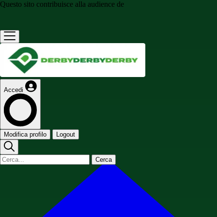
Questo sito contribuisce alla audience de
Accedi
Modifica profilo
Logout
Cerca