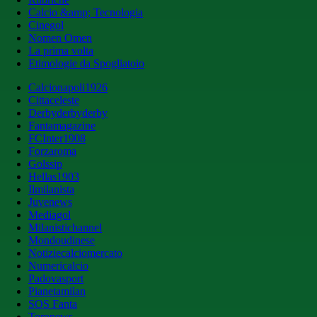
Calcio &amp; Tecnologia
Cinegol
Nomen Omen
La prima volta
Etimologie da Spogliatoio
Calcionapoli1926
Cittaceleste
Derbyderbyderby
Fantamagazine
FCInter1908
Forzaroma
Golssip
Hellas1903
Ilmilanista
Juvenews
Mediagol
Milanistichannel
Mondoudinese
Notiziecalciomercato
Numericalcio
Padovasport
Pianetamilan
SOS Fanta
Toronews