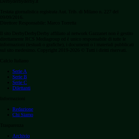
Derbyderbyderby.it
Testata giornalistica registrata Aut. Trib. di Milano n. 227 del
09/09/2016.
Direttore Responsabile: Marco Torretta
Il sito DerbyDerbyDerby affiliato al network Gazzanet non è gestito
direttamente RCS Mediagroup ed è unico responsabile di tutte le
informazioni (testuali o grafiche), i documenti o i materiali pubblicati
sul sito medesimo. Copyright 2019-2026 © Tutti i diritti riservati.
Calcio Italiano
Serie A
Serie B
Serie C
Dilettanti
Informazioni
Redazione
Chi Siamo
Trasparenza
Archivio