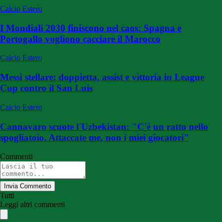
Calcio Estero
I Mondiali 2030 finiscono nel caos: Spagna e
Portogallo vogliono cacciare il Marocco
Calcio Estero
Messi stellare: doppietta, assist e vittoria in League
Cup contro il San Luis
Calcio Estero
Cannavaro scuote l'Uzbekistan: "C'è un ratto nello
spogliatoio. Attaccate me, non i miei giocatori"
Commenti
Invia Commento
Tutti
Leggi altri commenti