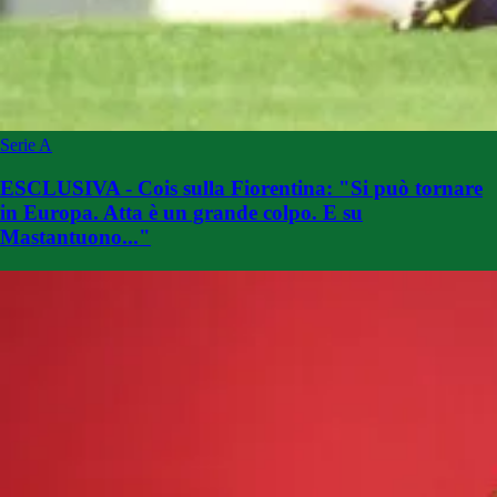
Serie A
ESCLUSIVA - Cois sulla Fiorentina: "Si può tornare
in Europa. Atta è un grande colpo. E su
Mastantuono..."