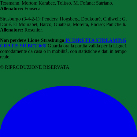
Tessmann, Morton; Karabec, Tolisso, M. Fofana; Satriano.
Allenatore:
Fonseca.
Strasburgo (3-4-2-1): Penders; Hogsberg, Doukouré, Chilwell; G.
Doué, El Mourabet, Barco, Ouattara; Moreira, Enciso; Panichelli.
Allenatore:
Rosenior.
Non perdere Lione-Strasburgo
IN DIRETTA STREAMING
GRATIS SU BET365!
Guarda ora la partita valida per la Ligue1
comodamente da casa o in mobilità, con statistiche e dati in tempo
reale.
© RIPRODUZIONE RISERVATA