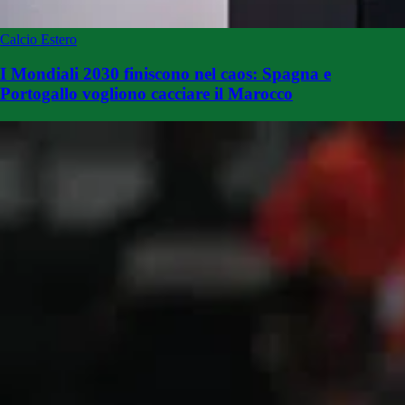
Calcio Estero
I Mondiali 2030 finiscono nel caos: Spagna e
Portogallo vogliono cacciare il Marocco