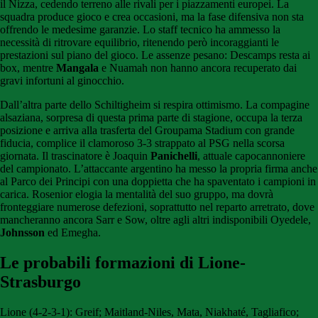
il Nizza, cedendo terreno alle rivali per i piazzamenti europei. La
squadra produce gioco e crea occasioni, ma la fase difensiva non sta
offrendo le medesime garanzie. Lo staff tecnico ha ammesso la
necessità di ritrovare equilibrio, ritenendo però incoraggianti le
prestazioni sul piano del gioco. Le assenze pesano: Descamps resta ai
box, mentre
Mangala
e Nuamah non hanno ancora recuperato dai
gravi infortuni al ginocchio.
Dall’altra parte dello Schiltigheim si respira ottimismo. La compagine
alsaziana, sorpresa di questa prima parte di stagione, occupa la terza
posizione e arriva alla trasferta del Groupama Stadium con grande
fiducia, complice il clamoroso 3-3 strappato al PSG nella scorsa
giornata. Il trascinatore è Joaquin
Panichelli
, attuale capocannoniere
del campionato. L’attaccante argentino ha messo la propria firma anche
al Parco dei Principi con una doppietta che ha spaventato i campioni in
carica. Rosenior elogia la mentalità del suo gruppo, ma dovrà
fronteggiare numerose defezioni, soprattutto nel reparto arretrato, dove
mancheranno ancora Sarr e Sow, oltre agli altri indisponibili Oyedele,
Johnsson
ed Emegha.
Le probabili formazioni di Lione-
Strasburgo
Lione (4-2-3-1): Greif; Maitland-Niles, Mata, Niakhaté, Tagliafico;