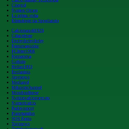
Cinegol
Nomen Omen
La prima volta
Etimologie da Spogliatoio
Calcionapoli1926
Cittaceleste
Derbyderbyderby
Fantamagazine
FCInter1908
Forzaroma
Golssip
Hellas1903
Ilmilanista
Juvenews
Mediagol
Milanistichannel
Mondoudinese
Notiziecalciomercato
Numericalcio
Padovasport
Pianetamilan
SOS Fanta
Toronews
Tuttobolognaweb