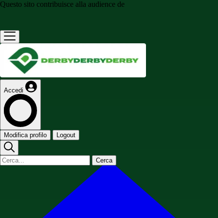
Questo sito contribuisce alla audience de
Accedi
Modifica profilo
Logout
Cerca