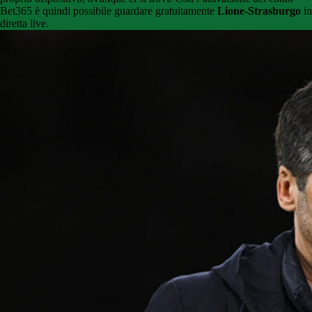
Bet365 è quindi possibile guardare gratuitamente
Lione-Strasburgo
in
diretta live.