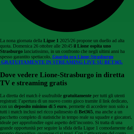
La nona giornata della
Ligue 1
2025/26 propone un duello ad alta
quota. Domenica 26 ottobre alle 20:45
il Lione ospita uno
Strasburgo
lanciatissimo, in un confronto che negli ultimi anni ha
spesso garantito spettacolo.
Guarda ora Lione-Strasburgo
GRATUITAMENTE IN STREAMING LIVE SU BET365
.
Dove vedere Lione-Strasburgo in diretta
TV e streaming gratis
La diretta del match è usufruibile
gratuitamente
per tutti gli utenti
registrati: l’apertura di un nuovo conto gioco tramite il link dedicato,
con un
deposito minimo di 5 euro
, permette di accedere non solo a
tutti i match inclusi nel ricco palinsesto di
Bet365
, ma anche a un
pacchetto completo di statistiche in tempo reale su squadre e giocatori,
ideale per approfondire ogni aspetto dell’incontro. Si tratta di una
grande opportunità per seguire la sfida della Ligue 1 comodamente dal
proprio dispositivo, ovunque ci si trovi. Con l’attivazione del conto