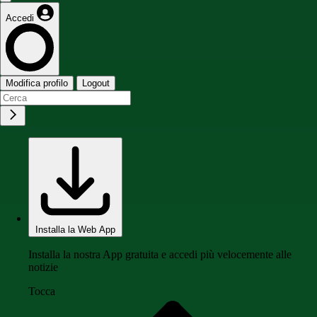
Accedi
Modifica profilo
Logout
Installa la Web App
Installa la nostra App gratuita e accedi più velocemente alle
notizie
Tocca