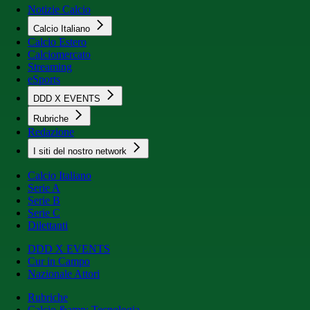
Notizie Calcio
Calcio Italiano
Calcio Estero
Calciomercato
Streaming
eSports
DDD X EVENTS
Rubriche
Redazione
I siti del nostro network
Calcio Italiano
Serie A
Serie B
Serie C
Dilettanti
DDD X EVENTS
Cur in Campo
Nazionale Attori
Rubriche
Calcio &amp; Tecnologia