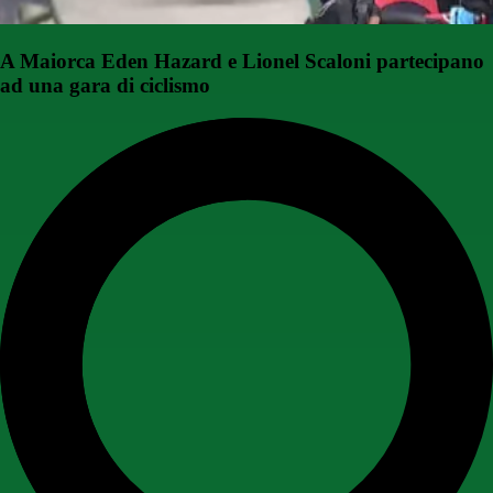
A Maiorca Eden Hazard e Lionel Scaloni partecipano
ad una gara di ciclismo