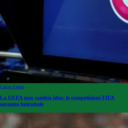
Calcio Estero
La UEFA non cambia idea: le competizioni FIFA
saranno boicottate