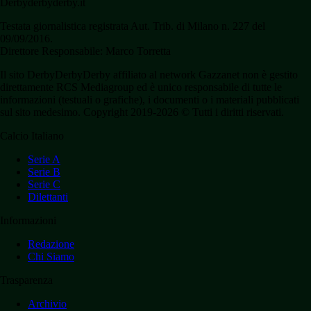
Derbyderbyderby.it
Testata giornalistica registrata Aut. Trib. di Milano n. 227 del
09/09/2016.
Direttore Responsabile: Marco Torretta
Il sito DerbyDerbyDerby affiliato al network Gazzanet non è gestito
direttamente RCS Mediagroup ed è unico responsabile di tutte le
informazioni (testuali o grafiche), i documenti o i materiali pubblicati
sul sito medesimo. Copyright 2019-2026 © Tutti i diritti riservati.
Calcio Italiano
Serie A
Serie B
Serie C
Dilettanti
Informazioni
Redazione
Chi Siamo
Trasparenza
Archivio