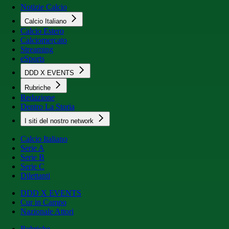
Notizie Calcio
Calcio Italiano
Calcio Estero
Calciomercato
Streaming
eSports
DDD X EVENTS
Rubriche
Redazione
Dentro La Storia
I siti del nostro network
Calcio Italiano
Serie A
Serie B
Serie C
Dilettanti
DDD X EVENTS
Cur in Campo
Nazionale Attori
Rubriche