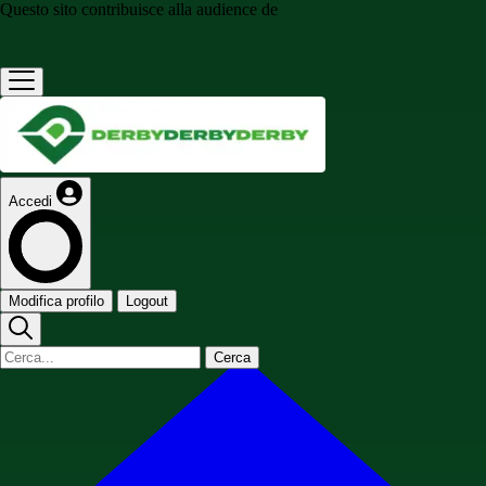
Questo sito contribuisce alla audience de
Accedi
Modifica profilo
Logout
Cerca