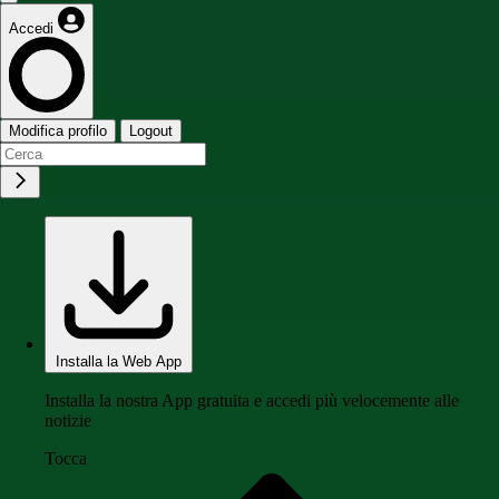
Accedi
Modifica profilo
Logout
Installa la Web App
Installa la nostra App gratuita e accedi più velocemente alle
notizie
Tocca