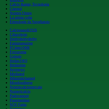
Calcio &amp; Tecnologia
Cinegol
Nomen Omen
La prima volta
Etimologie da Spogliatoio
Calcionapoli1926
Cittaceleste
Derbyderbyderby
Fantamagazine
FCInter1908
Forzaroma
Golssip
Hellas1903
Ilmilanista
Juvenews
Mediagol
Milanistichannel
Mondoudinese
Notiziecalciomercato
Numericalcio
Padovasport
Pianetamilan
SOS Fanta
Toronews