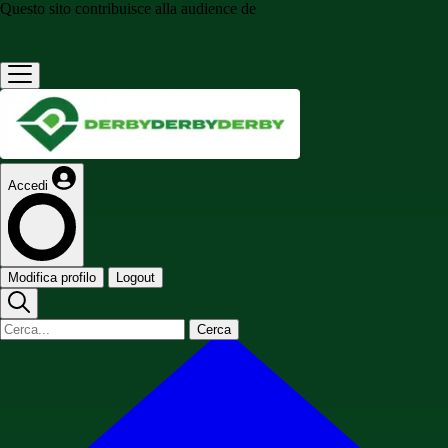
Questo sito contribuisce alla audience de
Accedi
Modifica profilo
Logout
Cerca