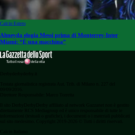
Calcio Estero
Almeyda elogia Messi prima di Monterrey-Inter
Miami: “È una macchina”
Derbyderbyderby.it
Testata giornalistica registrata Aut. Trib. di Milano n. 227 del
09/09/2016.
Direttore Responsabile: Marco Torretta
Il sito DerbyDerbyDerby affiliato al network Gazzanet non è gestito
direttamente RCS Mediagroup ed è unico responsabile di tutte le
informazioni (testuali o grafiche), i documenti o i materiali pubblicati
sul sito medesimo. Copyright 2019-2026 © Tutti i diritti riservati.
Calcio Italiano