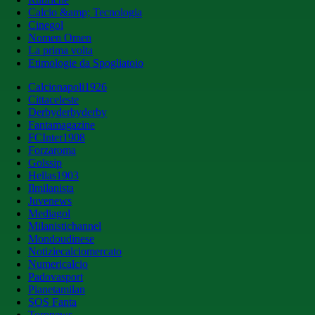
Calcio &amp; Tecnologia
Cinegol
Nomen Omen
La prima volta
Etimologie da Spogliatoio
Calcionapoli1926
Cittaceleste
Derbyderbyderby
Fantamagazine
FCInter1908
Forzaroma
Golssip
Hellas1903
Ilmilanista
Juvenews
Mediagol
Milanistichannel
Mondoudinese
Notiziecalciomercato
Numericalcio
Padovasport
Pianetamilan
SOS Fanta
Toronews