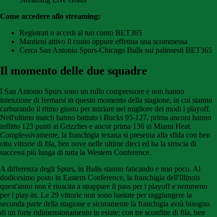
Come accedere allo streaming:
Registrati o accedi al tuo conto BET365
Mantieni attivo il conto oppure effettua una scommessa
Cerca San Antonio Spurs-Chicago Bulls sui palinsesti BET365
Il momento delle due squadre
I San Antonio Spurs sono un rullo compressore e non hanno
intenzione di fermarsi in questo momento della stagione, in cui stanno
carburando il ritmo giusto per iniziare nel migliore dei modi i playoff.
Nell'ultimo match hanno battuto i Bucks 95-127, prima ancora hanno
inflitto 123 punti ai Grizzlies e ancor prima 136 ai Miami Heat.
Complessivamente, la franchigia texana si presenta alla sfida con ben
otto vittorie di fila, ben nove nelle ultime dieci ed ha la striscia di
successi più lunga di tutta la Western Conference.
A differenza degli Spurs, in Bulls stanno faticando e non poco. Al
dodicesimo posto in Eastern Conference, la franchigia dell'Illinois
quest'anno non è riuscita a strappare il pass per i playoff e nemmeno
per i play-in. Le 29 vittorie non sono bastate per raggiungere la
seconda parte della stagione e sicuramente la franchigia avrà bisogno
di un forte ridimensionamento in estate: con tre sconfitte di fila, ben