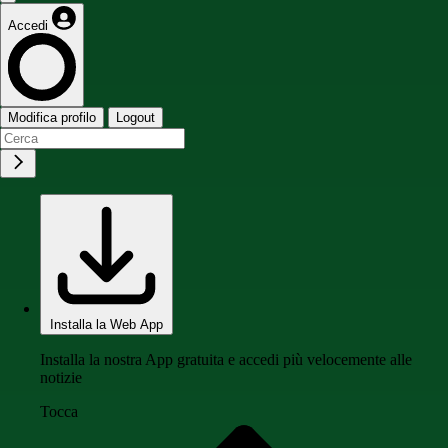
Accedi
Modifica profilo
Logout
Installa la Web App
Installa la nostra App gratuita e accedi più velocemente alle
notizie
Tocca