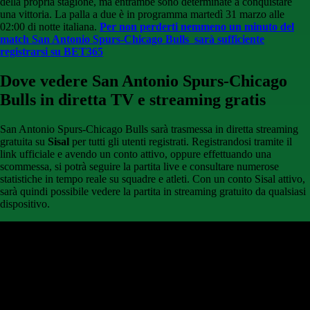
della propria stagione, ma entrambe sono determinate a conquistare
una vittoria. La palla a due è in programma martedì 31 marzo alle
02:00 di notte italiana.
Per non perderti nemmeno un minuto del
match San Antonio Spurs-Chicago Bulls sarà sufficiente
registrarsi su BET365
Dove vedere San Antonio Spurs-Chicago
Bulls
in diretta TV e streaming gratis
San Antonio Spurs-Chicago Bulls sarà trasmessa in diretta streaming
gratuita su
Sisal
per tutti gli utenti registrati. Registrandosi tramite il
link ufficiale e avendo un conto attivo, oppure effettuando una
scommessa, si potrà seguire la partita live e consultare numerose
statistiche in tempo reale su squadre e atleti. Con un conto Sisal attivo,
sarà quindi possibile vedere la partita in streaming gratuito da qualsiasi
dispositivo.