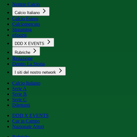
Notizie Calcio
Calcio Italiano
Calcio Estero
Calciomercato
Streaming
eSports
DDD X EVENTS
Rubriche
Redazione
Dentro La Storia
I siti del nostro network
Calcio Italiano
Serie A
Serie B
Serie C
Dilettanti
DDD X EVENTS
Cur in Campo
Nazionale Attori
Rubriche