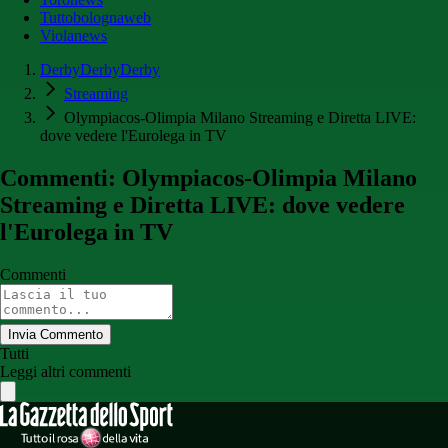
Tuttobolognaweb
Violanews
DerbyDerbyDerby
Streaming
Olympiacos-Olimpia Milano Streaming e Diretta LIVE:
dove vedere l'Eurolega in TV
Commenti: Olympiacos-Olimpia Milano
Streaming e Diretta LIVE: dove vedere
l'Eurolega in TV
Commenti
Invia Commento
Tutti
Leggi altri commenti