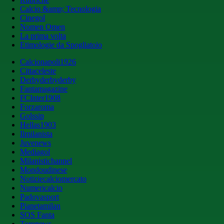
Calcio &amp; Tecnologia
Cinegol
Nomen Omen
La prima volta
Etimologie da Spogliatoio
Calcionapoli1926
Cittaceleste
Derbyderbyderby
Fantamagazine
FCInter1908
Forzaroma
Golssip
Hellas1903
Ilmilanista
Juvenews
Mediagol
Milanistichannel
Mondoudinese
Notiziecalciomercato
Numericalcio
Padovasport
Pianetamilan
SOS Fanta
Toronews