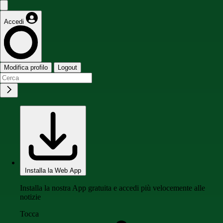
Accedi
Modifica profilo
Logout
Installa la Web App
Installa la nostra App gratuita e accedi più velocemente alle
notizie
Tocca