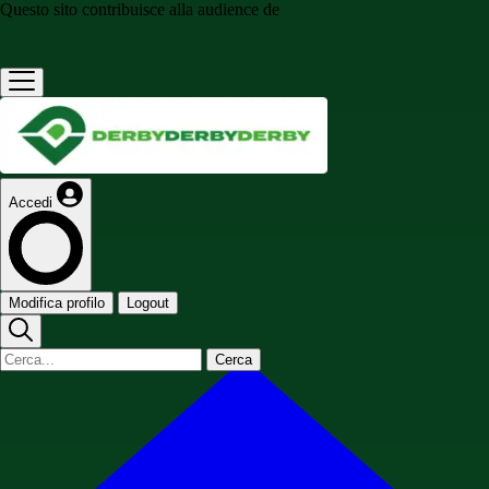
Questo sito contribuisce alla audience de
Accedi
Modifica profilo
Logout
Cerca