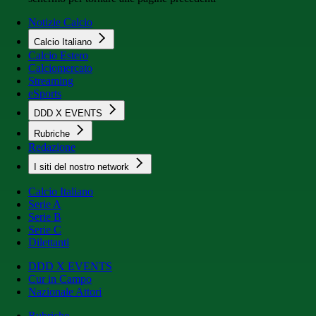
Notizie Calcio
Calcio Italiano
Calcio Estero
Calciomercato
Streaming
eSports
DDD X EVENTS
Rubriche
Redazione
I siti del nostro network
Calcio Italiano
Serie A
Serie B
Serie C
Dilettanti
DDD X EVENTS
Cur in Campo
Nazionale Attori
Rubriche