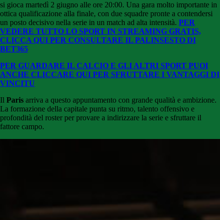
si gioca martedì 2 giugno alle ore 20:00. Una gara molto importante in
ottica qualificazione alla finale, con due squadre pronte a contendersi
un posto decisivo nella serie in un match ad alta intensità.
PER
VEDERE TUTTO LO SPORT IN STREAMING GRATIS,
CLICCA QUI PER CONSULTARE IL PALINSESTO DI
BET365
PER GUARDARE IL CALCIO E GLI ALTRI SPORT PUOI
ANCHE CLICCARE QUI PER SFRUTTARE I VANTAGGI DI
VINCITU
Il
Paris
arriva a questo appuntamento con grande qualità e ambizione.
La formazione della capitale punta su ritmo, talento offensivo e
profondità del roster per provare a indirizzare la serie e sfruttare il
fattore campo.