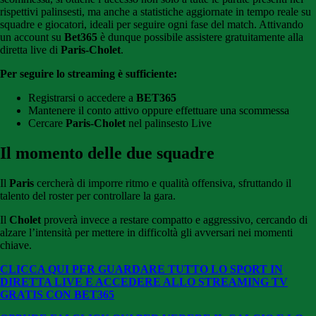
rispettivi palinsesti, ma anche a statistiche aggiornate in tempo reale su
squadre e giocatori, ideali per seguire ogni fase del match. Attivando
un account su
Bet365
è dunque possibile assistere gratuitamente alla
diretta live di
Paris-Cholet
.
Per seguire lo streaming è sufficiente:
Registrarsi o accedere a
BET365
Mantenere il conto attivo oppure effettuare una scommessa
Cercare
Paris-Cholet
nel palinsesto Live
Il momento delle due squadre
Il
Paris
cercherà di imporre ritmo e qualità offensiva, sfruttando il
talento del roster per controllare la gara.
Il
Cholet
proverà invece a restare compatto e aggressivo, cercando di
alzare l’intensità per mettere in difficoltà gli avversari nei momenti
chiave.
CLICCA QUI PER GUARDARE TUTTO LO SPORT IN
DIRETTA LIVE E ACCEDERE ALLO STREAMING TV
GRATIS CON BET365