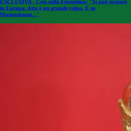
ESCLUSIVA - Cois sulla Fiorentina: "Si può tornare
in Europa. Atta è un grande colpo. E su
Mastantuono..."