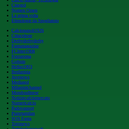
Cinegol
Nomen Omen
La prima volta
Etimologie da Spogliatoio
Calcionapoli1926
Cittaceleste
Derbyderbyderby
Fantamagazine
FCInter1908
Forzaroma
Golssip
Hellas1903
Ilmilanista
Juvenews
Mediagol
Milanistichannel
Mondoudinese
Notiziecalciomercato
Numericalcio
Padovasport
Pianetamilan
SOS Fanta
Toronews
Tuttobolognaweb