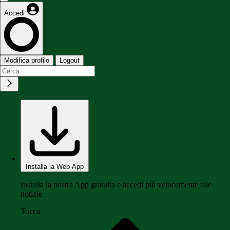
Accedi
Modifica profilo
Logout
Installa la Web App
Installa la nostra App gratuita e accedi più velocemente alle
notizie
Tocca