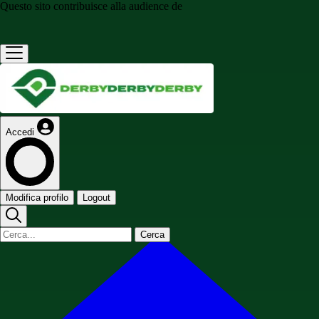
Questo sito contribuisce alla audience de
Accedi
Modifica profilo
Logout
Cerca