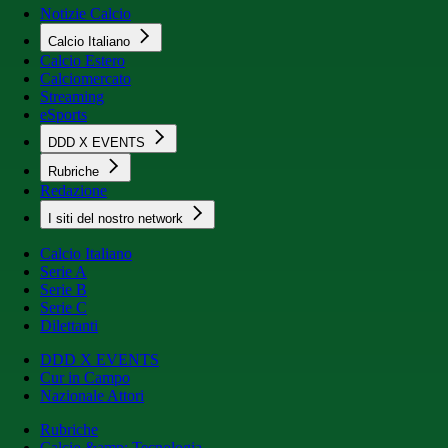
Notizie Calcio
Calcio Italiano
Calcio Estero
Calciomercato
Streaming
eSports
DDD X EVENTS
Rubriche
Redazione
I siti del nostro network
Calcio Italiano
Serie A
Serie B
Serie C
Dilettanti
DDD X EVENTS
Cur in Campo
Nazionale Attori
Rubriche
Calcio &amp; Tecnologia