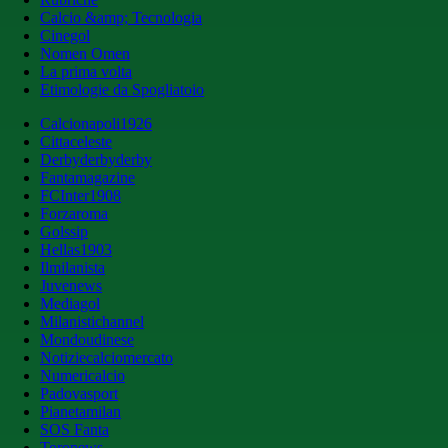
Calcio &amp; Tecnologia
Cinegol
Nomen Omen
La prima volta
Etimologie da Spogliatoio
Calcionapoli1926
Cittaceleste
Derbyderbyderby
Fantamagazine
FCInter1908
Forzaroma
Golssip
Hellas1903
Ilmilanista
Juvenews
Mediagol
Milanistichannel
Mondoudinese
Notiziecalciomercato
Numericalcio
Padovasport
Pianetamilan
SOS Fanta
Toronews