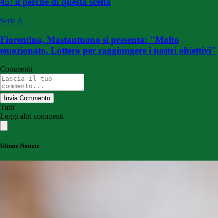
45: il perché di questa scelta
Serie A
Fiorentina, Mastantuono si presenta: "Molto
emozionato. Lotterò per raggiungere i nostri obiettivi"
Commenti
Invia Commento
Tutti
Leggi altri commenti
Ultime Notizie