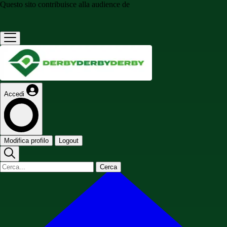
Questo sito contribuisce alla audience de
Accedi
Modifica profilo
Logout
Cerca