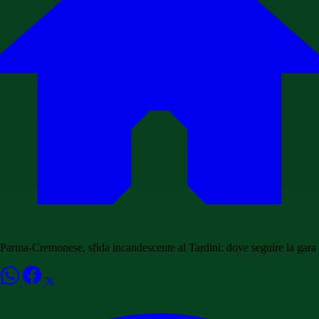
Parma-Cremonese, sfida incandescente al Tardini: dove seguire la gara