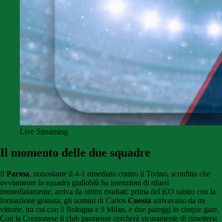
Live Streaming
Il momento delle due squadre
Il
Parma
, nonostante il 4-1 rimediato contro il Torino, sconfitta che
ovviamente la squadra gialloblù ha intenzioni di rifarsi
immediatamente, arriva da ottimi risultati: prima del KO subito con la
formazione granata, gli uomini di Carlos
Cuesta
arrivavano da tre
vittorie, tra cui con il Bologna e il Milan, e due pareggi in cinque gare.
Con la Cremonese il club parmense cercherà sicuramente di rimettersi