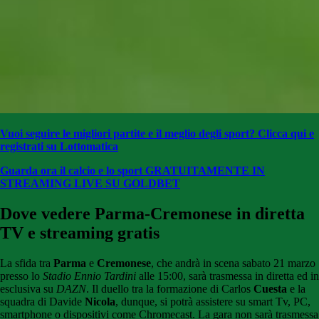
Vuoi seguire le migliori partite e il meglio degli sport? Clicca qui e
registrati su Lottomatica
Guarda ora il calcio e lo sport GRATUITAMENTE
IN
STREAMING LIVE SU GOLDBET
Dove vedere Parma-Cremonese
in diretta
TV e streaming gratis
La sfida tra
Parma
e
Cremonese
, che andrà in scena sabato 21 marzo
presso lo
Stadio Ennio Tardini
alle 15:00, sarà trasmessa in diretta ed in
esclusiva su
DAZN
. Il duello tra la formazione di Carlos
Cuesta
e la
squadra di Davide
Nicola
, dunque, si potrà assistere su smart Tv, PC,
smartphone o dispositivi come Chromecast. La gara non sarà trasmessa