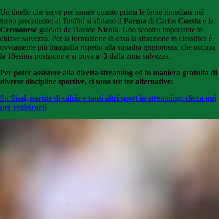
Un duello che serve per sanare quanto prima le ferite rimediate nel
turno precedente: al
Tardini
si sfidano il
Parma
di Carlos
Cuesta
e la
Cremonese
guidata da Davide
Nicola
. Uno scontro importante in
chiave salvezza. Per la formazione di casa la situazione in classifica è
ovviamente più tranquilla rispetto alla squadra grigiorossa, che occupa
la 18esima posizione e si trova a
-3
dalla zona salvezza.
Per poter assistere alla diretta streaming ed in maniera gratuita di
diverse discipline sportive, ci sono tre tre alternative:
Su Sisal, partite di calcio e tanti altri sport in streaming: clicca qui
per registrarti