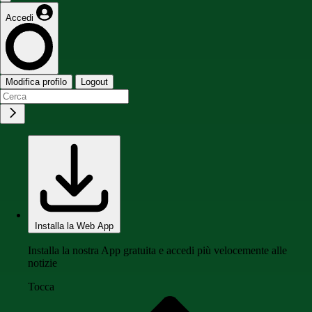
Accedi
Modifica profilo
Logout
Installa la Web App
Installa la nostra App gratuita e accedi più velocemente alle
notizie
Tocca