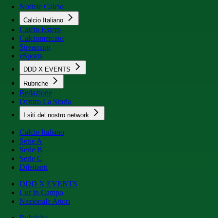
Notizie Calcio
Calcio Italiano
Calcio Estero
Calciomercato
Streaming
eSports
DDD X EVENTS
Rubriche
Redazione
Dentro La Storia
I siti del nostro network
Calcio Italiano
Serie A
Serie B
Serie C
Dilettanti
DDD X EVENTS
Cur in Campo
Nazionale Attori
Rubriche