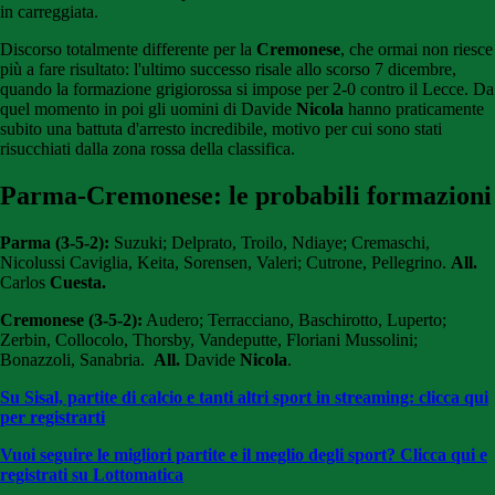
in carreggiata.
Discorso totalmente differente per la
Cremonese
, che ormai non riesce
più a fare risultato: l'ultimo successo risale allo scorso 7 dicembre,
quando la formazione grigiorossa si impose per 2-0 contro il Lecce. Da
quel momento in poi gli uomini di Davide
Nicola
hanno praticamente
subito una battuta d'arresto incredibile, motivo per cui sono stati
risucchiati dalla zona rossa della classifica.
Parma-Cremonese: le probabili formazioni
Parma (3-5-2):
Suzuki; Delprato, Troilo, Ndiaye; Cremaschi,
Nicolussi Caviglia, Keita, Sorensen, Valeri; Cutrone, Pellegrino.
All.
Carlos
Cuesta.
Cremonese (3-5-2):
Audero; Terracciano, Baschirotto, Luperto;
Zerbin, Collocolo, Thorsby, Vandeputte, Floriani Mussolini;
Bonazzoli, Sanabria.
All.
Davide
Nicola
.
Su Sisal, partite di calcio e tanti altri sport in streaming: clicca qui
per registrarti
Vuoi seguire le migliori partite e il meglio degli sport? Clicca qui e
registrati su Lottomatica