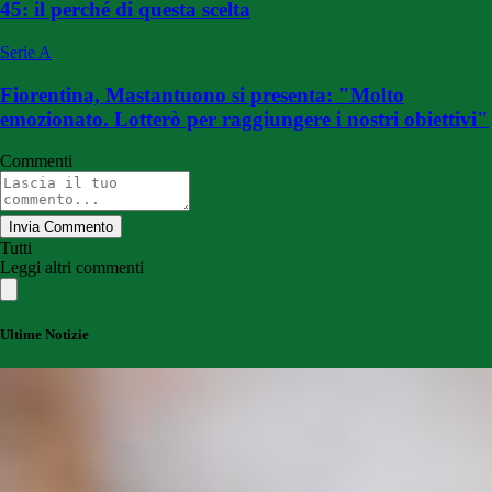
45: il perché di questa scelta
Serie A
Fiorentina, Mastantuono si presenta: "Molto
emozionato. Lotterò per raggiungere i nostri obiettivi"
Commenti
Invia Commento
Tutti
Leggi altri commenti
Ultime Notizie