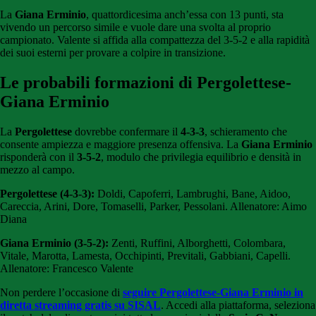
La
Giana Erminio
, quattordicesima anch’essa con 13 punti, sta
vivendo un percorso simile e vuole dare una svolta al proprio
campionato. Valente si affida alla compattezza del 3-5-2 e alla rapidità
dei suoi esterni per provare a colpire in transizione.
Le probabili formazioni di Pergolettese-
Giana Erminio
La
Pergolettese
dovrebbe confermare il
4-3-3
, schieramento che
consente ampiezza e maggiore presenza offensiva. La
Giana Erminio
risponderà con il
3-5-2
, modulo che privilegia equilibrio e densità in
mezzo al campo.
Pergolettese (4-3-3):
Doldi, Capoferri, Lambrughi, Bane, Aidoo,
Careccia, Arini, Dore, Tomaselli, Parker, Pessolani. Allenatore: Aimo
Diana
Giana Erminio (3-5-2):
Zenti, Ruffini, Alborghetti, Colombara,
Vitale, Marotta, Lamesta, Occhipinti, Previtali, Gabbiani, Capelli.
Allenatore: Francesco Valente
Non perdere l’occasione di
seguire Pergolettese-Giana Erminio in
diretta streaming gratis su SISAL
. Accedi alla piattaforma, seleziona