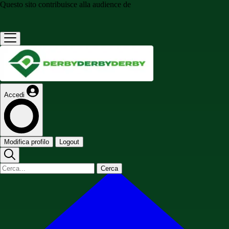
Questo sito contribuisce alla audience de
Accedi
Modifica profilo
Logout
Cerca