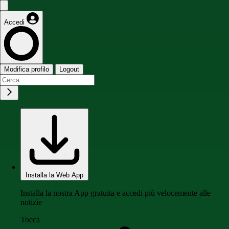
Accedi
Modifica profilo
Logout
Installa la Web App
Installa la nostra App gratuita e accedi più velocemente alle
notizie
Tocca