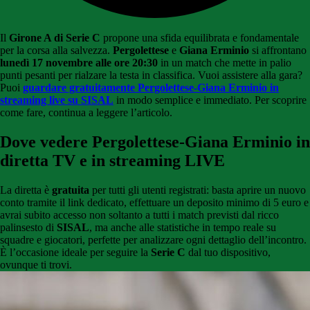
Il
Girone A di Serie C
propone una sfida equilibrata e fondamentale
per la corsa alla salvezza.
Pergolettese
e
Giana Erminio
si affrontano
lunedì 17 novembre alle ore 20:30
in un match che mette in palio
punti pesanti per rialzare la testa in classifica. Vuoi assistere alla gara?
Puoi
guardare gratuitamente Pergolettese-Giana Erminio in
streaming live su SISAL
in modo semplice e immediato. Per scoprire
come fare, continua a leggere l’articolo.
Dove vedere Pergolettese-Giana Erminio in
diretta TV e in streaming LIVE
La diretta è
gratuita
per tutti gli utenti registrati: basta aprire un nuovo
conto tramite il link dedicato, effettuare un deposito minimo di 5 euro e
avrai subito accesso non soltanto a tutti i match previsti dal ricco
palinsesto di
SISAL
, ma anche alle statistiche in tempo reale su
squadre e giocatori, perfette per analizzare ogni dettaglio dell’incontro.
È l’occasione ideale per seguire la
Serie C
dal tuo dispositivo,
ovunque ti trovi.