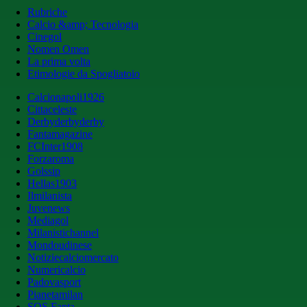
Rubriche
Calcio &amp; Tecnologia
Cinegol
Nomen Omen
La prima volta
Etimologie da Spogliatoio
Calcionapoli1926
Cittaceleste
Derbyderbyderby
Fantamagazine
FCInter1908
Forzaroma
Golssip
Hellas1903
Ilmilanista
Juvenews
Mediagol
Milanistichannel
Mondoudinese
Notiziecalciomercato
Numericalcio
Padovasport
Pianetamilan
SOS Fanta