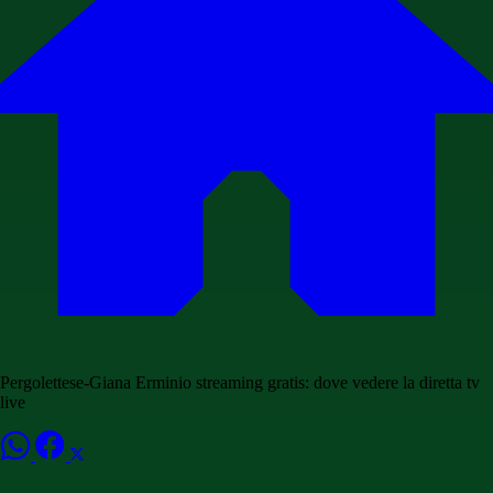
Pergolettese-Giana Erminio streaming gratis: dove vedere la diretta tv
live