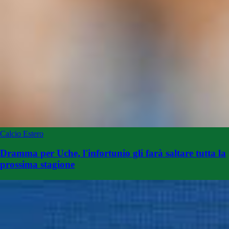
Calcio Estero
Dramma per Uche, l'infortunio gli farà saltare tutta la
prossima stagione