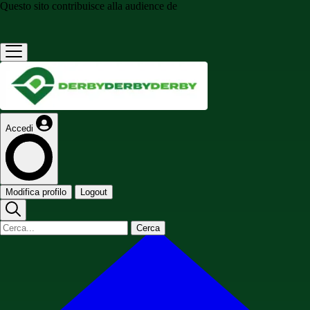
Questo sito contribuisce alla audience de
Accedi
Modifica profilo
Logout
Cerca