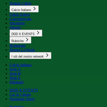
Notizie Calcio
Calcio Italiano
Calcio Estero
Calciomercato
Streaming
eSports
DDD X EVENTS
Rubriche
Redazione
Dentro La Storia
I siti del nostro network
Calcio Italiano
Serie A
Serie B
Serie C
Dilettanti
DDD X EVENTS
Cur in Campo
Nazionale Attori
Rubriche