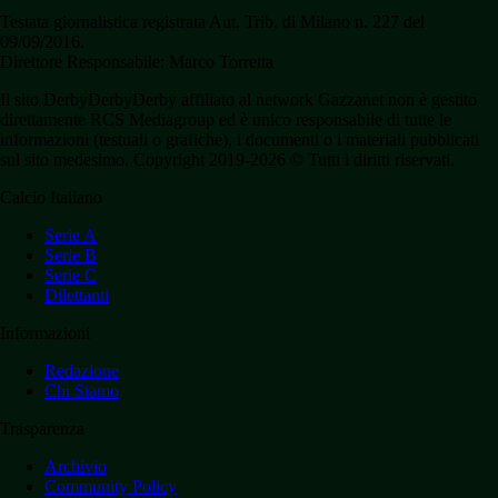
Testata giornalistica registrata Aut. Trib. di Milano n. 227 del
09/09/2016.
Direttore Responsabile: Marco Torretta
Il sito DerbyDerbyDerby affiliato al network Gazzanet non è gestito
direttamente RCS Mediagroup ed è unico responsabile di tutte le
informazioni (testuali o grafiche), i documenti o i materiali pubblicati
sul sito medesimo. Copyright 2019-2026 © Tutti i diritti riservati.
Calcio Italiano
Serie A
Serie B
Serie C
Dilettanti
Informazioni
Redazione
Chi Siamo
Trasparenza
Archivio
Community Policy