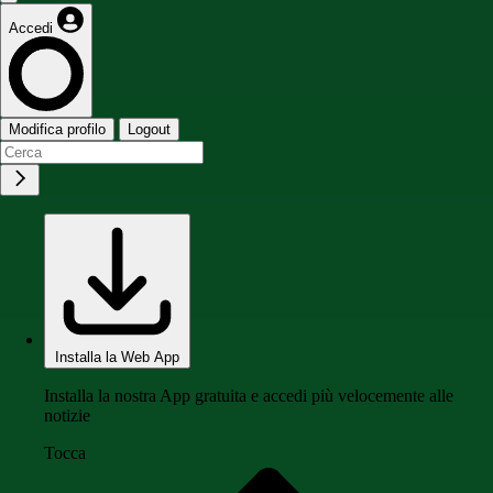
Accedi
Modifica profilo
Logout
Installa la Web App
Installa la nostra App gratuita e accedi più velocemente alle
notizie
Tocca