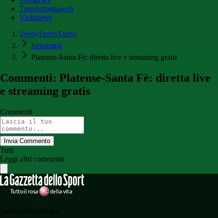
Tuttobolognaweb
Violanews
DerbyDerbyDerby
Streaming
Platense-Santa Fè: diretta live e streaming gratis
Commenti: Platense-Santa Fè: diretta live
e streaming gratis
Commenti
Invia Commento
Tutti
Leggi altri commenti
Derbyderbyderby.it