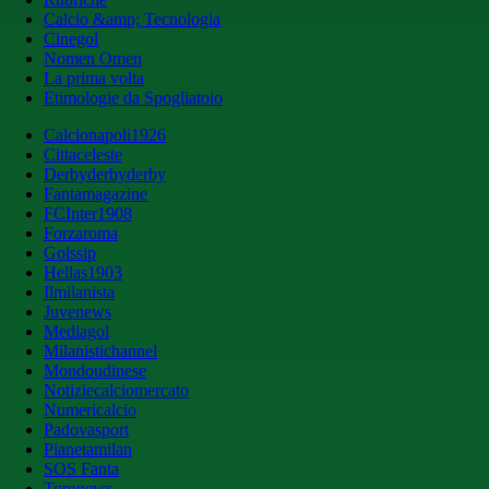
Calcio &amp; Tecnologia
Cinegol
Nomen Omen
La prima volta
Etimologie da Spogliatoio
Calcionapoli1926
Cittaceleste
Derbyderbyderby
Fantamagazine
FCInter1908
Forzaroma
Golssip
Hellas1903
Ilmilanista
Juvenews
Mediagol
Milanistichannel
Mondoudinese
Notiziecalciomercato
Numericalcio
Padovasport
Pianetamilan
SOS Fanta
Toronews