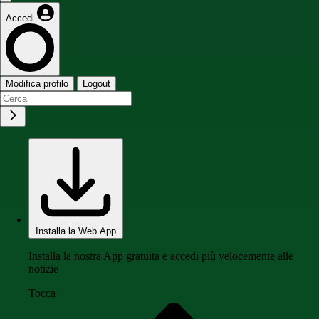
Accedi
Modifica profilo
Logout
Installa la Web App
Installa la nostra App gratuita e accedi più velocemente alle
notizie
Tocca