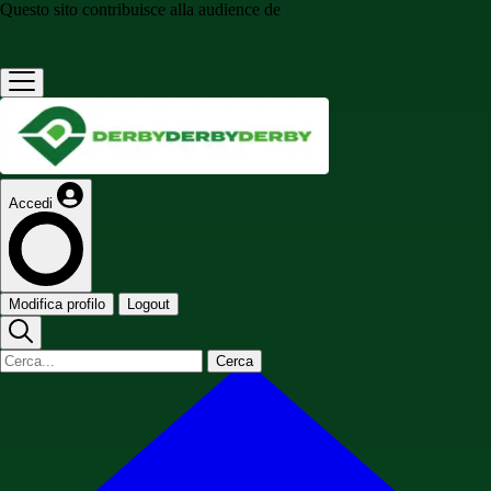
Questo sito contribuisce alla audience de
Accedi
Modifica profilo
Logout
Cerca