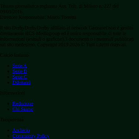
Testata giornalistica registrata Aut. Trib. di Milano n. 227 del
09/09/2016.
Direttore Responsabile: Marco Torretta
Il sito DerbyDerbyDerby affiliato al network Gazzanet non è gestito
direttamente RCS Mediagroup ed è unico responsabile di tutte le
informazioni (testuali o grafiche), i documenti o i materiali pubblicati
sul sito medesimo. Copyright 2019-2026 © Tutti i diritti riservati.
Calcio Italiano
Serie A
Serie B
Serie C
Dilettanti
Informazioni
Redazione
Chi Siamo
Trasparenza
Archivio
Community Policy