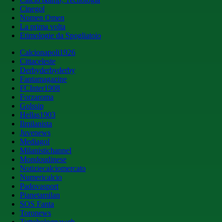
Cinegol
Nomen Omen
La prima volta
Etimologie da Spogliatoio
Calcionapoli1926
Cittaceleste
Derbyderbyderby
Fantamagazine
FCInter1908
Forzaroma
Golssip
Hellas1903
Ilmilanista
Juvenews
Mediagol
Milanistichannel
Mondoudinese
Notiziecalciomercato
Numericalcio
Padovasport
Pianetamilan
SOS Fanta
Toronews
Tuttobolognaweb