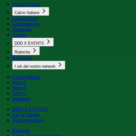
Notizie Calcio
Calcio Italiano
Calcio Estero
Calciomercato
Streaming
eSports
DDD X EVENTS
Rubriche
Redazione
I siti del nostro network
Calcio Italiano
Serie A
Serie B
Serie C
Dilettanti
DDD X EVENTS
Cur in Campo
Nazionale Attori
Rubriche
Calcio &amp; Tecnologia