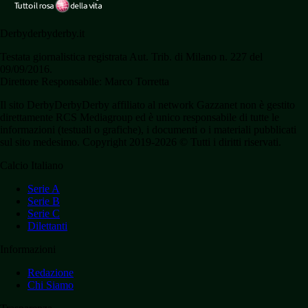
Derbyderbyderby.it
Testata giornalistica registrata Aut. Trib. di Milano n. 227 del
09/09/2016.
Direttore Responsabile: Marco Torretta
Il sito DerbyDerbyDerby affiliato al network Gazzanet non è gestito
direttamente RCS Mediagroup ed è unico responsabile di tutte le
informazioni (testuali o grafiche), i documenti o i materiali pubblicati
sul sito medesimo. Copyright 2019-2026 © Tutti i diritti riservati.
Calcio Italiano
Serie A
Serie B
Serie C
Dilettanti
Informazioni
Redazione
Chi Siamo