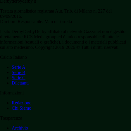
Derbyderbyderby.it
Testata giornalistica registrata Aut. Trib. di Milano n. 227 del
09/09/2016.
Direttore Responsabile: Marco Torretta
Il sito DerbyDerbyDerby affiliato al network Gazzanet non è gestito
direttamente RCS Mediagroup ed è unico responsabile di tutte le
informazioni (testuali o grafiche), i documenti o i materiali pubblicati
sul sito medesimo. Copyright 2019-2026 © Tutti i diritti riservati.
Calcio Italiano
Serie A
Serie B
Serie C
Dilettanti
Informazioni
Redazione
Chi Siamo
Trasparenza
Archivio