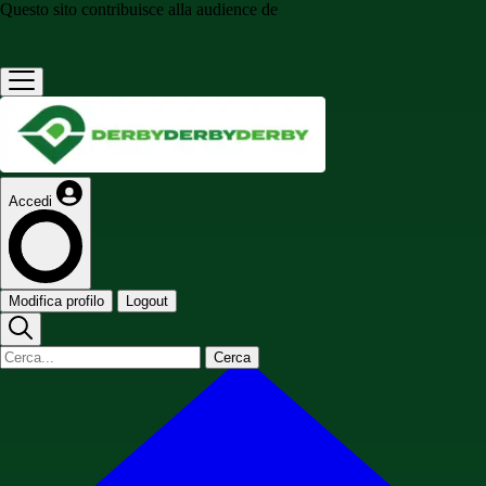
Questo sito contribuisce alla audience de
Accedi
Modifica profilo
Logout
Cerca