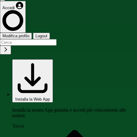
Accedi
Modifica profilo
Logout
Installa la Web App
Installa la nostra App gratuita e accedi più velocemente alle
notizie
Tocca