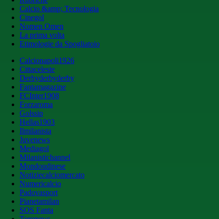
Calcio &amp; Tecnologia
Cinegol
Nomen Omen
La prima volta
Etimologie da Spogliatoio
Calcionapoli1926
Cittaceleste
Derbyderbyderby
Fantamagazine
FCInter1908
Forzaroma
Golssip
Hellas1903
Ilmilanista
Juvenews
Mediagol
Milanistichannel
Mondoudinese
Notiziecalciomercato
Numericalcio
Padovasport
Pianetamilan
SOS Fanta
Toronews