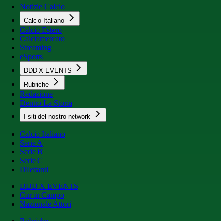
Notizie Calcio
Calcio Italiano
Calcio Estero
Calciomercato
Streaming
eSports
DDD X EVENTS
Rubriche
Redazione
Dentro La Storia
I siti del nostro network
Calcio Italiano
Serie A
Serie B
Serie C
Dilettanti
DDD X EVENTS
Cur in Campo
Nazionale Attori
Rubriche