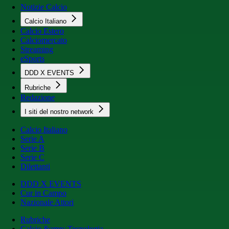
Notizie Calcio
Calcio Italiano
Calcio Estero
Calciomercato
Streaming
eSports
DDD X EVENTS
Rubriche
Redazione
I siti del nostro network
Calcio Italiano
Serie A
Serie B
Serie C
Dilettanti
DDD X EVENTS
Cur in Campo
Nazionale Attori
Rubriche
Calcio &amp; Tecnologia