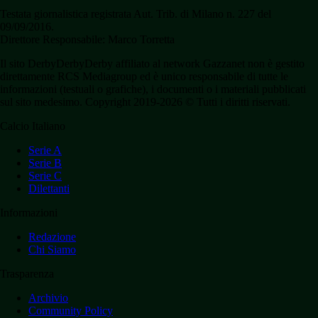
Testata giornalistica registrata Aut. Trib. di Milano n. 227 del
09/09/2016.
Direttore Responsabile: Marco Torretta
Il sito DerbyDerbyDerby affiliato al network Gazzanet non è gestito
direttamente RCS Mediagroup ed è unico responsabile di tutte le
informazioni (testuali o grafiche), i documenti o i materiali pubblicati
sul sito medesimo. Copyright 2019-2026 © Tutti i diritti riservati.
Calcio Italiano
Serie A
Serie B
Serie C
Dilettanti
Informazioni
Redazione
Chi Siamo
Trasparenza
Archivio
Community Policy