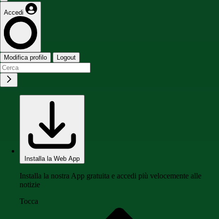
Accedi
Modifica profilo
Logout
Installa la Web App
Installa la nostra App gratuita e accedi più velocemente alle
notizie
Tocca