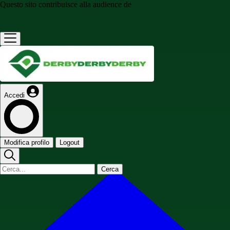
Questo sito contribuisce alla audience de
Accedi
Modifica profilo
Logout
Cerca