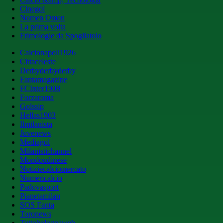
Cinegol
Nomen Omen
La prima volta
Etimologie da Spogliatoio
Calcionapoli1926
Cittaceleste
Derbyderbyderby
Fantamagazine
FCInter1908
Forzaroma
Golssip
Hellas1903
Ilmilanista
Juvenews
Mediagol
Milanistichannel
Mondoudinese
Notiziecalciomercato
Numericalcio
Padovasport
Pianetamilan
SOS Fanta
Toronews
Tuttobolognaweb