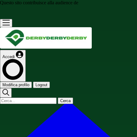
Questo sito contribuisce alla audience de
Accedi
Modifica profilo
Logout
Cerca