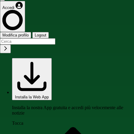
Accedi
Modifica profilo
Logout
Installa la Web App
Installa la nostra App gratuita e accedi più velocemente alle
notizie
Tocca