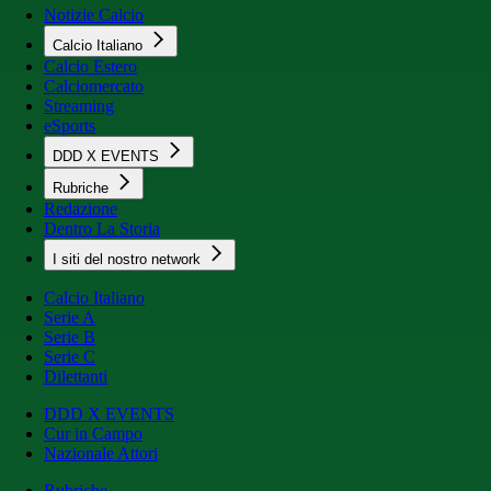
Notizie Calcio
Calcio Italiano
Calcio Estero
Calciomercato
Streaming
eSports
DDD X EVENTS
Rubriche
Redazione
Dentro La Storia
I siti del nostro network
Calcio Italiano
Serie A
Serie B
Serie C
Dilettanti
DDD X EVENTS
Cur in Campo
Nazionale Attori
Rubriche