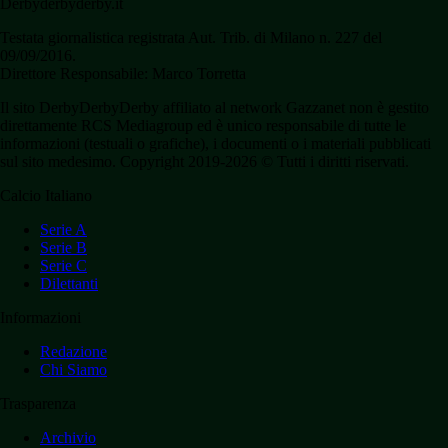
Derbyderbyderby.it
Testata giornalistica registrata Aut. Trib. di Milano n. 227 del
09/09/2016.
Direttore Responsabile: Marco Torretta
Il sito DerbyDerbyDerby affiliato al network Gazzanet non è gestito
direttamente RCS Mediagroup ed è unico responsabile di tutte le
informazioni (testuali o grafiche), i documenti o i materiali pubblicati
sul sito medesimo. Copyright 2019-2026 © Tutti i diritti riservati.
Calcio Italiano
Serie A
Serie B
Serie C
Dilettanti
Informazioni
Redazione
Chi Siamo
Trasparenza
Archivio