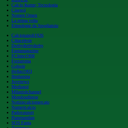
Calcio &amp; Tecnologia
Cinegol
Nomen Omen
La prima volta
Etimologie da Spogliatoio
Calcionapoli1926
Cittaceleste
Derbyderbyderby
Fantamagazine
FCInter1908
Forzaroma
Golssip
Hellas1903
Ilmilanista
Juvenews
Mediagol
Milanistichannel
Mondoudinese
Notiziecalciomercato
Numericalcio
Padovasport
Pianetamilan
SOS Fanta
Toronews