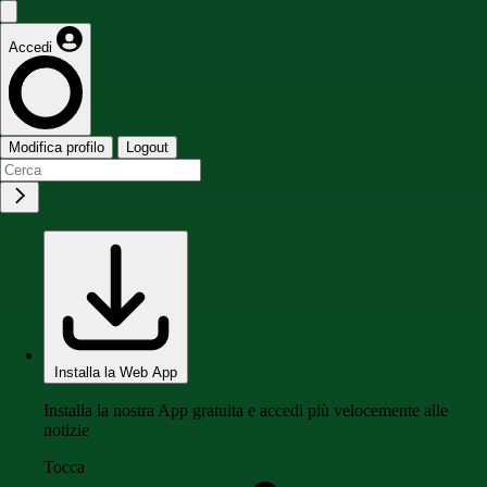
Accedi
Modifica profilo
Logout
Installa la Web App
Installa la nostra App gratuita e accedi più velocemente alle
notizie
Tocca