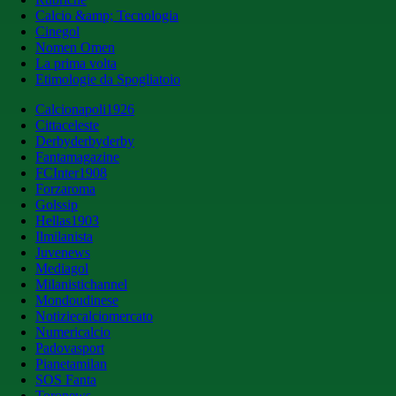
Calcio &amp; Tecnologia
Cinegol
Nomen Omen
La prima volta
Etimologie da Spogliatoio
Calcionapoli1926
Cittaceleste
Derbyderbyderby
Fantamagazine
FCInter1908
Forzaroma
Golssip
Hellas1903
Ilmilanista
Juvenews
Mediagol
Milanistichannel
Mondoudinese
Notiziecalciomercato
Numericalcio
Padovasport
Pianetamilan
SOS Fanta
Toronews