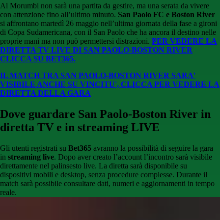
Al Morumbi non sarà una partita da gestire, ma una serata da vivere
con attenzione fino all’ultimo minuto.
San Paolo FC
e
Boston River
si affrontano martedì 26 maggio nell’ultima giornata della fase a gironi
di Copa Sudamericana, con il San Paolo che ha ancora il destino nelle
proprie mani ma non può permettersi distrazioni.
PER VEDERE LA
DIRETTA TV LIVE DI SAN PAOLO-BOSTON RIVER
CLICCA SU BET365.
IL MATCH TRA SAN PAOLO-BOSTON RIVER SARA'
VISIBILE ANCHE SU VINCITU', CLICCA PER VEDERE LA
DIRETTA DELLA GARA
Dove guardare San Paolo-Boston River
in
diretta TV e in streaming LIVE
Gli utenti registrati su
Bet365
avranno la possibilità di seguire la gara
in
streaming live
. Dopo aver creato l’account l’incontro sarà visibile
direttamente nel palinsesto live. La diretta sarà disponibile su
dispositivi mobili e desktop, senza procedure complesse. Durante il
match sarà possibile consultare dati, numeri e aggiornamenti in tempo
reale.