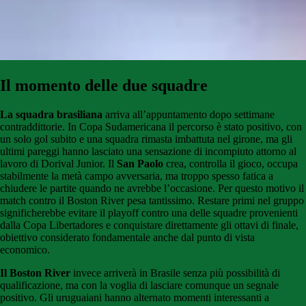
Il momento delle due squadre
La squadra brasiliana
arriva all’appuntamento dopo settimane
contraddittorie. In Copa Sudamericana il percorso è stato positivo, con
un solo gol subito e una squadra rimasta imbattuta nel girone, ma gli
ultimi pareggi hanno lasciato una sensazione di incompiuto attorno al
lavoro di Dorival Junior. Il
San Paolo
crea, controlla il gioco, occupa
stabilmente la metà campo avversaria, ma troppo spesso fatica a
chiudere le partite quando ne avrebbe l’occasione. Per questo motivo il
match contro il Boston River pesa tantissimo. Restare primi nel gruppo
significherebbe evitare il playoff contro una delle squadre provenienti
dalla Copa Libertadores e conquistare direttamente gli ottavi di finale,
obiettivo considerato fondamentale anche dal punto di vista
economico.
Il Boston River
invece arriverà in Brasile senza più possibilità di
qualificazione, ma con la voglia di lasciare comunque un segnale
positivo. Gli uruguaiani hanno alternato momenti interessanti a