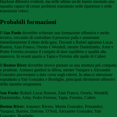
blackout difensivi evidenti, ma nelle ultime uscite hanno mostrato una
squadra capace di creare problemi soprattutto nelle ripartenze e nelle
transizioni veloci.
Probabili formazioni
Il
San Paolo
dovrebbe schierare una formazione offensiva e molto
tecnica, cercando di controllare il possesso palla e aumentare
immediatamente il ritmo della gara. Davanti a Rafael agiranno Lucas
Ramon, Alan Franco, Osorio e Wendell, mentre Danielzinho, Artur e
Pedro Ferreira avranno il compito di dare equilibrio e qualità alla
manovra. In avanti spazio a Tapia e Ferreira alle spalle di Calleri.
Il
Boston River
dovrebbe invece puntare su una struttura più compatta
e prudente. Antunez guiderà la difesa, mentre Vazquez e Alexander
Gonzalez proveranno a dare corsa sugli esterni. In attacco attenzione
soprattutto a Yair Gonzalez e Bonfiglio, principali riferimenti offensivi
della squadra uruguaiana.
San Paolo:
Rafael; Lucas Ramon, Alan Franco, Osorio, Wendell;
Danielzinho, Artur, Pedro Ferreira; Tapia, Ferreira, Calleri.
Boston River:
Antunez; Rivero, Martin Gonzalez, Fernandez;
Vazquez, Barrios, Dafonte, O'Neil, Alexander Gonzalez; Yair
Gonzalez, Bonfiglio.