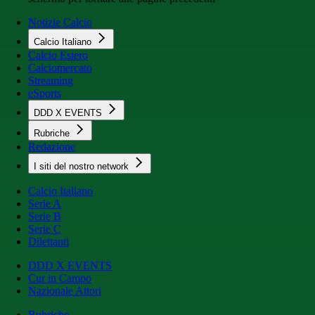
Notizie Calcio
Calcio Italiano
Calcio Estero
Calciomercato
Streaming
eSports
DDD X EVENTS
Rubriche
Redazione
I siti del nostro network
Calcio Italiano
Serie A
Serie B
Serie C
Dilettanti
DDD X EVENTS
Cur in Campo
Nazionale Attori
Rubriche