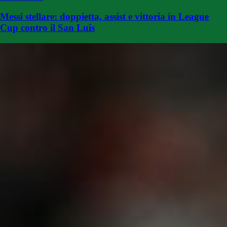
Messi stellare: doppietta, assist e vittoria in League
Cup contro il San Luis