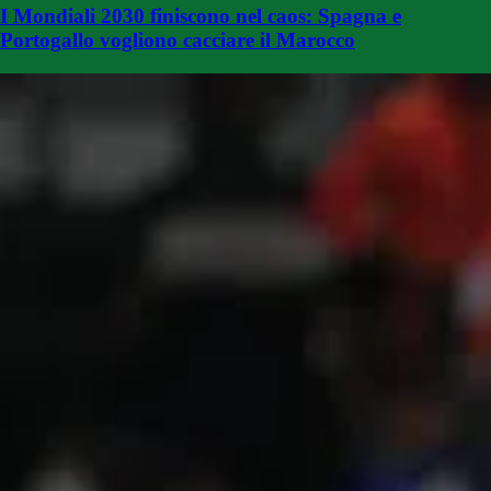
I Mondiali 2030 finiscono nel caos: Spagna e
Portogallo vogliono cacciare il Marocco