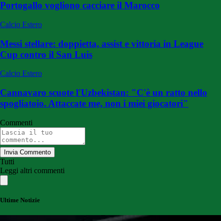
Portogallo vogliono cacciare il Marocco
Calcio Estero
Messi stellare: doppietta, assist e vittoria in League
Cup contro il San Luis
Calcio Estero
Cannavaro scuote l'Uzbekistan: "C'è un ratto nello
spogliatoio. Attaccate me, non i miei giocatori"
Commenti
Invia Commento
Tutti
Leggi altri commenti
Ultime Notizie