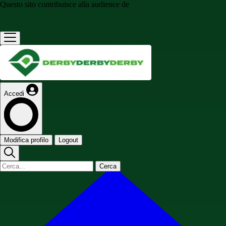
Questo sito contribuisce alla audience de
Accedi
Modifica profilo
Logout
Cerca