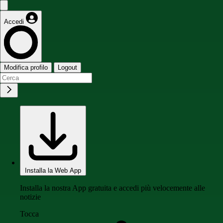
Accedi
Modifica profilo
Logout
Installa la Web App
Installa la nostra App gratuita e accedi più velocemente alle
notizie
Tocca