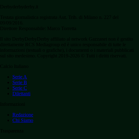
Derbyderbyderby.it
Testata giornalistica registrata Aut. Trib. di Milano n. 227 del
09/09/2016.
Direttore Responsabile: Marco Torretta
Il sito DerbyDerbyDerby affiliato al network Gazzanet non è gestito
direttamente RCS Mediagroup ed è unico responsabile di tutte le
informazioni (testuali o grafiche), i documenti o i materiali pubblicati
sul sito medesimo. Copyright 2019-2026 © Tutti i diritti riservati.
Calcio Italiano
Serie A
Serie B
Serie C
Dilettanti
Informazioni
Redazione
Chi Siamo
Trasparenza