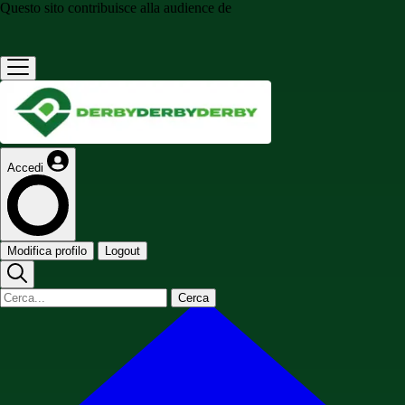
Questo sito contribuisce alla audience de
Accedi
Modifica profilo
Logout
Cerca