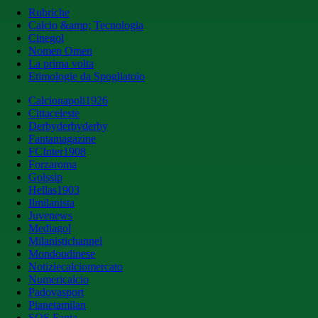
Rubriche
Calcio &amp; Tecnologia
Cinegol
Nomen Omen
La prima volta
Etimologie da Spogliatoio
Calcionapoli1926
Cittaceleste
Derbyderbyderby
Fantamagazine
FCInter1908
Forzaroma
Golssip
Hellas1903
Ilmilanista
Juvenews
Mediagol
Milanistichannel
Mondoudinese
Notiziecalciomercato
Numericalcio
Padovasport
Pianetamilan
SOS Fanta