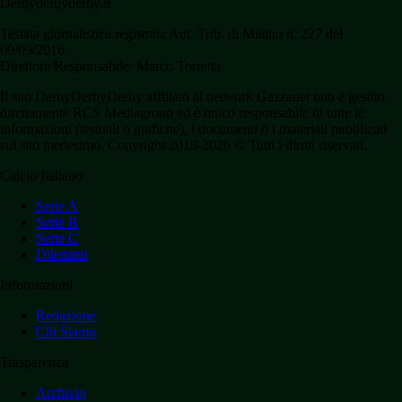
Derbyderbyderby.it
Testata giornalistica registrata Aut. Trib. di Milano n. 227 del
09/09/2016.
Direttore Responsabile: Marco Torretta
Il sito DerbyDerbyDerby affiliato al network Gazzanet non è gestito
direttamente RCS Mediagroup ed è unico responsabile di tutte le
informazioni (testuali o grafiche), i documenti o i materiali pubblicati
sul sito medesimo. Copyright 2019-2026 © Tutti i diritti riservati.
Calcio Italiano
Serie A
Serie B
Serie C
Dilettanti
Informazioni
Redazione
Chi Siamo
Trasparenza
Archivio