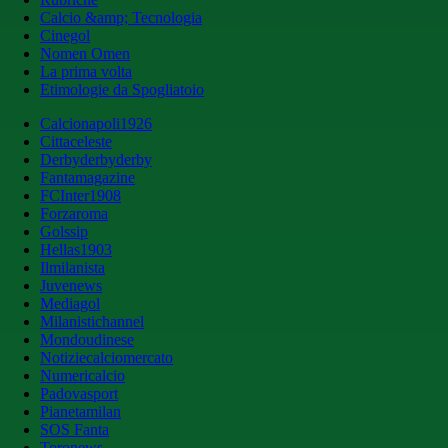
Calcio &amp; Tecnologia
Cinegol
Nomen Omen
La prima volta
Etimologie da Spogliatoio
Calcionapoli1926
Cittaceleste
Derbyderbyderby
Fantamagazine
FCInter1908
Forzaroma
Golssip
Hellas1903
Ilmilanista
Juvenews
Mediagol
Milanistichannel
Mondoudinese
Notiziecalciomercato
Numericalcio
Padovasport
Pianetamilan
SOS Fanta
Toronews