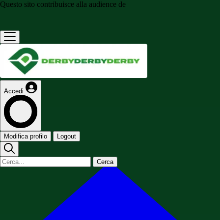
Questo sito contribuisce alla audience de
Accedi
Modifica profilo
Logout
Cerca