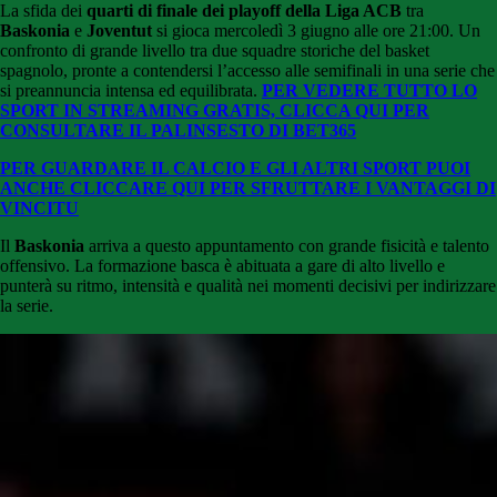
La sfida dei
quarti di finale dei playoff della Liga ACB
tra
Baskonia
e
Joventut
si gioca mercoledì 3 giugno alle ore 21:00. Un
confronto di grande livello tra due squadre storiche del basket
spagnolo, pronte a contendersi l’accesso alle semifinali in una serie che
si preannuncia intensa ed equilibrata.
PER VEDERE TUTTO LO
SPORT IN STREAMING GRATIS, CLICCA QUI PER
CONSULTARE IL PALINSESTO DI BET365
PER GUARDARE IL CALCIO E GLI ALTRI SPORT PUOI
ANCHE CLICCARE QUI PER SFRUTTARE I VANTAGGI DI
VINCITU
Il
Baskonia
arriva a questo appuntamento con grande fisicità e talento
offensivo. La formazione basca è abituata a gare di alto livello e
punterà su ritmo, intensità e qualità nei momenti decisivi per indirizzare
la serie.