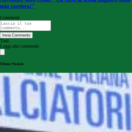
mia carriera!"
Commenti
Invia Commento
Tutti
Leggi altri commenti
Ultime Notizie