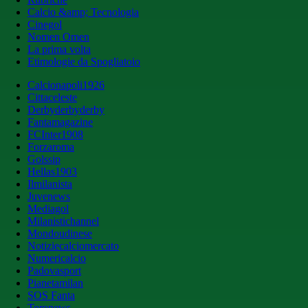
Calcio &amp; Tecnologia
Cinegol
Nomen Omen
La prima volta
Etimologie da Spogliatoio
Calcionapoli1926
Cittaceleste
Derbyderbyderby
Fantamagazine
FCInter1908
Forzaroma
Golssip
Hellas1903
Ilmilanista
Juvenews
Mediagol
Milanistichannel
Mondoudinese
Notiziecalciomercato
Numericalcio
Padovasport
Pianetamilan
SOS Fanta
Toronews