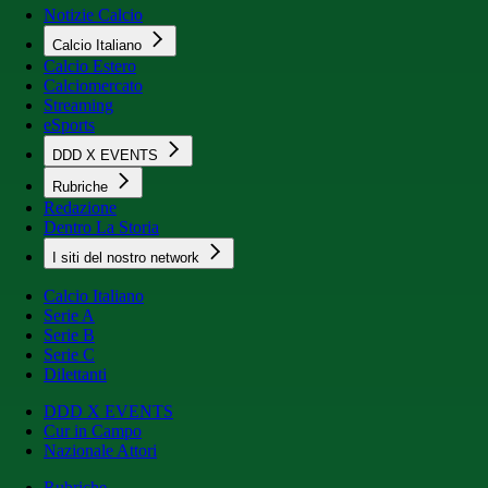
Notizie Calcio
Calcio Italiano
Calcio Estero
Calciomercato
Streaming
eSports
DDD X EVENTS
Rubriche
Redazione
Dentro La Storia
I siti del nostro network
Calcio Italiano
Serie A
Serie B
Serie C
Dilettanti
DDD X EVENTS
Cur in Campo
Nazionale Attori
Rubriche