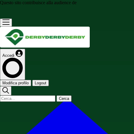
Questo sito contribuisce alla audience de
Accedi
Modifica profilo
Logout
Cerca