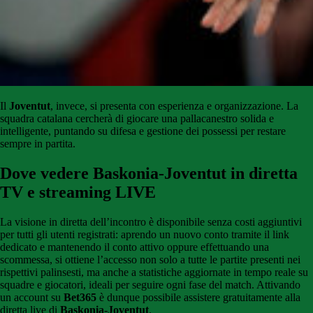
Il
Joventut
, invece, si presenta con esperienza e organizzazione. La
squadra catalana cercherà di giocare una pallacanestro solida e
intelligente, puntando su difesa e gestione dei possessi per restare
sempre in partita.
Dove vedere Baskonia-Joventut in diretta
TV e streaming LIVE
La visione in diretta dell’incontro è disponibile senza costi aggiuntivi
per tutti gli utenti registrati: aprendo un nuovo conto tramite il link
dedicato e mantenendo il conto attivo oppure effettuando una
scommessa, si ottiene l’accesso non solo a tutte le partite presenti nei
rispettivi palinsesti, ma anche a statistiche aggiornate in tempo reale su
squadre e giocatori, ideali per seguire ogni fase del match. Attivando
un account su
Bet365
è dunque possibile assistere gratuitamente alla
diretta live di
Baskonia-Joventut
.