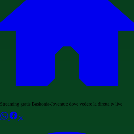
Streaming gratis Baskonia-Joventut: dove vedere la diretta tv live