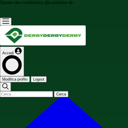
Questo sito contribuisce alla audience de
Accedi
Modifica profilo
Logout
Cerca