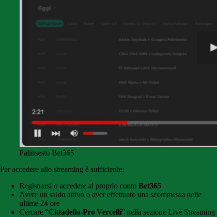
Palinsesto Bet365
Per accedere allo streaming è sufficiente:
Registrarsi o accedere al proprio conto
Bet365
Avere un saldo attivo o aver effettuato una scommessa nelle
ultime 24 ore
Cercare “
Cittadella-Pro Vercelli
” nella sezione Live Streaming