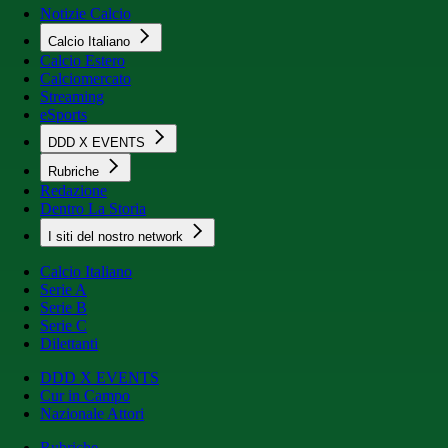
Notizie Calcio
Calcio Italiano
Calcio Estero
Calciomercato
Streaming
eSports
DDD X EVENTS
Rubriche
Redazione
Dentro La Storia
I siti del nostro network
Calcio Italiano
Serie A
Serie B
Serie C
Dilettanti
DDD X EVENTS
Cur in Campo
Nazionale Attori
Rubriche