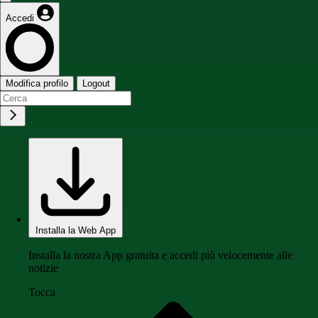
Accedi
Modifica profilo
Logout
Installa la Web App
Installa la nostra App gratuita e accedi più velocemente alle
notizie
Tocca