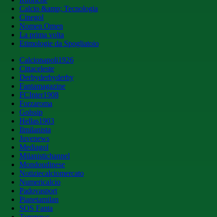
Calcio &amp; Tecnologia
Cinegol
Nomen Omen
La prima volta
Etimologie da Spogliatoio
Calcionapoli1926
Cittaceleste
Derbyderbyderby
Fantamagazine
FCInter1908
Forzaroma
Golssip
Hellas1903
Ilmilanista
Juvenews
Mediagol
Milanistichannel
Mondoudinese
Notiziecalciomercato
Numericalcio
Padovasport
Pianetamilan
SOS Fanta
Toronews