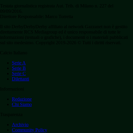
Testata giornalistica registrata Aut. Trib. di Milano n. 227 del
09/09/2016.
Direttore Responsabile: Marco Torretta
Il sito DerbyDerbyDerby affiliato al network Gazzanet non è gestito
direttamente RCS Mediagroup ed è unico responsabile di tutte le
informazioni (testuali o grafiche), i documenti o i materiali pubblicati
sul sito medesimo. Copyright 2019-2026 © Tutti i diritti riservati.
Calcio Italiano
Serie A
Serie B
Serie C
Dilettanti
Informazioni
Redazione
Chi Siamo
Trasparenza
Archivio
Community Policy