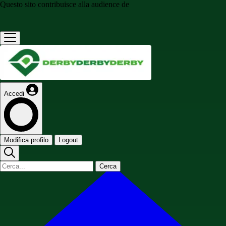
Questo sito contribuisce alla audience de
Accedi
Modifica profilo
Logout
Cerca