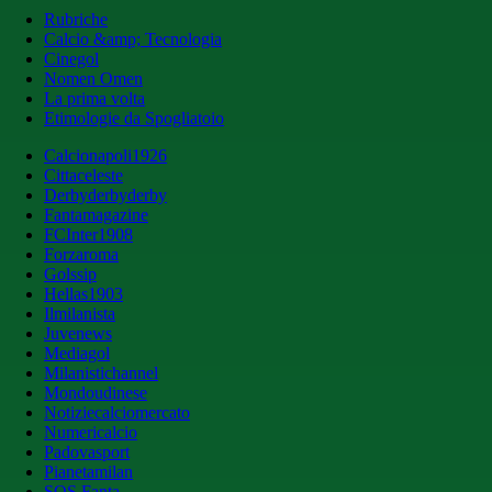
Rubriche
Calcio &amp; Tecnologia
Cinegol
Nomen Omen
La prima volta
Etimologie da Spogliatoio
Calcionapoli1926
Cittaceleste
Derbyderbyderby
Fantamagazine
FCInter1908
Forzaroma
Golssip
Hellas1903
Ilmilanista
Juvenews
Mediagol
Milanistichannel
Mondoudinese
Notiziecalciomercato
Numericalcio
Padovasport
Pianetamilan
SOS Fanta