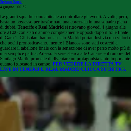
Stefano Sorce
4 giugno - 00:52
Le grandi squadre sono abituate a controllare gli eventi. A volte, però,
basta un possesso per trasformare una corazzata in una squadra piena
di dubbi.
Tenerife e Real Madrid
si ritrovano giovedì 4 giugno alle
ore 21:00 con stati d'animo completamente opposti dopo il folle finale
di Gara 1. Gli isolani hanno lasciato Madrid portandosi via una vittoria
che pochi pronosticavano, mentre i Blancos sono stati costretti a
guardare il tabellone finale con la sensazione di aver perso molto più di
una semplice partita. Adesso la serie sbarca alle Canarie e il rumore del
Santiago Martín promette di diventare un protagonista tanto importante
quanto i giocatori in campo.
PER VEDERE LA DIRETTA TV
LIVE DI TENERIFE-REAL MADRID CLICCA SU BET365.