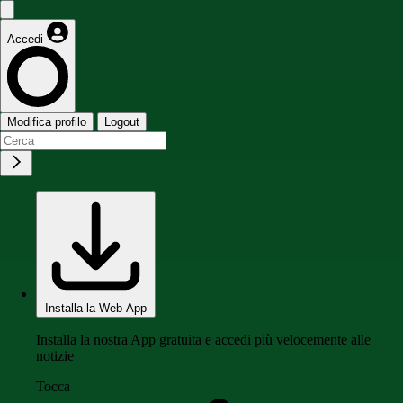
Accedi
Modifica profilo
Logout
Installa la Web App
Installa la nostra App gratuita e accedi più velocemente alle
notizie
Tocca