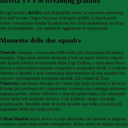
diretta TV e in streaming gratuito
Per gli iscritti a
Bet365
sarà disponibile anche la copertura streaming
live dell’evento. Dopo l’accesso al proprio profilo, il match potrà
essere visualizzato tramite il palinsesto live della piattaforma sia da pc
che da smartphone, con statistiche aggiornate in tempo reale.
Momento delle due squadre
Tenerife
continua a essere una delle realtà più affascinanti del basket
europeo. Ogni anno sembra destinata a fare un passo indietro rispetto
alle grandi potenze economiche della Liga Endesa, e ogni anno riesce
invece a reinventarsi restando competitiva ai massimi livelli. La vittoria
ottenuta a Madrid è stata l'ennesima dimostrazione di una squadra che
conosce perfettamente la propria identità. Gli uomini di Txus
Vidorreta
non hanno bisogno di correre più degli avversari o di avere
il roster più profondo del campionato: costruiscono vantaggi attraverso
organizzazione, letture offensive e una disciplina tattica che raramente
viene meno nei momenti decisivi. Con il fattore campo ora dalla
propria parte, Tenerife sente di avere davanti una delle occasioni più
importanti della sua storia recente.
Il
Real Madrid
arriva invece in una situazione che durante la stagione
sembrava quasi impossibile immaginare. Primo posto in regular season,