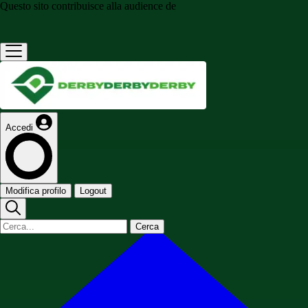
Questo sito contribuisce alla audience de
Accedi
Modifica profilo
Logout
Cerca